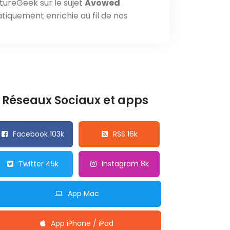
tureGeek sur le sujet
Avowed
tiquement enrichie au fil de nos
Réseaux Sociaux et apps
Facebook 103k
RSS 16k
Twitter 45k
Instagram 8k
App Mac
App iPhone / iPad