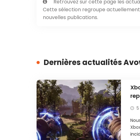
Retrouvez sur cette page les actual
Cette sélection regroupe actuellement 1
nouvelles publications.
Dernières actualités Av
Xbo
rep
5
Nous
Xbox
inci