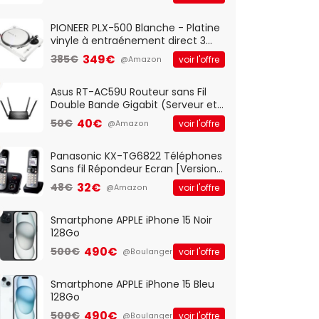
And Play, Confortable, Taille
Standard, PC/Portable, Clavier
QWERTY UK - Noir
PIONEER PLX-500 Blanche - Platine
vinyle à entraénement direct 3
vitesses (33-45-78 trs/min) avec
349€
385€
voir l'offre
@Amazon
pre-ampli intégré et port USB
Asus RT-AC59U Routeur sans Fil
Double Bande Gigabit (Serveur et
Client VPN, Triple Vlan, Mode Point
40€
50€
voir l'offre
@Amazon
d'accès et Bridge, contrôle
Parental, Qos)
Panasonic KX-TG6822 Téléphones
Sans fil Répondeur Ecran [Version
Française]
32€
48€
voir l'offre
@Amazon
Smartphone APPLE iPhone 15 Noir
128Go
490€
500€
voir l'offre
@Boulanger
Smartphone APPLE iPhone 15 Bleu
128Go
490€
500€
voir l'offre
@Boulanger