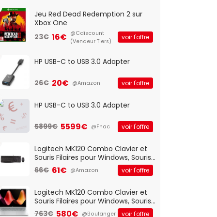
Jeu Red Dead Redemption 2 sur
Xbox One
@Cdiscount
16€
23€
voir l'offre
(Vendeur Tiers)
HP USB-C to USB 3.0 Adapter
20€
26€
voir l'offre
@Amazon
HP USB-C to USB 3.0 Adapter
5599€
5899€
voir l'offre
@Fnac
Logitech MK120 Combo Clavier et
Souris Filaires pour Windows, Souris
Optique Filaire, Connexion USB Plug
61€
66€
voir l'offre
@Amazon
And Play, Confortable, Taille
Standard, PC/Portable, Clavier
QWERTY UK - Noir
Logitech MK120 Combo Clavier et
Souris Filaires pour Windows, Souris
Optique Filaire, Connexion USB Plug
580€
763€
voir l'offre
@Boulanger