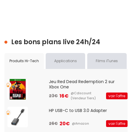
Les bons plans live 24h/24
Produits Hi-Tech
Applications
Films iTunes
Jeu Red Dead Redemption 2 sur
Xbox One
@Cdiscount
16€
23€
voir l'offre
(Vendeur Tiers)
HP USB-C to USB 3.0 Adapter
20€
26€
voir l'offre
@Amazon