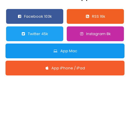
Facebook 103k
RSS 16k
Twitter 45k
Instagram 8k
App Mac
App iPhone / iPad