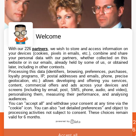
Welcome
With our 226
partners
, we wish to store and access information on
your devices (cookies, pixels in emails, etc.), combine and share
your personal data with our partners, whether collected on this
website or in our emails, already held by some of us, or obtained
later, including in other contexts.
Processing this data (identifiers, browsing, preferences, purchases,
loyalty programs, IP, postal addresses and emails, phone, precise
geolocation, etc.) allows developing and offering you services,
content, commercial offers and ads across your devices and
Apple TV abandonne le projet de série Le
screens (including by email, post, SMS, phone, audio, and video),
Bûcher des Vanités après des désaccords
personalising them, measuring their performance, and analysing
audiences.
créatifs
You can "accept all" and withdraw your consent at any time via the
6 Aug. 2026 • 17:20
"cookie" icon
. You can also "set detailed preferences" and object to
processing activities not subject to consent. These choices remain
valid for 6 months.
A
Préférences
Confidentialité
© 2012
powered by
propos
cookies
2026
Accept all