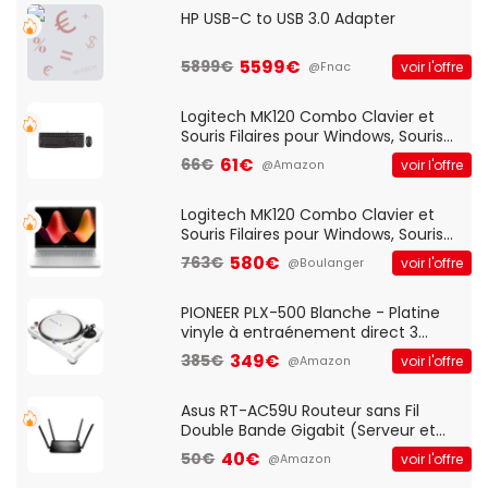
HP USB-C to USB 3.0 Adapter
5599€
5899€
voir l'offre
@Fnac
Logitech MK120 Combo Clavier et
Souris Filaires pour Windows, Souris
Optique Filaire, Connexion USB Plug
61€
66€
voir l'offre
@Amazon
And Play, Confortable, Taille
Standard, PC/Portable, Clavier
QWERTY UK - Noir
Logitech MK120 Combo Clavier et
Souris Filaires pour Windows, Souris
Optique Filaire, Connexion USB Plug
580€
763€
voir l'offre
@Boulanger
And Play, Confortable, Taille
Standard, PC/Portable, Clavier
QWERTY UK - Noir
PIONEER PLX-500 Blanche - Platine
vinyle à entraénement direct 3
vitesses (33-45-78 trs/min) avec
349€
385€
voir l'offre
@Amazon
pre-ampli intégré et port USB
Asus RT-AC59U Routeur sans Fil
Double Bande Gigabit (Serveur et
Client VPN, Triple Vlan, Mode Point
40€
50€
voir l'offre
@Amazon
d'accès et Bridge, contrôle Parental,