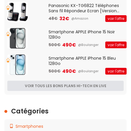
Qos)
Panasonic KX-TG6822 Téléphones
Sans fil Répondeur Ecran [Version
Française]
32€
48€
voir l'offre
@Amazon
Smartphone APPLE iPhone 15 Noir
128Go
490€
500€
voir l'offre
@Boulanger
Smartphone APPLE iPhone 15 Bleu
128Go
490€
500€
voir l'offre
@Boulanger
VOIR TOUS LES BONS PLANS HI-TECH EN LIVE
Catégories
Smartphones