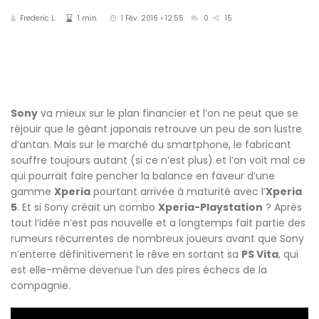
Frederic L.
1 min.
1 Fév. 2016 • 12:55
0
15
Sony
va mieux sur le plan financier et l’on ne peut que se
réjouir que le géant japonais retrouve un peu de son lustre
d’antan. Mais sur le marché du smartphone, le fabricant
souffre toujours autant (si ce n’est plus) et l’on voit mal ce
qui pourrait faire pencher la balance en faveur d’une
gamme
Xperia
pourtant arrivée à maturité avec l’
Xperia
5
. Et si Sony créait un combo
Xperia-Playstation
? Après
tout l’idée n’est pas nouvelle et a longtemps fait partie des
rumeurs récurrentes de nombreux joueurs avant que Sony
n’enterre définitivement le rêve en sortant sa
PS Vita
, qui
est elle-même devenue l’un des pires échecs de la
compagnie.