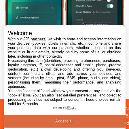
Welcome
With our 226
partners
, we wish to store and access information on
your devices (cookies, pixels in emails, etc.), combine and share
your personal data with our partners, whether collected on this
website or in our emails, already held by some of us, or obtained
later, including in other contexts.
Processing this data (identifiers, browsing, preferences, purchases,
loyalty programs, IP, postal addresses and emails, phone, precise
geolocation, etc.) allows developing and offering you services,
content, commercial offers and ads across your devices and
Dopamine 3, le jailbreak pour iOS 26 sur
screens (including by email, post, SMS, phone, audio, and video),
iPhone, est disponible
personalising them, measuring their performance, and analysing
audiences.
You can "accept all" and withdraw your consent at any time via the
7 Aug. 2026 • 22:44
"cookie" icon
. You can also "set detailed preferences" and object to
processing activities not subject to consent. These choices remain
valid for 6 months.
A
Préférences
Confidentialité
© 2012
powered by
propos
cookies
2026
Accept all
i2CMed