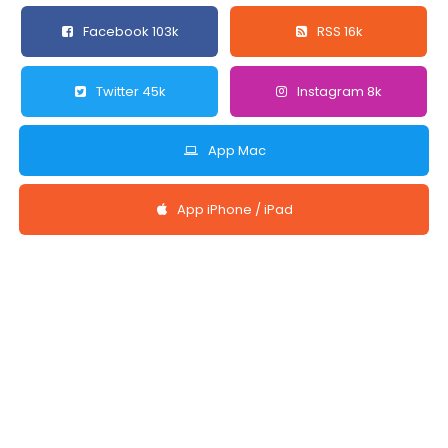
Facebook 103k
RSS 16k
Twitter 45k
Instagram 8k
App Mac
App iPhone / iPad