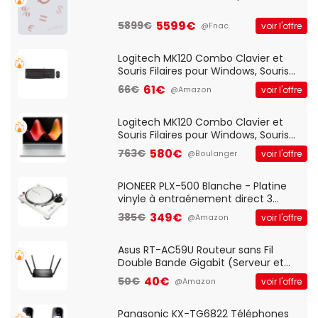
5599€
5899€
voir l'offre
@Fnac
Logitech MK120 Combo Clavier et
Souris Filaires pour Windows, Souris
Optique Filaire, Connexion USB Plug
61€
66€
voir l'offre
@Amazon
And Play, Confortable, Taille
Standard, PC/Portable, Clavier
QWERTY UK - Noir
Logitech MK120 Combo Clavier et
Souris Filaires pour Windows, Souris
Optique Filaire, Connexion USB Plug
580€
763€
voir l'offre
@Boulanger
And Play, Confortable, Taille
Standard, PC/Portable, Clavier
QWERTY UK - Noir
PIONEER PLX-500 Blanche - Platine
vinyle à entraénement direct 3
vitesses (33-45-78 trs/min) avec
349€
385€
voir l'offre
@Amazon
pre-ampli intégré et port USB
Asus RT-AC59U Routeur sans Fil
Double Bande Gigabit (Serveur et
Client VPN, Triple Vlan, Mode Point
40€
50€
voir l'offre
@Amazon
d'accès et Bridge, contrôle Parental,
Qos)
Panasonic KX-TG6822 Téléphones