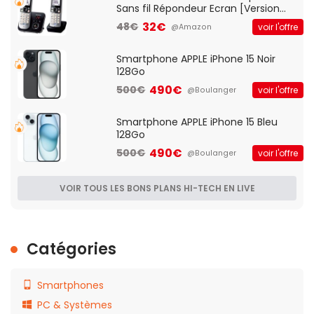
Sans fil Répondeur Ecran [Version
Française]
32€
48€
voir l'offre
@Amazon
Smartphone APPLE iPhone 15 Noir
128Go
490€
500€
voir l'offre
@Boulanger
Smartphone APPLE iPhone 15 Bleu
128Go
490€
500€
voir l'offre
@Boulanger
VOIR TOUS LES BONS PLANS HI-TECH EN LIVE
Catégories
Smartphones
PC & Systèmes