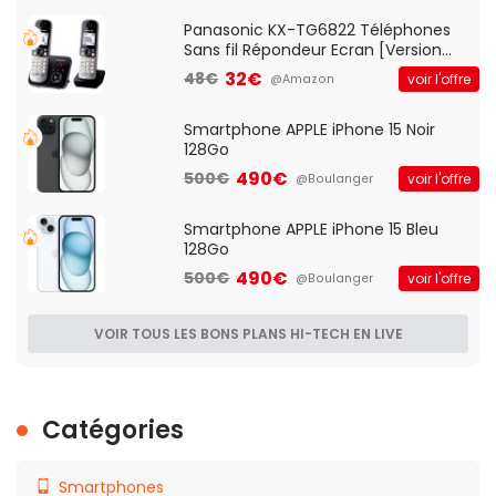
Qos)
Panasonic KX-TG6822 Téléphones
Sans fil Répondeur Ecran [Version
Française]
32€
48€
voir l'offre
@Amazon
Smartphone APPLE iPhone 15 Noir
128Go
490€
500€
voir l'offre
@Boulanger
Smartphone APPLE iPhone 15 Bleu
128Go
490€
500€
voir l'offre
@Boulanger
VOIR TOUS LES BONS PLANS HI-TECH EN LIVE
Catégories
Smartphones