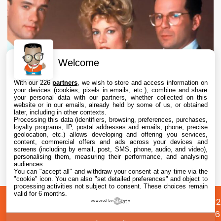
Welcome
With our 226
partners
, we wish to store and access information on
your devices (cookies, pixels in emails, etc.), combine and share
your personal data with our partners, whether collected on this
website or in our emails, already held by some of us, or obtained
later, including in other contexts.
Processing this data (identifiers, browsing, preferences, purchases,
loyalty programs, IP, postal addresses and emails, phone, precise
geolocation, etc.) allows developing and offering you services,
content, commercial offers and ads across your devices and
Apple TV abandonne le projet de série Le
screens (including by email, post, SMS, phone, audio, and video),
Bûcher des Vanités après des désaccords
personalising them, measuring their performance, and analysing
audiences.
créatifs
You can "accept all" and withdraw your consent at any time via the
6 Aug. 2026 • 17:20
"cookie" icon
. You can also "set detailed preferences" and object to
processing activities not subject to consent. These choices remain
valid for 6 months.
A
Préférences
Confidentialité
© 2012
powered by
propos
cookies
2026