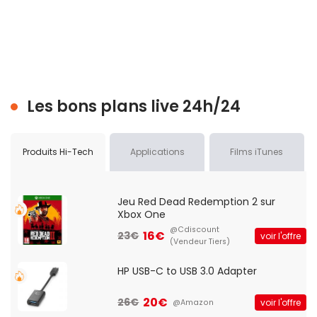
Les bons plans live 24h/24
Produits Hi-Tech
Applications
Films iTunes
Jeu Red Dead Redemption 2 sur
Xbox One
@Cdiscount
16€
23€
voir l'offre
(Vendeur Tiers)
HP USB-C to USB 3.0 Adapter
20€
26€
voir l'offre
@Amazon