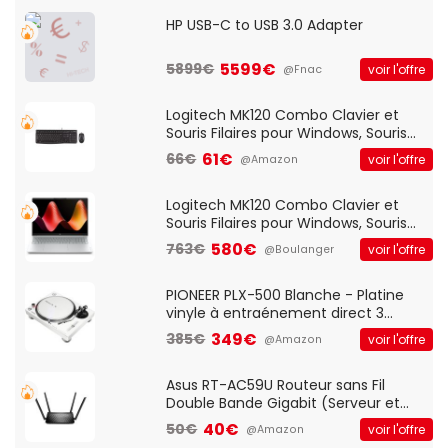
HP USB-C to USB 3.0 Adapter
5599€
5899€
voir l'offre
@Fnac
Logitech MK120 Combo Clavier et
Souris Filaires pour Windows, Souris
Optique Filaire, Connexion USB Plug
61€
66€
voir l'offre
@Amazon
And Play, Confortable, Taille
Standard, PC/Portable, Clavier
QWERTY UK - Noir
Logitech MK120 Combo Clavier et
Souris Filaires pour Windows, Souris
Optique Filaire, Connexion USB Plug
580€
763€
voir l'offre
@Boulanger
And Play, Confortable, Taille
Standard, PC/Portable, Clavier
QWERTY UK - Noir
PIONEER PLX-500 Blanche - Platine
vinyle à entraénement direct 3
vitesses (33-45-78 trs/min) avec
349€
385€
voir l'offre
@Amazon
pre-ampli intégré et port USB
Asus RT-AC59U Routeur sans Fil
Double Bande Gigabit (Serveur et
Client VPN, Triple Vlan, Mode Point
40€
50€
voir l'offre
@Amazon
d'accès et Bridge, contrôle Parental,