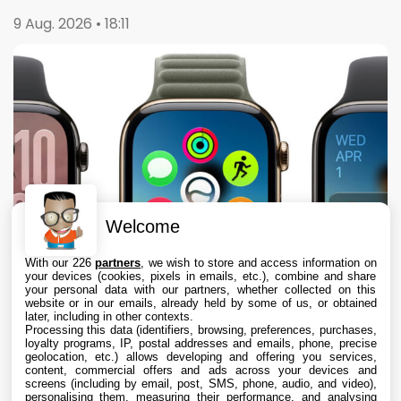
9 Aug. 2026 • 18:11
Welcome
With our 226
partners
, we wish to store and access information on
your devices (cookies, pixels in emails, etc.), combine and share
your personal data with our partners, whether collected on this
website or in our emails, already held by some of us, or obtained
later, including in other contexts.
Processing this data (identifiers, browsing, preferences, purchases,
loyalty programs, IP, postal addresses and emails, phone, precise
geolocation, etc.) allows developing and offering you services,
content, commercial offers and ads across your devices and
Apple envisage une refonte radicale de
screens (including by email, post, SMS, phone, audio, and video),
l’Apple Watch, dont des écrans ronds
personalising them, measuring their performance, and analysing