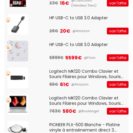
@Cdiscount
16€
23€
voir l'offre
(Vendeur Tiers)
HP USB-C to USB 3.0 Adapter
20€
26€
voir l'offre
@Amazon
HP USB-C to USB 3.0 Adapter
5599€
5899€
voir l'offre
@Fnac
Logitech MK120 Combo Clavier et
Souris Filaires pour Windows, Souris
Optique Filaire, Connexion USB Plug
61€
66€
voir l'offre
@Amazon
And Play, Confortable, Taille
Standard, PC/Portable, Clavier
QWERTY UK - Noir
Logitech MK120 Combo Clavier et
Souris Filaires pour Windows, Souris
Optique Filaire, Connexion USB Plug
580€
763€
voir l'offre
@Boulanger
And Play, Confortable, Taille
Standard, PC/Portable, Clavier
QWERTY UK - Noir
PIONEER PLX-500 Blanche - Platine
vinyle à entraénement direct 3