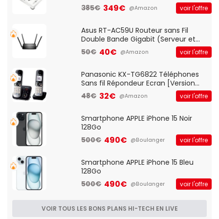
vitesses (33-45-78 trs/min) avec
349€
385€
voir l'offre
@Amazon
pre-ampli intégré et port USB
Asus RT-AC59U Routeur sans Fil
Double Bande Gigabit (Serveur et
Client VPN, Triple Vlan, Mode Point
40€
50€
voir l'offre
@Amazon
d'accès et Bridge, contrôle Parental,
Qos)
Panasonic KX-TG6822 Téléphones
Sans fil Répondeur Ecran [Version
Française]
32€
48€
voir l'offre
@Amazon
Smartphone APPLE iPhone 15 Noir
128Go
490€
500€
voir l'offre
@Boulanger
Smartphone APPLE iPhone 15 Bleu
128Go
490€
500€
voir l'offre
@Boulanger
VOIR TOUS LES BONS PLANS HI-TECH EN LIVE