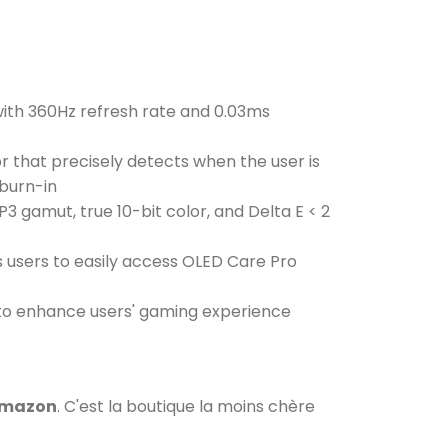
th 360Hz refresh rate and 0.03ms
 that precisely detects when the user is
 burn-in
 gamut, true 10-bit color, and Delta E < 2
 users to easily access OLED Care Pro
to enhance users' gaming experience
 Amazon
. C'est la boutique la moins chère