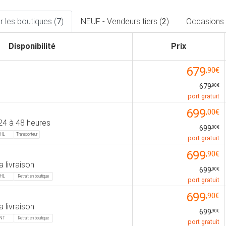
 les boutiques (
7
)
NEUF - Vendeurs tiers (
2
)
Occasions 
Disponibilité
Prix
679
,90€
679
,90€
port gratuit
699
,00€
24 à 48 heures
699
,00€
HL
Transporteur
port gratuit
699
,90€
a livraison
699
,90€
HL
Retrait en boutique
port gratuit
699
,90€
a livraison
699
,90€
NT
Retrait en boutique
port gratuit