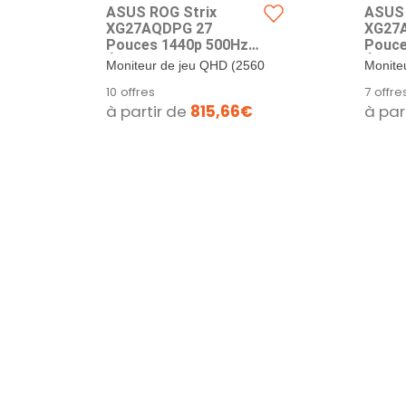
ASUS ROG Strix
ASUS 
XG27AQDPG 27
XG27
Pouces 1440p 500Hz
Pouce
Écran PC Gamer OLED
Écran
Moniteur de jeu QHD (2560
Monite
QD-OLED
QD-O
x 1440) QD-OLED de 27
de 26,
10 offres
7 offre
pouces avec taux de...
x 1440)
à partir de
815,66€
à par