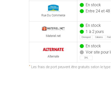
En stock
Entre 24 et 48
Rue Du Commerce
En stock
1 à 2 jours
Materiel.net
Chronopost
Colissimo
Point
En stock
Voir site pour l
Alternate
DHL
*
Les frais de port peuvent être gratuits selon le typ