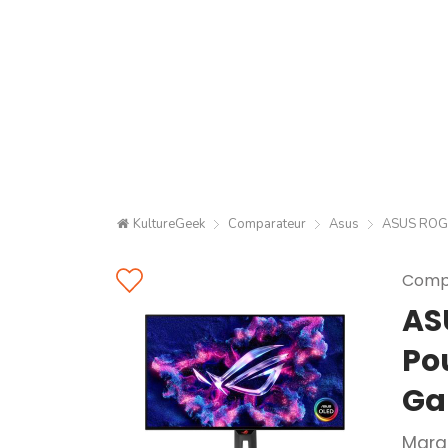
KultureGeek
Comparateur
Asus
ASUS ROG 
Compa
AS
Po
Ga
Marq