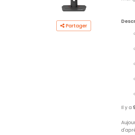
Descr
Partager
Il y a
Aujou
d'apr