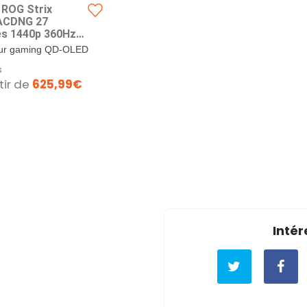
ROG Strix
ACDNG 27
s 1440p 360Hz
 PC Gamer OLED
ur gaming QD-OLED
LED
5 pouces QHD (2560
s
 avec une...
tir de
625,99€
Intér