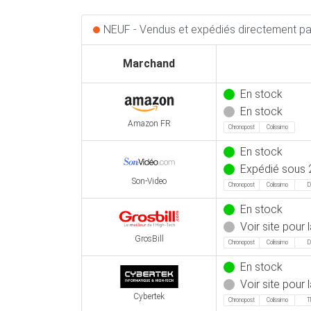
NEUF - Vendus et expédiés directement par
Marchand
En stock
En stock
Amazon FR
Chronopost
Colissimo
En stock
Expédié sous 
Son-Video
Chronopost
Colissimo
D
En stock
Voir site pour l
GrosBill
Chronopost
Colissimo
D
En stock
Voir site pour l
Cybertek
Chronopost
Colissimo
T