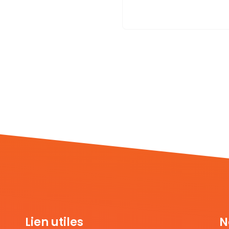
Lien utiles
N