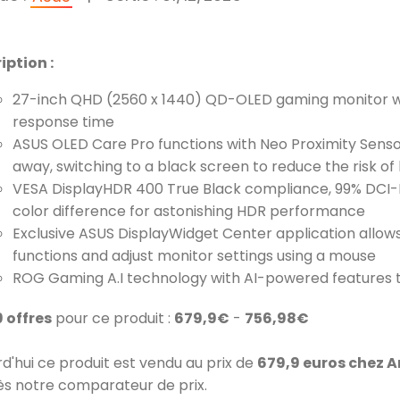
iption :
27-inch QHD (2560 x 1440) QD-OLED gaming monitor wi
response time
ASUS OLED Care Pro functions with Neo Proximity Sensor
away, switching to a black screen to reduce the risk of
VESA DisplayHDR 400 True Black compliance, 99% DCI-P3
color difference for astonishing HDR performance
Exclusive ASUS DisplayWidget Center application allows
functions and adjust monitor settings using a mouse
ROG Gaming A.I technology with AI-powered features 
9 offres
pour ce produit :
679,9€
-
756,98€
rd'hui ce produit est vendu au prix de
679,9 euros chez
ès notre comparateur de prix.