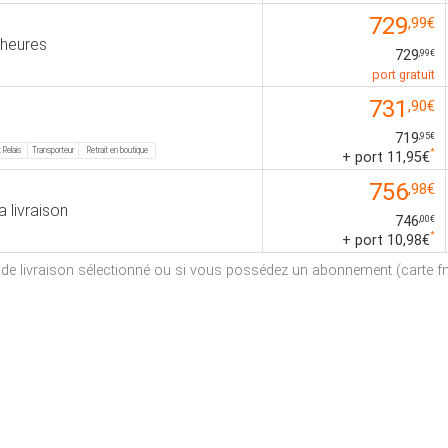
729
,99€
 heures
729
,99€
port gratuit
731
,90€
719
,95€
 Relais
Transporteur
Retrait en boutique
*
+ port 11,95€
756
,98€
a livraison
746
,00€
*
+ port 10,98€
e de livraison sélectionné ou si vous possédez un abonnement (carte fna