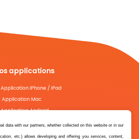
os applications
Application iPhone / iPad
Application Mac
Application Android
l data with our partners, whether collected on this website or in our
cation, etc.) allows developing and offering you services, content,