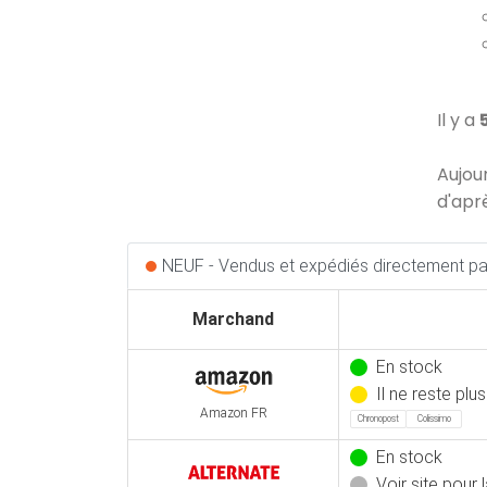
Il y a
Aujou
d'apr
NEUF - Vendus et expédiés directement par
Marchand
En stock
Il ne reste plu
Amazon FR
Chronopost
Colissimo
En stock
Voir site pour l