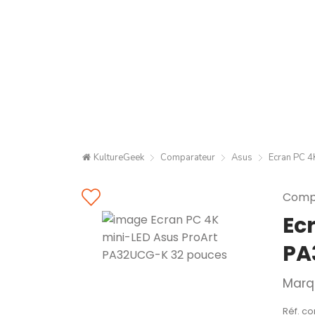
KultureGeek
Comparateur
Asus
Ecran PC 
Compa
Ec
PA
Marq
Réf. c