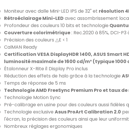
Moniteur avec dalle Mini-LED IPS de 32" et
résolution 4
Rétroéclairage Mini-LED
avec assombrissement locali
Profondeur des couleurs 10 bits et technologie
Quantu
Couverture colorimétrique
: Rec.2020 à 85%, DCI-P3
Précision des couleurs △E < 1
CalMAN Ready
Certification VESA DisplayHDR 1400, ASUS Smart HD
luminosité maximale de 1600 cd/m² (typique 1000
Étalonneur X-Rite i1 Display Pro inclus
Réduction des effets de halo grâce à la technologie
AS
Temps de réponse de 5 ms
Technologie AMD FreeSync Premium Pro et taux de
Technologie Motion Sync
Pré-calibrage en usine pour des couleurs aussi fidèles 
Technologie exclusive
Asus ProArt Calibration 2.0
per
l'écran, la précision des couleurs ainsi que leur uniformi
Nombreux réglages ergonomiques