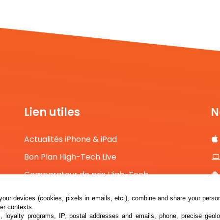
Lien utiles
N
Actualités iPhone & iPad
Bon Plan High-Tech Live
Comparateur de prix High-Tech
Contact
our devices (cookies, pixels in emails, etc.), combine and share your persona
her contexts.
s, loyalty programs, IP, postal addresses and emails, phone, precise geolo