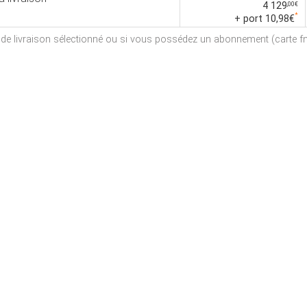
4 129
,00€
*
+ port 10,98€
e de livraison sélectionné ou si vous possédez un abonnement (carte fna