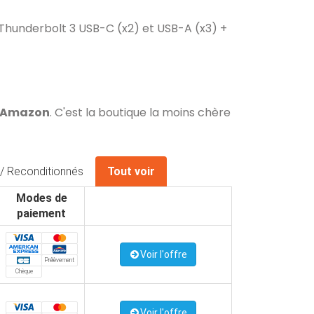
4, Thunderbolt 3 USB-C (x2) et USB-A (x3) +
z Amazon
. C'est la boutique la moins chère
/ Reconditionnés
Tout voir
Modes de
paiement
Voir l'offre
Prélèvement
Chèque
Voir l'offre