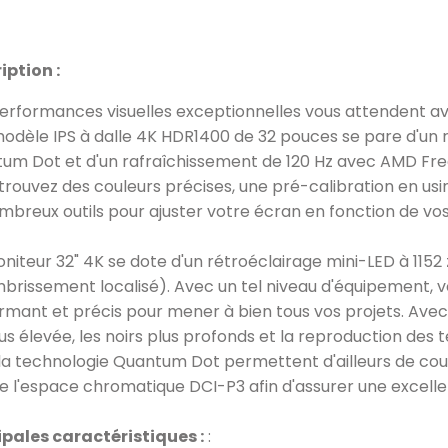
iption :
erformances visuelles exceptionnelles vous attendent a
modèle IPS à dalle 4K HDR1400 de 32 pouces se pare d'un r
um Dot et d'un rafraîchissement de 120 Hz avec AMD F
etrouvez des couleurs précises, une pré-calibration en usi
mbreux outils pour ajuster votre écran en fonction de vos
niteur 32" 4K se dote d'un rétroéclairage mini-LED à 1152
brissement localisé). Avec un tel niveau d'équipement, vou
rmant et précis pour mener à bien tous vos projets. Avec 
us élevée, les noirs plus profonds et la reproduction des te
la technologie Quantum Dot permettent d'ailleurs de couv
e l'espace chromatique DCI-P3 afin d'assurer une excellen
ipales caractéristiques :
: