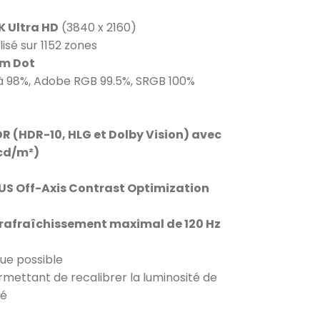
K Ultra HD
(3840 x 2160)
sé sur 1152 zones
m Dot
 à 98%, Adobe RGB 99.5%, SRGB 100%
R (HDR-10, HLG et Dolby Vision) avec
 cd/m²)
US Off-Axis Contrast Optimization
 rafraîchissement maximal de 120 Hz
que possible
mettant de recalibrer la luminosité de
té