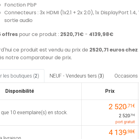
Fonction PbP
Connecteurs : 3x HDMI (1x2.1 + 2x 2.0), 1x DisplayPort 1.
sortie audio
5 offres
pour ce produit :
2520,71€
-
4139,98€
rd'hui ce produit est vendu au prix de
2520,71 euros che
ès notre comparateur de prix.
 les boutiques (
2
)
NEUF - Vendeurs tiers (
3
)
Occasions 
Disponibilité
Prix
2 520
,71€
s que 10 exemplaire(s) en stock.
2 520
,71€
port gratuit
4 139
,98€
a livraison