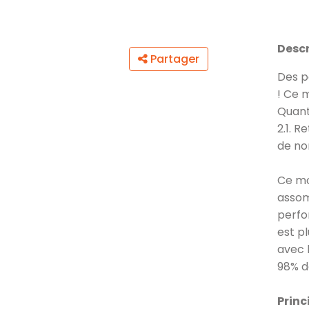
Descr
Partager
Des p
! Ce 
Quant
2.1. R
de no
Ce mo
assom
perfo
est pl
avec 
98% d
Princ