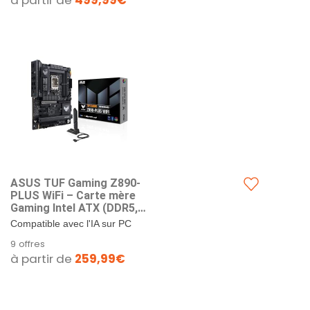
à partir de
499,99€
rafraîchissement de 240 Hz et
Neo, OLED Care Pro, ELMB
temps...
ASUS TUF Gaming Z890-
PLUS WiFi – Carte mère
Gaming Intel ATX (DDR5,
16+1+2+1 80A DrMOS, PCIe
Compatible avec l'IA sur PC
5.0, USB4, USB 20Gbps
avancée : Conçue pour l'avenir de
9 offres
Frontal, 4 x M.2, Wi-FI 7, Intel
l'informatique de l'IA, avec la
à partir de
259,99€
2.5 GB, Aura Sync RGB)
puissance et la...