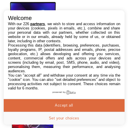
Welcome
With our 226
partners
, we wish to store and access information on
your devices (cookies, pixels in emails, etc.), combine and share
your personal data with our partners, whether collected on this
website or in our emails, already held by some of us, or obtained
later, including in other contexts.
Processing this data (identifiers, browsing, preferences, purchases,
loyalty programs, IP, postal addresses and emails, phone, precise
geolocation, etc.) allows developing and offering you services,
ASUS ROG ZEPHYRUS-G16-
content, commercial offers and ads across your devices and
GU605CP-DR0W 16 Pouces
screens (including by email, post, SMS, phone, audio, and video),
2.5K OLED 240Hz
personalising them, measuring their performance, and analysing
audiences.
(Processeur Intel® Core™
Gamer premium ultrafin, 16", RTX
You can "accept all" and withdraw your consent at any time via the
Ultra 9 285H, 32GB DDR5X,
série 40/50, excellent
"cookie" icon
. You can also "set detailed preferences" and object to
4 offres
1TB SSD, NVIDIA® GeForce
processing activities not subject to consent. These choices remain
refroidissement, design sobre..
à partir de
0€
RTX™ 5070, Windows 11
valid for 6 months.
Home) - Clavier AZERTY
powered by
Accept all
Set your choices