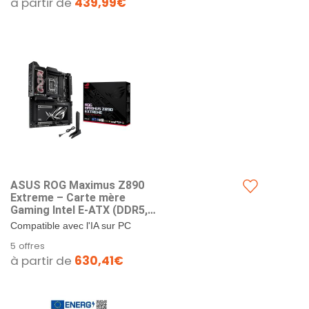
à partir de
439,99€
RGB)
ASUS ROG Maximus Z890
Extreme – Carte mère
Gaming Intel E-ATX (DDR5,
24+2+1+2 DrMOS, PCIe 5.0, 6
Compatible avec l'IA sur PC
x M.2, WiFi 7, Thunderbolt 5,
avancée : Conçue pour l'avenir de
5 offres
Aura Sync RGB)
l'informatique de l'IA, avec la...
à partir de
630,41€