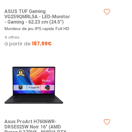
ASUS TUF Gaming
VG259QMRL5A - LED-Monitor
- Gaming - 62.23 cm (24.5")
Moniteur de jeu IPS rapide Full HD
(1920 x 1080) de 24,5 pouces avec
4 offres
taux de rafraîchissement overclock
à partir de
187,99€
à 310 Hz...
Asus ProArt H7606WR-
DRSE025W Noir 16" (AMD