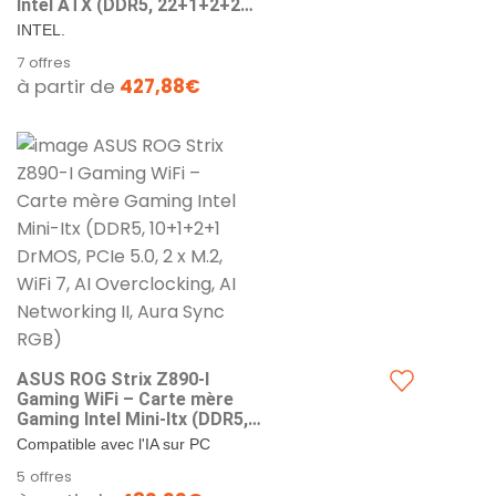
Intel ATX (DDR5, 22+1+2+2
DrMOS, PCIe 5.0, 6 x M.2, WiFi
INTEL.
7, AI Overclocking, PCIe Slot
7 offres
Q-Release Slim, Aura Sync
à partir de
427,88€
RGB)
ASUS ROG Strix Z890-I
Gaming WiFi – Carte mère
Gaming Intel Mini-Itx (DDR5,
10+1+2+1 DrMOS, PCIe 5.0, 2
Compatible avec l'IA sur PC
x M.2, WiFi 7, AI Overclocking,
avancée : Conçue pour l'avenir de
5 offres
AI Networking II, Aura Sync
l'informatique de l'IA, avec la...