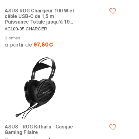
ASUS ROG Chargeur 100 W et
câble USB-C de 1,5 m |
Puissance Totale jusqu'à 100
W | 3 Ports USB | 1 Port HDMI
AC100-05 CHARGER
| Compact et Puissant | Noir
DOCK/BK/EU + UK.
2 offres
à partir de
97,60€
ASUS - ROG Kithara - Casque
Gaming Filaire