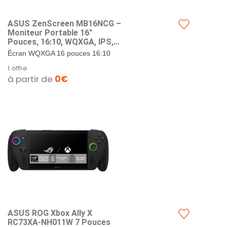
ASUS ZenScreen MB16NCG –
Moniteur Portable 16″
Pouces, 16:10, WQXGA, IPS,
155 Hz OC, Alimentation
Écran WQXGA 16 pouces 16:10
Pass-Through, 100% sRGB,
offrant une expérience Smooth
1 offre
Auto-Rotation, trépied, USB-
Motion à 155 Hz pour des
à partir de
0€
C, Mini-HDMI, Flicker-Free
images...
ASUS ROG Xbox Ally X
RC73XA-NH011W 7 Pouces