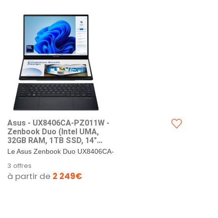
Native 3DoF (Mode
Asus - UX8406CA-PZ011W -
Zenbook Duo (Intel UMA,
32GB RAM, 1TB SSD, 14"
OLED WQXGA+, Windows 11)
Le Asus Zenbook Duo UX8406CA-
- Inkewll Gray - AZERTY
PZ011W est propulsé par le
3 offres
Français
processeur Intel Core Ultra 9 285H,
à partir de
2 249€
offrant une fréquence de...