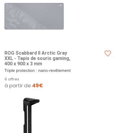
ROG Scabbard II Arctic Gray
XXL - Tapis de souris gaming,
400 x 900 x 3 mm
Triple protection : nano-revêtement
protecteur à la fois hydrophobe,
9 offres
oléophobe et anti-poussière.
à partir de
49€
Surface optimisée...