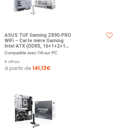
ASUS TUF Gaming Z890-PRO
WiFi – Carte mère Gaming
Intel ATX (DDR5, 16+1+2+1
80A DrMOS, PCIe 5.0, 2 x
Compatible avec l'IA sur PC
USB4, USB Frontal 20Gbps
avancée : Conçue pour l'avenir de
8 offres
avec PD Fast Charge, 4 x M.2,
l'informatique de l'IA, avec la
à partir de
141,13€
Wi-FI 7, Aura Sync RGB)
puissance et la...