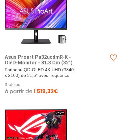
Asus Proart Pa32ucdmR-K -
OleD-Monitor - 81.3 Cm (32")
Panneau QD-OLED 4K UHD (3840
x 2160) de 31,5" avec fréquence
de rafraîchissement de 240 Hz et
3 offres
temps de réponse de 0,1...
à partir de
1 519,32€