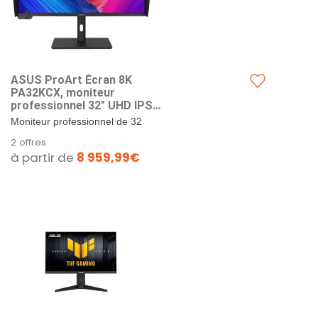
ASUS ProArt Écran 8K
PA32KCX, moniteur
professionnel 32" UHD IPS
(7680 x 4320), 60 Hz, 5 ms
Moniteur professionnel de 32
(GTG), Coloré intégré, Auto
pouces 8K UHD (7680 x 4320)
2 offres
Calibration, Dolby Vision, 97
avec panneau IPS grand angle de
à partir de
8 959,99€
% DCI-P3, Support
178°, adopte un...
Ergonomique, Noir