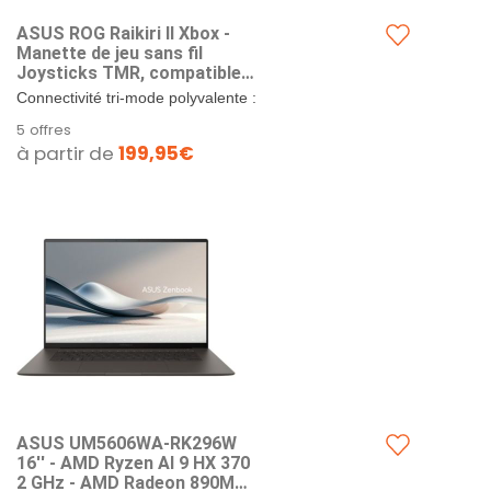
ASUS ROG Raikiri II Xbox -
Manette de jeu sans fil
Joysticks TMR, compatible
Xbox-PC-Ally, 1000 Hz polling
Connectivité tri-mode polyvalente :
rate, gâchettes double mode,
utilisez la RF 2,4 GHz à faible
5 offres
4 boutons arrière, jusqu'à 50
latence, le Bluetooth ou l'USB-C
à partir de
199,95€
heures d'autonomie
filaire pour...
ASUS UM5606WA-RK296W
16'' - AMD Ryzen AI 9 HX 370
2 GHz - AMD Radeon 890M