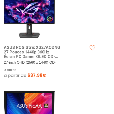
ASUS ROG Strix XG27AQDNG
27 Pouces 1440p 360Hz
Écran PC Gamer OLED QD-
OLED
27-inch QHD (2560 x 1440) QD-
OLED gaming monitor with 360Hz
9 offres
refresh rate and 0.03ms response
à partir de
637,98€
time. ASUS OLED Care Pro...