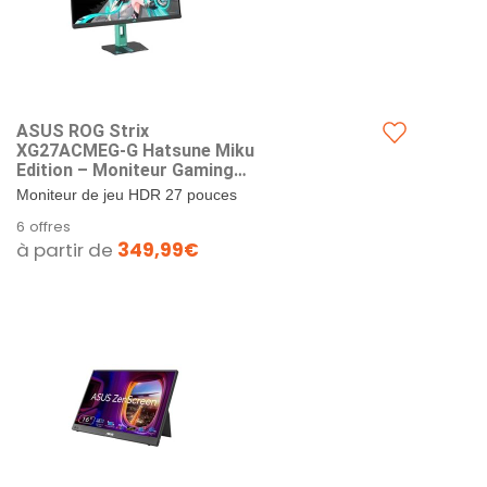
ASUS ROG Strix
XG27ACMEG-G Hatsune Miku
Edition – Moniteur Gaming
27" 2560x1440, 260Hz OC,
Moniteur de jeu HDR 27 pouces
0.3ms, Fast IPS, Extreme Low
2560 x 1440 avec taux de
6 offres
Motion Blur Sync, USB Type-
rafraîchissement ultra-rapide de
à partir de
349,99€
C, Compatible G-Sync, HDR,
260 Hz...
Aura Sync RGB