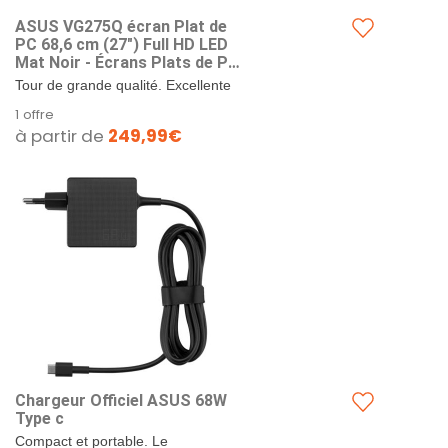
ASUS VG275Q écran Plat de
PC 68,6 cm (27") Full HD LED
Mat Noir - Écrans Plats de PC
(68,6 cm (27"), 1920 x 1080
Tour de grande qualité. Excellente
Pixels, Full HD, LED, 1 ms,
finition. Premium.
1 offre
Noir)
à partir de
249,99€
Chargeur Officiel ASUS 68W
Type c
Compact et portable. Le