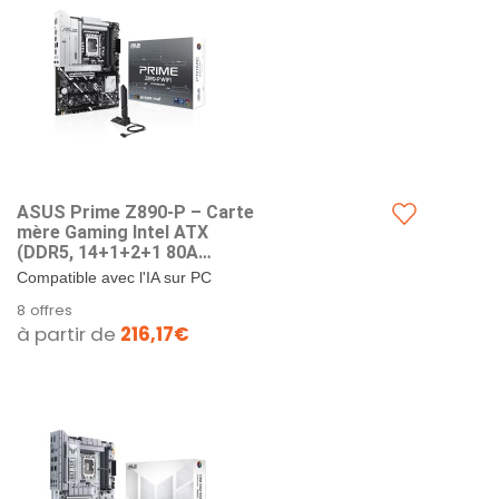
ASUS Prime Z890-P – Carte
mère Gaming Intel ATX
(DDR5, 14+1+2+1 80A
DrMOS, PCIe 5.0, USB 20Gbps
Compatible avec l'IA sur PC
Type-C, 4 x M.2, PCIe Slot Q-
avancée : Conçue pour l'avenir de
8 offres
Release, Aura Sync RGB)
l'informatique de l'IA, avec la
à partir de
216,17€
puissance et la...