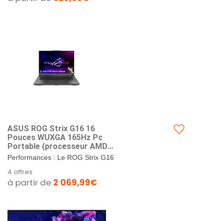
ASUS ROG Strix G16 16
Pouces WUXGA 165Hz Pc
Portable (processeur AMD
Ryzen 9 8940HX Jusqu’à 5.3
Performances : Le ROG Strix G16
GHz, 32Go DDR5, 1To SSD,
STRIX-G16-G614PP-RV021W est
4 offres
NVIDIA GeForce RTX 5070,
propulsé par un processeur AMD
à partir de
2 069,99€
Windows 11 Home) – Clavier
Ryzen 9 8940HX, avec une...
AZERTY