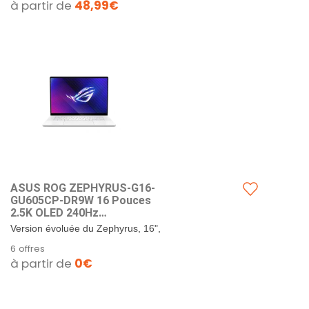
à partir de
48,99€
ASUS ROG ZEPHYRUS-G16-
GU605CP-DR9W 16 Pouces
2.5K OLED 240Hz
(Processeur Intel® Core™
Version évoluée du Zephyrus, 16",
Ultra 7 255H, 16GB DDR5X,
design fin, gamer premium et
6 offres
1TB SSD, NVIDIA® GeForce
créatif..
à partir de
0€
RTX™ 5070, Windows 11
Home) - Clavier AZERTY