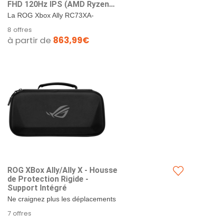
FHD 120Hz IPS (AMD Ryzen
AI Z2 Extreme 5GHz 50TOPS,
La ROG Xbox Ally RC73XA-
24Go LPDDR5, 1To SSD,
NH011W est dotée d'un puissant
8 offres
Windows 11 Home) Chargeur
processeur AMD Ryzen Z2
à partir de
863,99€
Non Inclus
Extreme AI (jusqu'à...
ROG XBox Ally/Ally X - Housse
de Protection Rigide -
Support Intégré
Ne craignez plus les déplacements
! Cette housse combine une coque
7 offres
rigide résistante aux chocs...