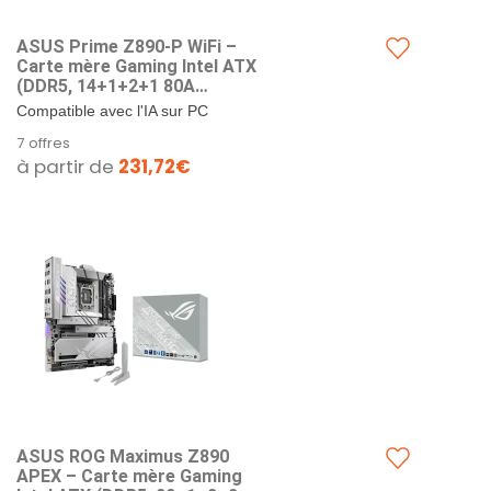
ASUS Prime Z890-P WiFi –
Carte mère Gaming Intel ATX
(DDR5, 14+1+2+1 80A
DrMOS, PCIe 5.0, Thunderbolt
Compatible avec l'IA sur PC
4 USB Type-C, Wi-FI 7, Q-
avancée : Conçue pour l'avenir de
7 offres
Antenna, Aura Sync RGB)
l'informatique de l'IA, avec la...
à partir de
231,72€
ASUS ROG Maximus Z890
APEX – Carte mère Gaming