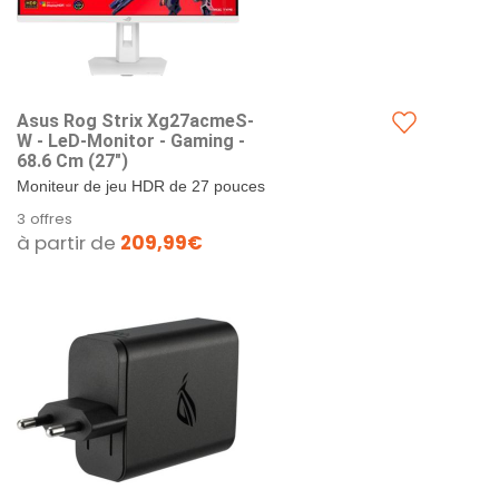
Asus Rog Strix Xg27acmeS-
W - LeD-Monitor - Gaming -
68.6 Cm (27")
Moniteur de jeu HDR de 27 pouces
avec 2560 x 1440 pixels et un taux
3 offres
de rafraîchissement ultra-rapide de
à partir de
209,99€
255 Hz (OC),...