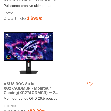
Ryzen 9 370HX - NVIDIA RTX
5070Ti - SSD 2To - RAM 64Go
Puissance créative ultime – Le
- Windows 11) - AZERTY
ProArt H7606WR intègre un AMD
1 offre
Ryzen 9 370HX et 64 Go LPDDR5
à partir de
3 699€
pour une exécution...
ASUS ROG Strix
XG27AQDMGR - Moniteur
Gaming(XG27AQDMGR) ― 27
Pouces (26,5 Pouces
Moniteur de jeu QHD 26,5 pouces
Visibles) 1440p TrueBlack
(2560 x 1440) TrueBlack Glossy
8 offres
Glossy™ OLED, 240 Hz, 0,03
WOLED avec taux de
ms, capteur de proximité