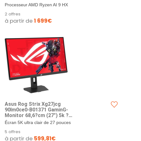
Graphics - SSD 1000 Go -
Processeur AMD Ryzen AI 9 HX
RAM 32 Go
370 : puissance, intelligence et
2 offres
réactivité pour un multitâche
à partir de
1 699€
toujours fluide.. Eran...
Asus Rog Strix Xg27jcg
90lm0ce0-B01371 GaminG-
Monitor 68,6?cm (27") 5k ?
Hdmi/dp/usB-C ? Schwarz
Écran 5K ultra clair de 27 pouces
ndash 5120 fois 2880 avec densité
5 offres
de pixels de 218 PPI offrant des
à partir de
599,81€
détails nets et...