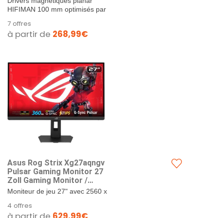
Drivers magnétiques planar
HIFIMAN 100 mm optimisés par
ROG : fidélité de qualité audiophile
7 offres
sur une gamme de...
à partir de
268,99€
Asus Rog Strix Xg27aqngv
Pulsar Gaming Monitor 27
Zoll Gaming Monitor /
2560x1440 / 360hz (?ber
Moniteur de jeu 27" avec 2560 x
144hz) / G-Sync Pulsar
1440P et technologie IPS ASUS
4 offres
Technologie / 1ms / Ultrafast
Ultrafast pour un temps de réponse
à partir de
629,99€
de 1 ms et une...