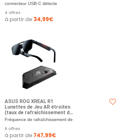
connecteur USB-C détecte
automatiquement les exigences de
4 offres
l'appareil et fournit une...
à partir de
34,99€
ASUS ROG XREAL R1
Lunettes de Jeu AR étroites
(taux de rafraîchissement de
240 Hz, Temps de réponse de
Fréquence de rafraîchissement de
0,01 ms, écran Micro-OLED,
240 Hz à un temps de réponse de
6 offres
Champ de Vision 57°,
0,01 ms : les lunettes de jeu micro
à partir de
747,99€
Gradation électrochromique,
OLED FHD (1920...