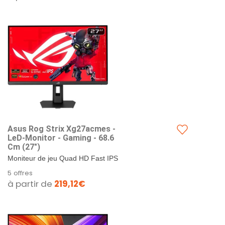
Asus Rog Strix Xg27acmes -
LeD-Monitor - Gaming - 68.6
Cm (27")
Moniteur de jeu Quad HD Fast IPS
(2560 x 1440) de 27" avec taux de
5 offres
rafraîchissement de 255 Hz et
à partir de
219,12€
temps de réponse de...