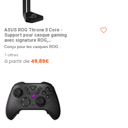
ASUS ROG Throne II Core -
Support pour casque gaming
avec signature ROG,
structure solide en alliage
Conçu pour les casques ROG :
d'aluminium et base
support robuste permettant
7 offres
antidérapante pour une
d'exposer parfaitement les casques
à partir de
49,89€
esthétique et une stabilité
gaming ROG lorsqu'ils ne...
haut de gamme