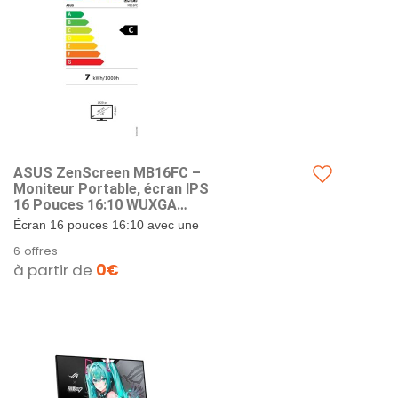
ASUS ZenScreen MB16FC –
Moniteur Portable, écran IPS
16 Pouces 16:10 WUXGA
(1920 x 1200), Alimentation
Écran 16 pouces 16:10 avec une
Pass Through, Rotation
résolution de 1920 x 1200 et un
6 offres
Automatique, trépied, USB
impressionnant rapport...
à partir de
0€
Type-C®, Mini-HDMI®, sans
Scintillement