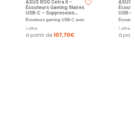
ASUS ROG Cetra II –
ASUS R
Écouteurs Gaming filaires
Écouteu
USB-C – Suppression
USB-C 
Active du Bruit ANC –
Active 
Écouteurs gaming USB-C avec
Écouteu
Transducteurs ASUS
Transd
immersion renforcée Asus
immersio
1 offre
1 offre
Essence 9,4 mm – Aura
Essenc
ROG Cetra II...
ROG Cetr
à partir de
107,70€
à part
Sync RGB – Micro
Sync R
antibruit – PC, Console,
antibru
Smartphone
Smart