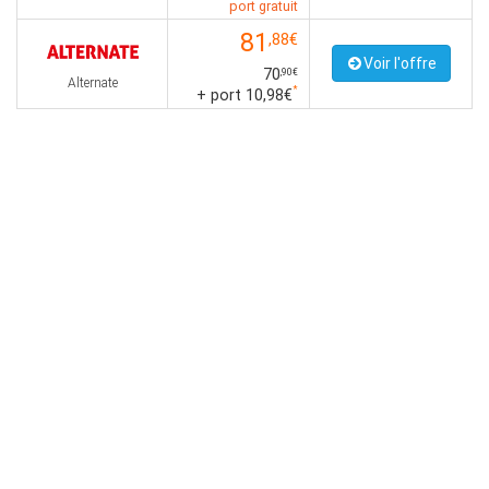
port gratuit
81
,88€
Voir l'offre
70
,90€
Alternate
*
+ port 10,98€