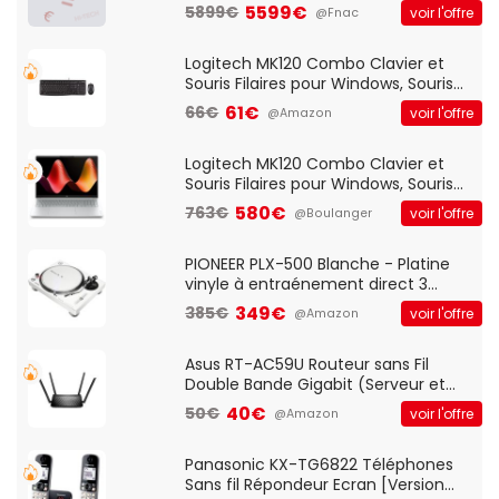
5599€
5899€
voir l'offre
@Fnac
Logitech MK120 Combo Clavier et
Souris Filaires pour Windows, Souris
Optique Filaire, Connexion USB Plug
61€
66€
voir l'offre
@Amazon
And Play, Confortable, Taille
Standard, PC/Portable, Clavier
QWERTY UK - Noir
Logitech MK120 Combo Clavier et
Souris Filaires pour Windows, Souris
Optique Filaire, Connexion USB Plug
580€
763€
voir l'offre
@Boulanger
And Play, Confortable, Taille
Standard, PC/Portable, Clavier
QWERTY UK - Noir
PIONEER PLX-500 Blanche - Platine
vinyle à entraénement direct 3
vitesses (33-45-78 trs/min) avec
349€
385€
voir l'offre
@Amazon
pre-ampli intégré et port USB
Asus RT-AC59U Routeur sans Fil
Double Bande Gigabit (Serveur et
Client VPN, Triple Vlan, Mode Point
40€
50€
voir l'offre
@Amazon
d'accès et Bridge, contrôle Parental,
Qos)
Panasonic KX-TG6822 Téléphones
Sans fil Répondeur Ecran [Version