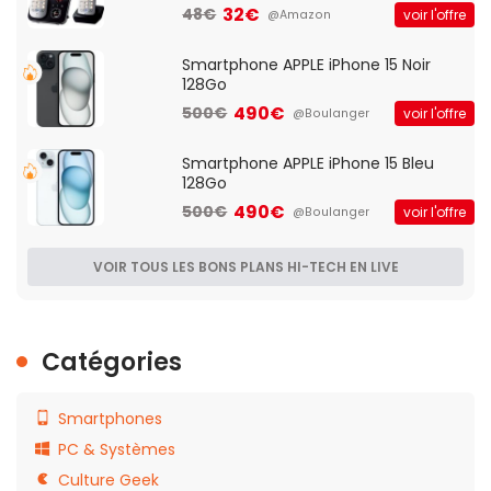
Française]
32€
48€
voir l'offre
@Amazon
Smartphone APPLE iPhone 15 Noir
128Go
490€
500€
voir l'offre
@Boulanger
Smartphone APPLE iPhone 15 Bleu
128Go
490€
500€
voir l'offre
@Boulanger
VOIR TOUS LES BONS PLANS HI-TECH EN LIVE
Catégories
Smartphones
PC & Systèmes
Culture Geek