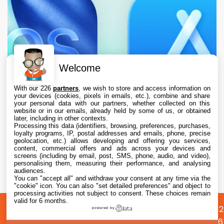
Welcome
With our 226
partners
, we wish to store and access information on
your devices (cookies, pixels in emails, etc.), combine and share
your personal data with our partners, whether collected on this
website or in our emails, already held by some of us, or obtained
later, including in other contexts.
Processing this data (identifiers, browsing, preferences, purchases,
loyalty programs, IP, postal addresses and emails, phone, precise
geolocation, etc.) allows developing and offering you services,
content, commercial offers and ads across your devices and
L’App Store est en panne pour plusieurs
screens (including by email, post, SMS, phone, audio, and video),
utilisateurs, selon Apple
personalising them, measuring their performance, and analysing
audiences.
You can "accept all" and withdraw your consent at any time via the
7 Aug. 2026 • 19:34
"cookie" icon
. You can also "set detailed preferences" and object to
processing activities not subject to consent. These choices remain
valid for 6 months.
A
Préférences
Confidentialité
© 2012
powered by
propos
cookies
2026