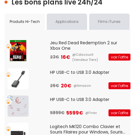
Les bons plans live 24h/24
Produits Hi-Tech
Applications
Films iTunes
Jeu Red Dead Redemption 2 sur
Xbox One
@Cdiscount
16€
23€
voir l'offre
(Vendeur Tiers)
HP USB-C to USB 3.0 Adapter
20€
26€
voir l'offre
@Amazon
HP USB-C to USB 3.0 Adapter
5599€
5899€
voir l'offre
@Fnac
Logitech MK120 Combo Clavier et
Souris Filaires pour Windows, Souris