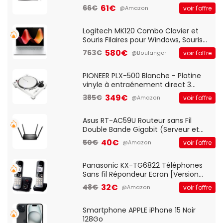
Optique Filaire, Connexion USB Plug
61€
66€
voir l'offre
@Amazon
And Play, Confortable, Taille
Standard, PC/Portable, Clavier
QWERTY UK - Noir
Logitech MK120 Combo Clavier et
Souris Filaires pour Windows, Souris
Optique Filaire, Connexion USB Plug
580€
763€
voir l'offre
@Boulanger
And Play, Confortable, Taille
Standard, PC/Portable, Clavier
QWERTY UK - Noir
PIONEER PLX-500 Blanche - Platine
vinyle à entraénement direct 3
vitesses (33-45-78 trs/min) avec
349€
385€
voir l'offre
@Amazon
pre-ampli intégré et port USB
Asus RT-AC59U Routeur sans Fil
Double Bande Gigabit (Serveur et
Client VPN, Triple Vlan, Mode Point
40€
50€
voir l'offre
@Amazon
d'accès et Bridge, contrôle Parental,
Qos)
Panasonic KX-TG6822 Téléphones
Sans fil Répondeur Ecran [Version
Française]
32€
48€
voir l'offre
@Amazon
Smartphone APPLE iPhone 15 Noir
128Go