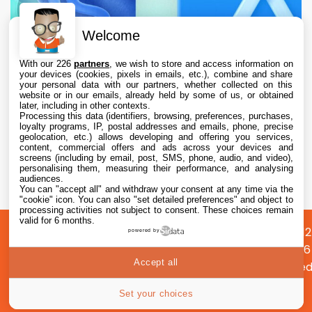
Welcome
With our 226
partners
, we wish to store and access information on
your devices (cookies, pixels in emails, etc.), combine and share
your personal data with our partners, whether collected on this
website or in our emails, already held by some of us, or obtained
later, including in other contexts.
Processing this data (identifiers, browsing, preferences, purchases,
loyalty programs, IP, postal addresses and emails, phone, precise
geolocation, etc.) allows developing and offering you services,
content, commercial offers and ads across your devices and
L’App Store est en panne pour plusieurs
screens (including by email, post, SMS, phone, audio, and video),
utilisateurs, selon Apple
personalising them, measuring their performance, and analysing
audiences.
You can "accept all" and withdraw your consent at any time via the
7 Aug. 2026 • 19:34
"cookie" icon
. You can also "set detailed preferences" and object to
processing activities not subject to consent. These choices remain
valid for 6 months.
A
Préférences
Confidentialité
© 2012
powered by
propos
cookies
2026
Accept all
i2CMed
|
40
Set your choices