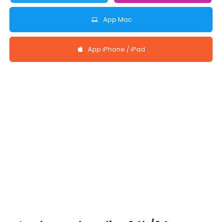
App Mac
App iPhone / iPad