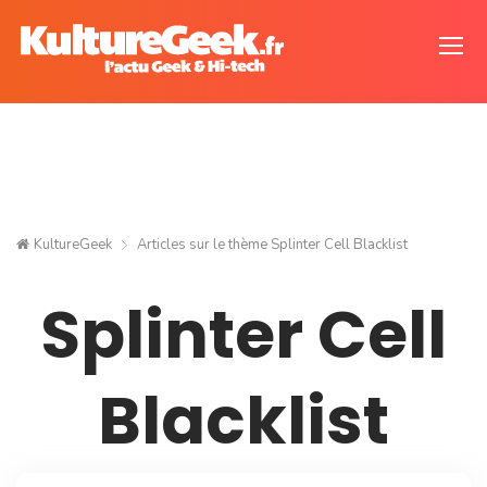
KultureGeek
Articles sur le thème
Splinter Cell Blacklist
Splinter Cell
Blacklist