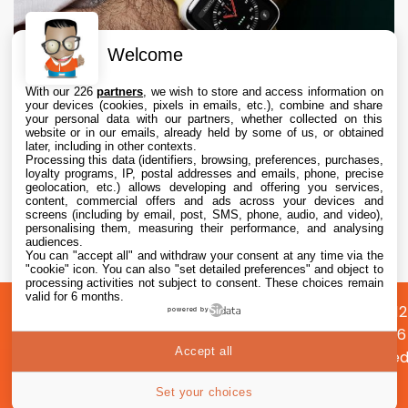
Welcome
With our 226
partners
, we wish to store and access information on
your devices (cookies, pixels in emails, etc.), combine and share
your personal data with our partners, whether collected on this
website or in our emails, already held by some of us, or obtained
later, including in other contexts.
Processing this data (identifiers, browsing, preferences, purchases,
loyalty programs, IP, postal addresses and emails, phone, precise
geolocation, etc.) allows developing and offering you services,
content, commercial offers and ads across your devices and
L’Apple Watch en céramique ferait bientôt
screens (including by email, post, SMS, phone, audio, and video),
son retour
personalising them, measuring their performance, and analysing
audiences.
You can "accept all" and withdraw your consent at any time via the
10 Aug. 2026 • 9:23
"cookie" icon
. You can also "set detailed preferences" and object to
processing activities not subject to consent. These choices remain
valid for 6 months.
A
Préférences
Confidentialité
© 2012
powered by
propos
cookies
2026
Accept all
i2CMed
|
57
Set your choices