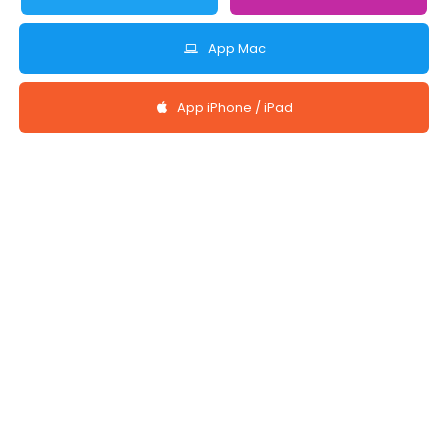
App Mac
App iPhone / iPad