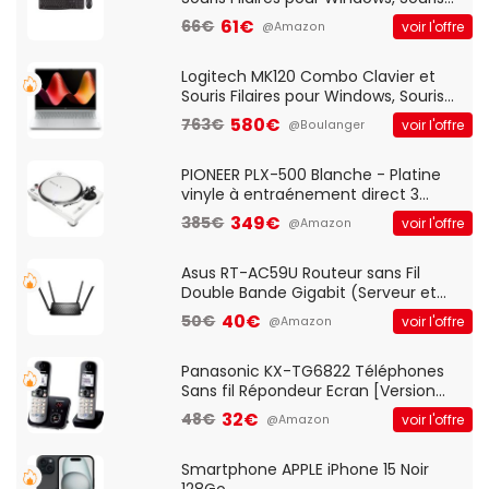
Optique Filaire, Connexion USB Plug
61€
66€
voir l'offre
@Amazon
And Play, Confortable, Taille
Standard, PC/Portable, Clavier
QWERTY UK - Noir
Logitech MK120 Combo Clavier et
Souris Filaires pour Windows, Souris
Optique Filaire, Connexion USB Plug
580€
763€
voir l'offre
@Boulanger
And Play, Confortable, Taille
Standard, PC/Portable, Clavier
QWERTY UK - Noir
PIONEER PLX-500 Blanche - Platine
vinyle à entraénement direct 3
vitesses (33-45-78 trs/min) avec
349€
385€
voir l'offre
@Amazon
pre-ampli intégré et port USB
Asus RT-AC59U Routeur sans Fil
Double Bande Gigabit (Serveur et
Client VPN, Triple Vlan, Mode Point
40€
50€
voir l'offre
@Amazon
d'accès et Bridge, contrôle Parental,
Qos)
Panasonic KX-TG6822 Téléphones
Sans fil Répondeur Ecran [Version
Française]
32€
48€
voir l'offre
@Amazon
Smartphone APPLE iPhone 15 Noir