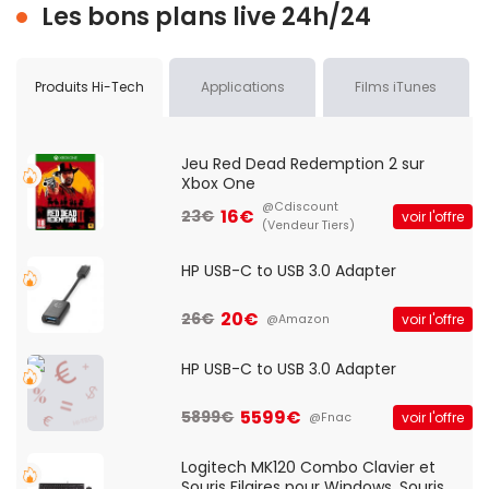
Les bons plans live 24h/24
Produits Hi-Tech
Applications
Films iTunes
Jeu Red Dead Redemption 2 sur
Xbox One
@Cdiscount
16€
23€
voir l'offre
(Vendeur Tiers)
HP USB-C to USB 3.0 Adapter
20€
26€
voir l'offre
@Amazon
HP USB-C to USB 3.0 Adapter
5599€
5899€
voir l'offre
@Fnac
Logitech MK120 Combo Clavier et
Souris Filaires pour Windows, Souris