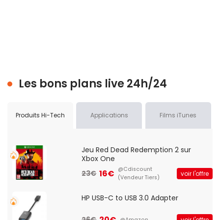
Les bons plans live 24h/24
Produits Hi-Tech
Applications
Films iTunes
Jeu Red Dead Redemption 2 sur
Xbox One
@Cdiscount
16€
23€
voir l'offre
(Vendeur Tiers)
HP USB-C to USB 3.0 Adapter
20€
26€
voir l'offre
@Amazon