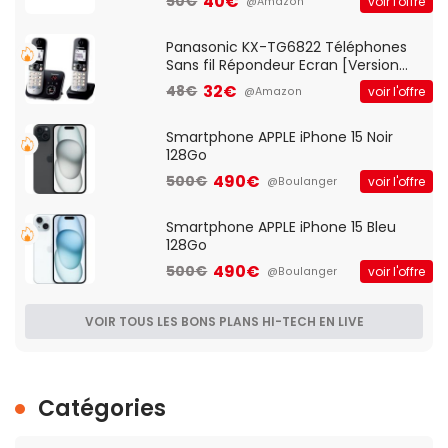
40€
50€
voir l'offre
@Amazon
d'accès et Bridge, contrôle Parental,
Qos)
Panasonic KX-TG6822 Téléphones
Sans fil Répondeur Ecran [Version
Française]
32€
48€
voir l'offre
@Amazon
Smartphone APPLE iPhone 15 Noir
128Go
490€
500€
voir l'offre
@Boulanger
Smartphone APPLE iPhone 15 Bleu
128Go
490€
500€
voir l'offre
@Boulanger
VOIR TOUS LES BONS PLANS HI-TECH EN LIVE
Catégories