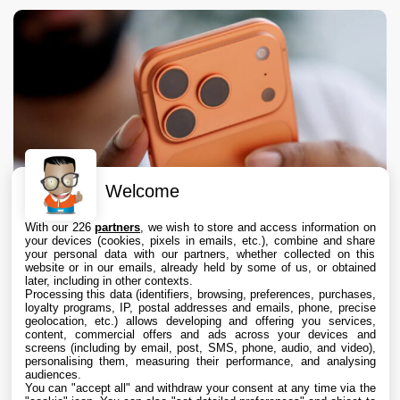
Welcome
With our 226
partners
, we wish to store and access information on
your devices (cookies, pixels in emails, etc.), combine and share
your personal data with our partners, whether collected on this
website or in our emails, already held by some of us, or obtained
later, including in other contexts.
Processing this data (identifiers, browsing, preferences, purchases,
loyalty programs, IP, postal addresses and emails, phone, precise
geolocation, etc.) allows developing and offering you services,
content, commercial offers and ads across your devices and
iPhone : Apple représente 65 % du marché
screens (including by email, post, SMS, phone, audio, and video),
premium des smartphones
personalising them, measuring their performance, and analysing
audiences.
You can "accept all" and withdraw your consent at any time via the
7 Aug. 2026 • 9:10