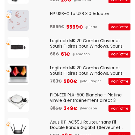
HP USB-C to USB 3.0 Adapter
5599€
5899€
voir l'offre
@Fnac
Logitech MK120 Combo Clavier et
Souris Filaires pour Windows, Souris
Optique Filaire, Connexion USB Plug
61€
66€
voir l'offre
@Amazon
And Play, Confortable, Taille
Standard, PC/Portable, Clavier
QWERTY UK - Noir
Logitech MK120 Combo Clavier et
Souris Filaires pour Windows, Souris
Optique Filaire, Connexion USB Plug
580€
763€
voir l'offre
@Boulanger
And Play, Confortable, Taille
Standard, PC/Portable, Clavier
QWERTY UK - Noir
PIONEER PLX-500 Blanche - Platine
vinyle à entraénement direct 3
vitesses (33-45-78 trs/min) avec
349€
385€
voir l'offre
@Amazon
pre-ampli intégré et port USB
Asus RT-AC59U Routeur sans Fil
Double Bande Gigabit (Serveur et
Client VPN, Triple Vlan, Mode Point