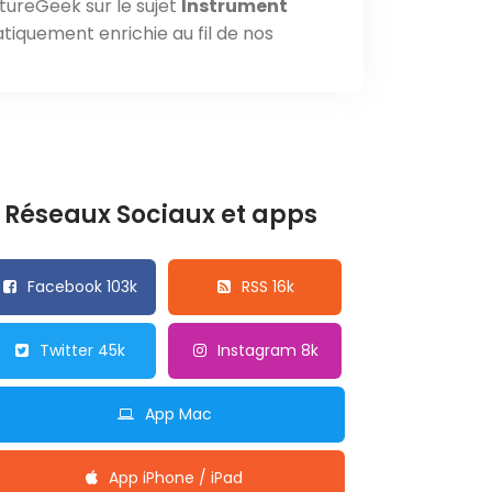
tureGeek sur le sujet
Instrument
tiquement enrichie au fil de nos
Réseaux Sociaux et apps
Facebook 103k
RSS 16k
Twitter 45k
Instagram 8k
App Mac
App iPhone / iPad