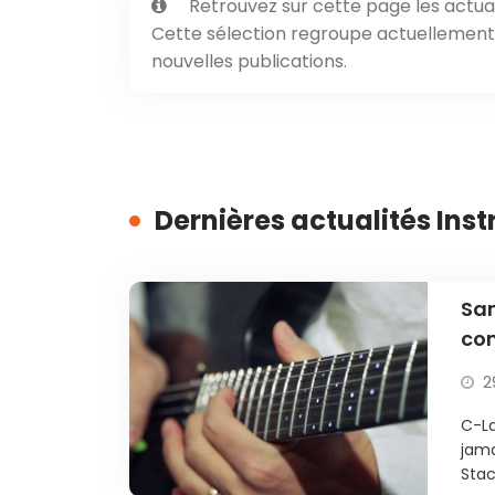
Retrouvez sur cette page les actual
Cette sélection regroupe actuellement 1
nouvelles publications.
Dernières actualités Ins
Sam
con
l’a
2
C-La
jama
Stac