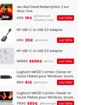
Jeu Red Dead Redemption 2 sur
Xbox One
@Cdiscount
16€
23€
voir l'offre
(Vendeur Tiers)
HP USB-C to USB 3.0 Adapter
20€
26€
voir l'offre
@Amazon
HP USB-C to USB 3.0 Adapter
5599€
5899€
voir l'offre
@Fnac
Logitech MK120 Combo Clavier et
Souris Filaires pour Windows, Souris
Optique Filaire, Connexion USB Plug
61€
66€
voir l'offre
@Amazon
And Play, Confortable, Taille
Standard, PC/Portable, Clavier
QWERTY UK - Noir
Logitech MK120 Combo Clavier et
Souris Filaires pour Windows, Souris
Optique Filaire, Connexion USB Plug
580€
763€
voir l'offre
@Boulanger