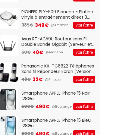
And Play, Confortable, Taille
Standard, PC/Portable, Clavier
QWERTY UK - Noir
PIONEER PLX-500 Blanche - Platine
vinyle à entraénement direct 3
vitesses (33-45-78 trs/min) avec
349€
385€
voir l'offre
@Amazon
pre-ampli intégré et port USB
Asus RT-AC59U Routeur sans Fil
Double Bande Gigabit (Serveur et
Client VPN, Triple Vlan, Mode Point
40€
50€
voir l'offre
@Amazon
d'accès et Bridge, contrôle
Parental, Qos)
Panasonic KX-TG6822 Téléphones
Sans fil Répondeur Ecran [Version
Française]
32€
48€
voir l'offre
@Amazon
Smartphone APPLE iPhone 15 Noir
128Go
490€
500€
voir l'offre
@Boulanger
Smartphone APPLE iPhone 15 Bleu
128Go
490€
500€
voir l'offre
@Boulanger