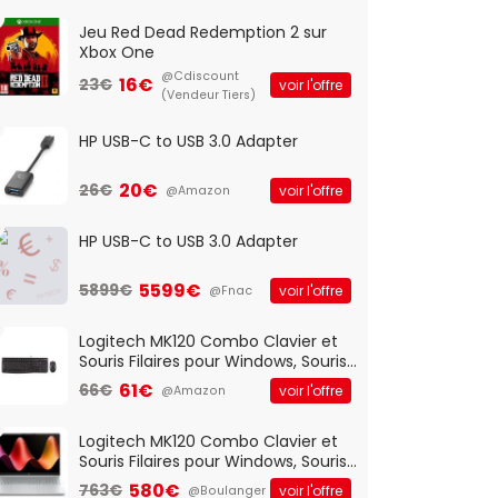
Jeu Red Dead Redemption 2 sur
Xbox One
@Cdiscount
16€
23€
voir l'offre
(Vendeur Tiers)
HP USB-C to USB 3.0 Adapter
20€
26€
voir l'offre
@Amazon
HP USB-C to USB 3.0 Adapter
5599€
5899€
voir l'offre
@Fnac
Logitech MK120 Combo Clavier et
Souris Filaires pour Windows, Souris
Optique Filaire, Connexion USB Plug
61€
66€
voir l'offre
@Amazon
And Play, Confortable, Taille
Standard, PC/Portable, Clavier
QWERTY UK - Noir
Logitech MK120 Combo Clavier et
Souris Filaires pour Windows, Souris
Optique Filaire, Connexion USB Plug
580€
763€
voir l'offre
@Boulanger