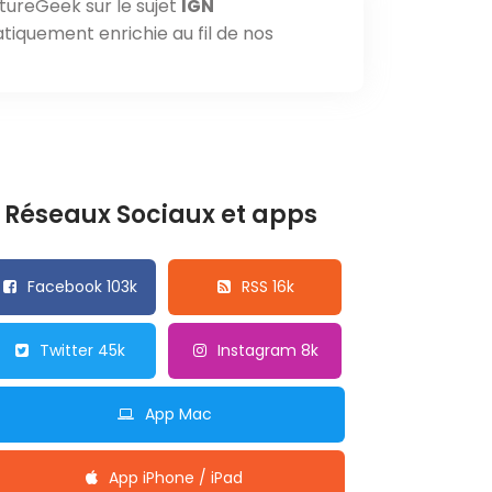
tureGeek sur le sujet
IGN
tiquement enrichie au fil de nos
Réseaux Sociaux et apps
Facebook 103k
RSS 16k
Twitter 45k
Instagram 8k
App Mac
App iPhone / iPad