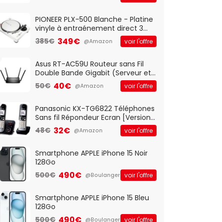
And Play, Confortable, Taille
Standard, PC/Portable, Clavier
QWERTY UK - Noir
PIONEER PLX-500 Blanche - Platine
vinyle à entraénement direct 3
vitesses (33-45-78 trs/min) avec
349€
385€
voir l'offre
@Amazon
pre-ampli intégré et port USB
Asus RT-AC59U Routeur sans Fil
Double Bande Gigabit (Serveur et
Client VPN, Triple Vlan, Mode Point
40€
50€
voir l'offre
@Amazon
d'accès et Bridge, contrôle
Parental, Qos)
Panasonic KX-TG6822 Téléphones
Sans fil Répondeur Ecran [Version
Française]
32€
48€
voir l'offre
@Amazon
Smartphone APPLE iPhone 15 Noir
128Go
490€
500€
voir l'offre
@Boulanger
Smartphone APPLE iPhone 15 Bleu
128Go
490€
500€
voir l'offre
@Boulanger