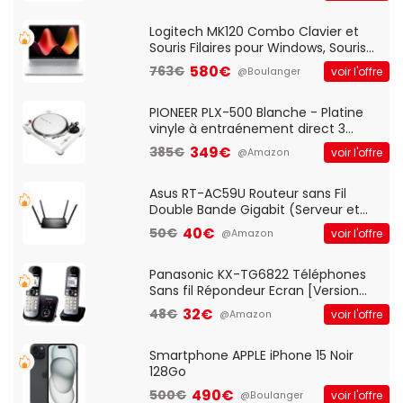
Standard, PC/Portable, Clavier
QWERTY UK - Noir
Logitech MK120 Combo Clavier et
Souris Filaires pour Windows, Souris
Optique Filaire, Connexion USB Plug
580€
763€
voir l'offre
@Boulanger
And Play, Confortable, Taille
Standard, PC/Portable, Clavier
QWERTY UK - Noir
PIONEER PLX-500 Blanche - Platine
vinyle à entraénement direct 3
vitesses (33-45-78 trs/min) avec
349€
385€
voir l'offre
@Amazon
pre-ampli intégré et port USB
Asus RT-AC59U Routeur sans Fil
Double Bande Gigabit (Serveur et
Client VPN, Triple Vlan, Mode Point
40€
50€
voir l'offre
@Amazon
d'accès et Bridge, contrôle Parental,
Qos)
Panasonic KX-TG6822 Téléphones
Sans fil Répondeur Ecran [Version
Française]
32€
48€
voir l'offre
@Amazon
Smartphone APPLE iPhone 15 Noir
128Go
490€
500€
voir l'offre
@Boulanger