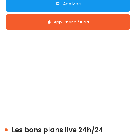
App Mac
App iPhone / iPad
Les bons plans live 24h/24