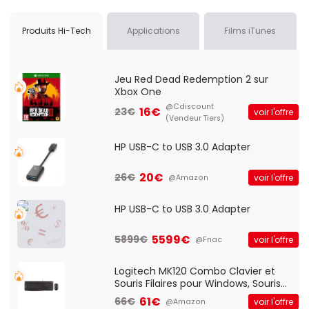
Produits Hi-Tech
Applications
Films iTunes
Jeu Red Dead Redemption 2 sur
Xbox One
@Cdiscount
16€
23€
voir l'offre
(Vendeur Tiers)
HP USB-C to USB 3.0 Adapter
20€
26€
voir l'offre
@Amazon
HP USB-C to USB 3.0 Adapter
5599€
5899€
voir l'offre
@Fnac
Logitech MK120 Combo Clavier et
Souris Filaires pour Windows, Souris
Optique Filaire, Connexion USB Plug
61€
66€
voir l'offre
@Amazon
And Play, Confortable, Taille