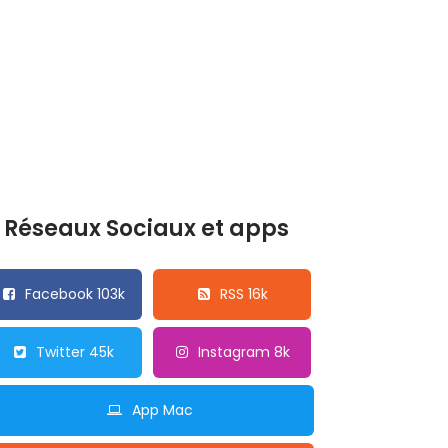
Réseaux Sociaux et apps
Facebook 103k
RSS 16k
Twitter 45k
Instagram 8k
App Mac