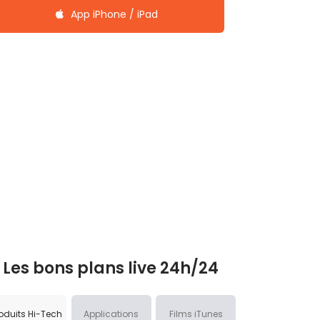
App iPhone / iPad
Les bons plans live 24h/24
oduits Hi-Tech
Applications
Films iTunes