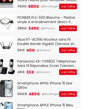
Optique Filaire, Connexion USB Plug
580€
763€
voir l'offre
@Boulanger
And Play, Confortable, Taille
Standard, PC/Portable, Clavier
QWERTY UK - Noir
PIONEER PLX-500 Blanche - Platine
vinyle à entraénement direct 3
vitesses (33-45-78 trs/min) avec
349€
385€
voir l'offre
@Amazon
pre-ampli intégré et port USB
Asus RT-AC59U Routeur sans Fil
Double Bande Gigabit (Serveur et
Client VPN, Triple Vlan, Mode Point
40€
50€
voir l'offre
@Amazon
d'accès et Bridge, contrôle
Parental, Qos)
Panasonic KX-TG6822 Téléphones
Sans fil Répondeur Ecran [Version
Française]
32€
48€
voir l'offre
@Amazon
Smartphone APPLE iPhone 15 Noir
128Go
490€
500€
voir l'offre
@Boulanger
Smartphone APPLE iPhone 15 Bleu