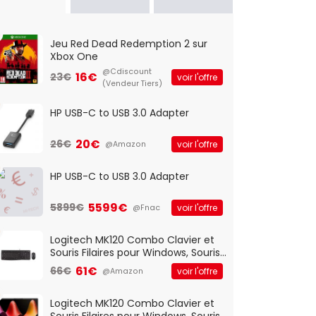
Jeu Red Dead Redemption 2 sur
Xbox One
@Cdiscount
16€
23€
voir l'offre
(Vendeur Tiers)
HP USB-C to USB 3.0 Adapter
20€
26€
voir l'offre
@Amazon
HP USB-C to USB 3.0 Adapter
5599€
5899€
voir l'offre
@Fnac
Logitech MK120 Combo Clavier et
Souris Filaires pour Windows, Souris
Optique Filaire, Connexion USB Plug
61€
66€
voir l'offre
@Amazon
And Play, Confortable, Taille
Standard, PC/Portable, Clavier
QWERTY UK - Noir
Logitech MK120 Combo Clavier et
Souris Filaires pour Windows, Souris