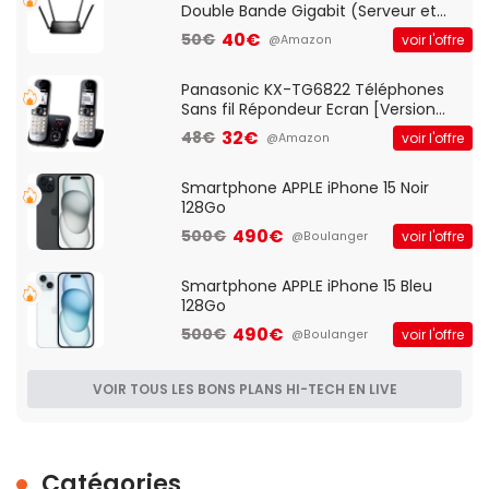
Double Bande Gigabit (Serveur et
Client VPN, Triple Vlan, Mode Point
40€
50€
voir l'offre
@Amazon
d'accès et Bridge, contrôle Parental,
Qos)
Panasonic KX-TG6822 Téléphones
Sans fil Répondeur Ecran [Version
Française]
32€
48€
voir l'offre
@Amazon
Smartphone APPLE iPhone 15 Noir
128Go
490€
500€
voir l'offre
@Boulanger
Smartphone APPLE iPhone 15 Bleu
128Go
490€
500€
voir l'offre
@Boulanger
VOIR TOUS LES BONS PLANS HI-TECH EN LIVE
Catégories