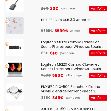
20€
26€
voir l'offre
@Amazon
HP USB-C to USB 3.0 Adapter
5599€
5899€
voir l'offre
@Fnac
Logitech MK120 Combo Clavier et
Souris Filaires pour Windows, Souris
Optique Filaire, Connexion USB Plug
61€
66€
voir l'offre
@Amazon
And Play, Confortable, Taille
Standard, PC/Portable, Clavier
QWERTY UK - Noir
Logitech MK120 Combo Clavier et
Souris Filaires pour Windows, Souris
Optique Filaire, Connexion USB Plug
580€
763€
voir l'offre
@Boulanger
And Play, Confortable, Taille
Standard, PC/Portable, Clavier
QWERTY UK - Noir
PIONEER PLX-500 Blanche - Platine
vinyle à entraénement direct 3
vitesses (33-45-78 trs/min) avec
349€
385€
voir l'offre
@Amazon
pre-ampli intégré et port USB
Asus RT-AC59U Routeur sans Fil