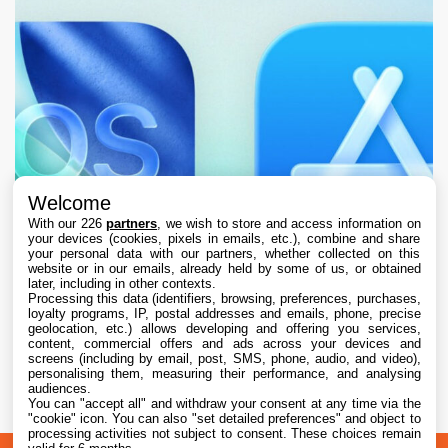
Welcome
With our 226
partners
, we wish to store and access information on
your devices (cookies, pixels in emails, etc.), combine and share
your personal data with our partners, whether collected on this
website or in our emails, already held by some of us, or obtained
later, including in other contexts.
Processing this data (identifiers, browsing, preferences, purchases,
loyalty programs, IP, postal addresses and emails, phone, precise
geolocation, etc.) allows developing and offering you services,
content, commercial offers and ads across your devices and
L’App Store est en panne pour plusieurs
screens (including by email, post, SMS, phone, audio, and video),
utilisateurs, selon Apple
personalising them, measuring their performance, and analysing
audiences.
You can "accept all" and withdraw your consent at any time via the
7 Aug. 2026 • 19:34
"cookie" icon
. You can also "set detailed preferences" and object to
processing activities not subject to consent. These choices remain