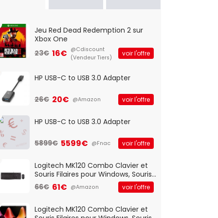
Jeu Red Dead Redemption 2 sur
Xbox One
@Cdiscount
16€
23€
voir l'offre
(Vendeur Tiers)
HP USB-C to USB 3.0 Adapter
20€
26€
voir l'offre
@Amazon
HP USB-C to USB 3.0 Adapter
5599€
5899€
voir l'offre
@Fnac
Logitech MK120 Combo Clavier et
Souris Filaires pour Windows, Souris
Optique Filaire, Connexion USB Plug
61€
66€
voir l'offre
@Amazon
And Play, Confortable, Taille
Standard, PC/Portable, Clavier
QWERTY UK - Noir
Logitech MK120 Combo Clavier et
Souris Filaires pour Windows, Souris