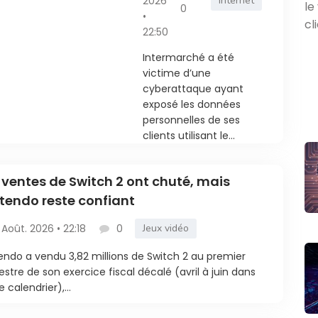
vol de données
2026
Internet
0
•
des clients
22:50
Intermarché a été
victime d’une
cyberattaque ayant
exposé les données
personnelles de ses
clients utilisant le...
 ventes de Switch 2 ont chuté, mais
tendo reste confiant
 Août. 2026 • 22:18
0
Jeux vidéo
endo a vendu 3,82 millions de Switch 2 au premier
estre de son exercice fiscal décalé (avril à juin dans
e calendrier),...