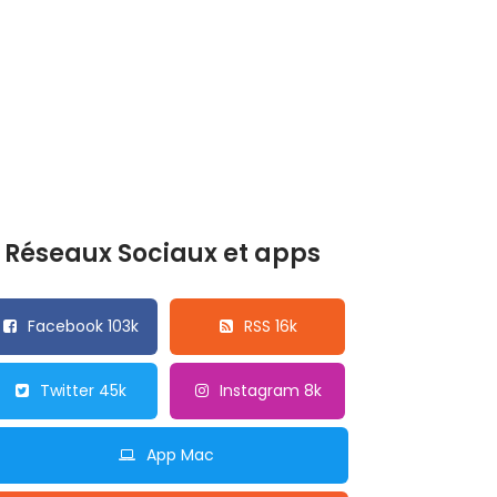
Réseaux Sociaux et apps
Facebook 103k
RSS 16k
Twitter 45k
Instagram 8k
App Mac