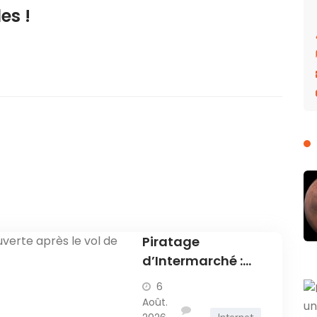
es !
Piratage
d’Intermarché :
une enquête
6
ouverte après le
Août.