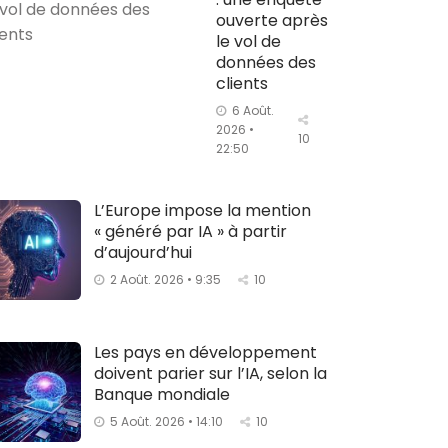
ouverte après
le vol de
données des
clients
6 Août.
2026 •
10
22:50
L’Europe impose la mention
« généré par IA » à partir
d’aujourd’hui
2 Août. 2026 • 9:35
10
Les pays en développement
doivent parier sur l’IA, selon la
Banque mondiale
5 Août. 2026 • 14:10
10