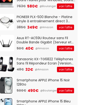
Optique Filaire, Connexion USB Plug
580€
763€
voir l'offre
@Boulanger
And Play, Confortable, Taille
Standard, PC/Portable, Clavier
QWERTY UK - Noir
PIONEER PLX-500 Blanche - Platine
vinyle à entraénement direct 3
vitesses (33-45-78 trs/min) avec
349€
385€
voir l'offre
@Amazon
pre-ampli intégré et port USB
Asus RT-AC59U Routeur sans Fil
Double Bande Gigabit (Serveur et
Client VPN, Triple Vlan, Mode Point
40€
50€
voir l'offre
@Amazon
d'accès et Bridge, contrôle
Parental, Qos)
Panasonic KX-TG6822 Téléphones
Sans fil Répondeur Ecran [Version
Française]
32€
48€
voir l'offre
@Amazon
Smartphone APPLE iPhone 15 Noir
128Go
490€
500€
voir l'offre
@Boulanger
Smartphone APPLE iPhone 15 Bleu