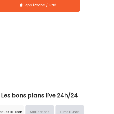
App iPhone / iPad
Les bons plans live 24h/24
oduits Hi-Tech
Applications
Films iTunes