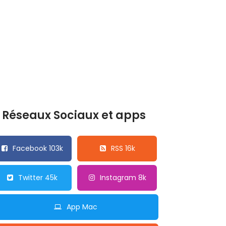
Réseaux Sociaux et apps
Facebook 103k
RSS 16k
Twitter 45k
Instagram 8k
App Mac