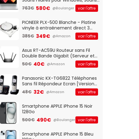
Optique Filaire, Connexion USB Plug
580€
763€
voir l'offre
@Boulanger
And Play, Confortable, Taille
Standard, PC/Portable, Clavier
QWERTY UK - Noir
PIONEER PLX-500 Blanche - Platine
vinyle à entraénement direct 3
vitesses (33-45-78 trs/min) avec
349€
385€
voir l'offre
@Amazon
pre-ampli intégré et port USB
Asus RT-AC59U Routeur sans Fil
Double Bande Gigabit (Serveur et
Client VPN, Triple Vlan, Mode Point
40€
50€
voir l'offre
@Amazon
d'accès et Bridge, contrôle
Parental, Qos)
Panasonic KX-TG6822 Téléphones
Sans fil Répondeur Ecran [Version
Française]
32€
48€
voir l'offre
@Amazon
Smartphone APPLE iPhone 15 Noir
128Go
490€
500€
voir l'offre
@Boulanger
Smartphone APPLE iPhone 15 Bleu