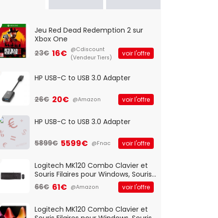
Jeu Red Dead Redemption 2 sur
Xbox One
@Cdiscount
16€
23€
voir l'offre
(Vendeur Tiers)
HP USB-C to USB 3.0 Adapter
20€
26€
voir l'offre
@Amazon
HP USB-C to USB 3.0 Adapter
5599€
5899€
voir l'offre
@Fnac
Logitech MK120 Combo Clavier et
Souris Filaires pour Windows, Souris
Optique Filaire, Connexion USB Plug
61€
66€
voir l'offre
@Amazon
And Play, Confortable, Taille
Standard, PC/Portable, Clavier
QWERTY UK - Noir
Logitech MK120 Combo Clavier et
Souris Filaires pour Windows, Souris