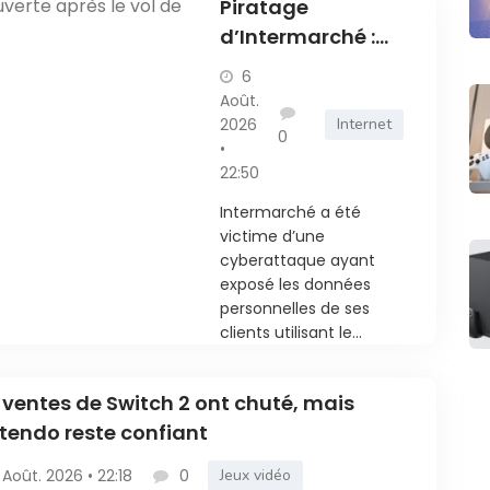
Piratage
d’Intermarché :
une enquête
6
ouverte après le
Août.
vol de données
2026
Internet
0
•
des clients
22:50
Intermarché a été
victime d’une
cyberattaque ayant
exposé les données
personnelles de ses
clients utilisant le...
 ventes de Switch 2 ont chuté, mais
tendo reste confiant
 Août. 2026 • 22:18
0
Jeux vidéo