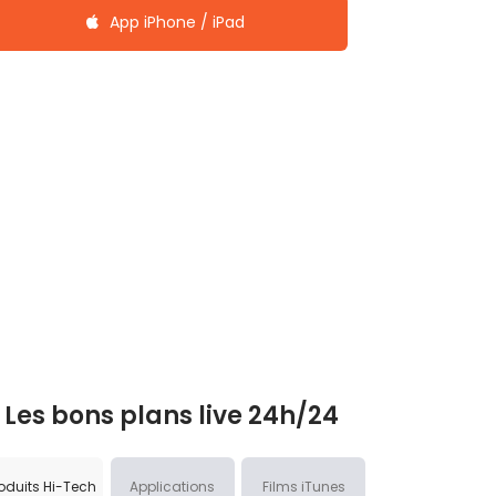
App iPhone / iPad
Les bons plans live 24h/24
oduits Hi-Tech
Applications
Films iTunes