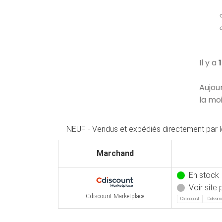
Il y a
Aujou
la mo
NEUF - Vendus et expédiés directement par 
Marchand
En stock
Voir site p
Cdiscount Marketplace
Chronopost
Colissim