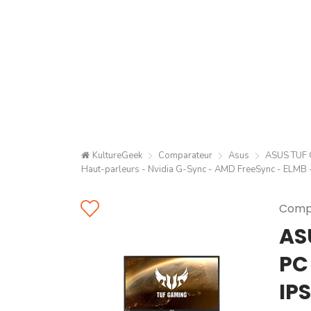
KultureGeek
Comparateur
Asus
ASUS TUF G
Haut-parleurs - Nvidia G-Sync - AMD FreeSync - ELMB
Compa
AS
PC
IPS