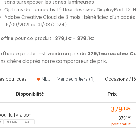
sans surexposer les zones lumineuses
Options de connectivité flexibles avec DisplayPort 1.2, 
Adobe Creative Cloud de 3 mois : bénéficiez d'un accès 
15/09/2021 au 31/08/2024)
1 offre
pour ce produit :
379,1€
-
379,1€
rd'hui ce produit est vendu au prix de
379,1 euros chez 
ins chère d'après notre comparateur de prix.
les boutiques
NEUF - Vendeurs tiers (
1
)
Occasions / R
Disponibilité
Prix
379
,10€
our la livraison
379
,10€
o
Point Relais
GLS
port gratuit