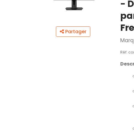
- 
pa
Fr
Partager
Marq
Réf. co
Descr