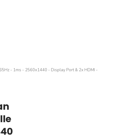
65Hz - 1ms - 2560x1440 - Display Port & 2x HDMI -
an
lle
440