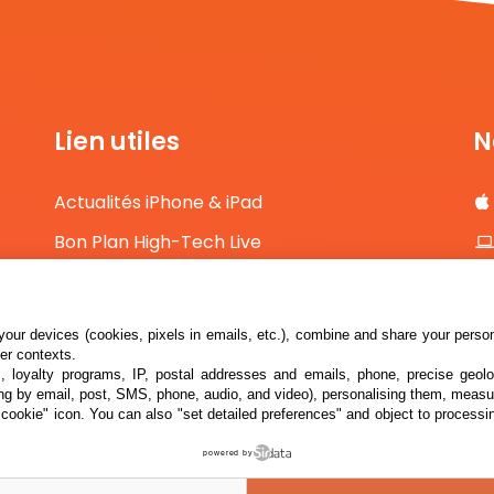
Lien utiles
N
Actualités iPhone & iPad
Bon Plan High-Tech Live
Comparateur de prix High-Tech
Contact
our devices (cookies, pixels in emails, etc.), combine and share your persona
her contexts.
s, loyalty programs, IP, postal addresses and emails, phone, precise geolo
ng by email, post, SMS, phone, audio, and video), personalising them, measu
"cookie" icon
. You can also "set detailed preferences" and object to processin
powered by