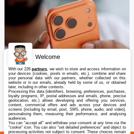
Welcome
With our 226
partners
, we wish to store and access information on
your devices (cookies, pixels in emails, etc.), combine and share
your personal data with our partners, whether collected on this
website or in our emails, already held by some of us, or obtained
later, including in other contexts.
Processing this data (identifiers, browsing, preferences, purchases,
loyalty programs, IP, postal addresses and emails, phone, precise
geolocation, etc.) allows developing and offering you services,
content, commercial offers and ads across your devices and
iPhone : Apple représente 65 % du marché
screens (including by email, post, SMS, phone, audio, and video),
premium des smartphones
personalising them, measuring their performance, and analysing
audiences.
You can "accept all" and withdraw your consent at any time via the
7 Aug. 2026 • 9:10
"cookie" icon
. You can also "set detailed preferences" and object to
processing activities not subject to consent. These choices remain