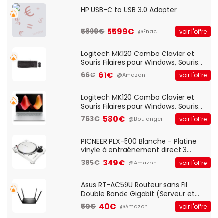
HP USB-C to USB 3.0 Adapter
5599€
5899€
voir l'offre
@Fnac
Logitech MK120 Combo Clavier et
Souris Filaires pour Windows, Souris
Optique Filaire, Connexion USB Plug
61€
66€
voir l'offre
@Amazon
And Play, Confortable, Taille
Standard, PC/Portable, Clavier
QWERTY UK - Noir
Logitech MK120 Combo Clavier et
Souris Filaires pour Windows, Souris
Optique Filaire, Connexion USB Plug
580€
763€
voir l'offre
@Boulanger
And Play, Confortable, Taille
Standard, PC/Portable, Clavier
QWERTY UK - Noir
PIONEER PLX-500 Blanche - Platine
vinyle à entraénement direct 3
vitesses (33-45-78 trs/min) avec
349€
385€
voir l'offre
@Amazon
pre-ampli intégré et port USB
Asus RT-AC59U Routeur sans Fil
Double Bande Gigabit (Serveur et
Client VPN, Triple Vlan, Mode Point
40€
50€
voir l'offre
@Amazon
d'accès et Bridge, contrôle Parental,