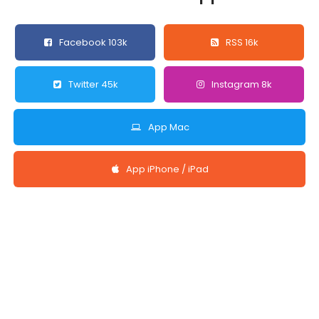
Facebook 103k
RSS 16k
Twitter 45k
Instagram 8k
App Mac
App iPhone / iPad