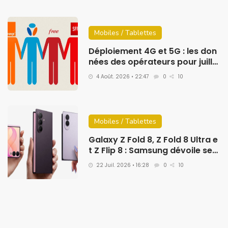
Mobiles / Tablettes
Déploiement 4G et 5G : les don
nées des opérateurs pour juille
t 2026
4 Août. 2026 • 22:47
0
10
Mobiles / Tablettes
Galaxy Z Fold 8, Z Fold 8 Ultra e
t Z Flip 8 : Samsung dévoile ses
nouveaux smartphones pliable
22 Juil. 2026 • 16:28
0
10
s