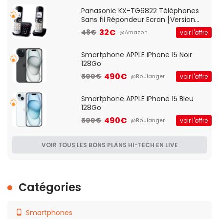
Qos)
Panasonic KX-TG6822 Téléphones
Sans fil Répondeur Ecran [Version
Française]
32€
48€
voir l'offre
@Amazon
Smartphone APPLE iPhone 15 Noir
128Go
490€
500€
voir l'offre
@Boulanger
Smartphone APPLE iPhone 15 Bleu
128Go
490€
500€
voir l'offre
@Boulanger
VOIR TOUS LES BONS PLANS HI-TECH EN LIVE
Catégories
Smartphones