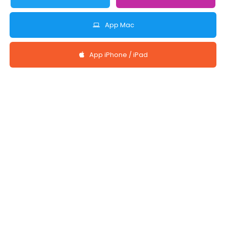
App Mac
App iPhone / iPad