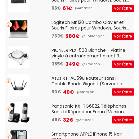
Optique Filaire, Connexion USB Plug
61€
66€
voir l'offre
@Amazon
And Play, Confortable, Taille
Standard, PC/Portable, Clavier
QWERTY UK - Noir
Logitech MK120 Combo Clavier et
Souris Filaires pour Windows, Souris
Optique Filaire, Connexion USB Plug
580€
763€
voir l'offre
@Boulanger
And Play, Confortable, Taille
Standard, PC/Portable, Clavier
QWERTY UK - Noir
PIONEER PLX-500 Blanche - Platine
vinyle à entraénement direct 3
vitesses (33-45-78 trs/min) avec
349€
385€
voir l'offre
@Amazon
pre-ampli intégré et port USB
Asus RT-AC59U Routeur sans Fil
Double Bande Gigabit (Serveur et
Client VPN, Triple Vlan, Mode Point
40€
50€
voir l'offre
@Amazon
d'accès et Bridge, contrôle Parental,
Qos)
Panasonic KX-TG6822 Téléphones
Sans fil Répondeur Ecran [Version
Française]
32€
48€
voir l'offre
@Amazon
Smartphone APPLE iPhone 15 Noir