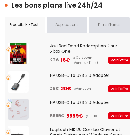
Les bons plans live 24h/24
Produits Hi-Tech
Applications
Films iTunes
Jeu Red Dead Redemption 2 sur
Xbox One
@Cdiscount
16€
23€
voir l'offre
(Vendeur Tiers)
HP USB-C to USB 3.0 Adapter
20€
26€
voir l'offre
@Amazon
HP USB-C to USB 3.0 Adapter
5599€
5899€
voir l'offre
@Fnac
Logitech MK120 Combo Clavier et
Souris Filaires pour Windows, Souris