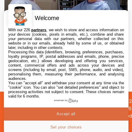
Welcome
With our 226
partners
, we wish to store and access information on
your devices (cookies, pixels in emails, etc.), combine and share
your personal data with our partners, whether collected on this
website or in our emails, already held by some of us, or obtained
later, including in other contexts.
Processing this data (identifiers, browsing, preferences, purchases,
loyalty programs, IP, postal addresses and emails, phone, precise
geolocation, etc.) allows developing and offering you services,
content, commercial offers and ads across your devices and
Apple Vision Pro : une étude confirme son
screens (including by email, post, SMS, phone, audio, and video),
intérêt en chirurgie avec des opérations 19 %
personalising them, measuring their performance, and analysing
audiences.
plus rapides
You can "accept all" and withdraw your consent at any time via the
5 Aug. 2026 • 17:45
"cookie" icon
. You can also "set detailed preferences" and object to
processing activities not subject to consent. These choices remain
valid for 6 months.
A
Préférences
Confidentialité
© 2012
powered by
propos
cookies
2026
Accept all
i2CMed
|
32
Set your choices