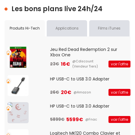
Les bons plans live 24h/24
Produits Hi-Tech
Applications
Films iTunes
Jeu Red Dead Redemption 2 sur
Xbox One
@Cdiscount
16€
23€
voir l'offre
(Vendeur Tiers)
HP USB-C to USB 3.0 Adapter
20€
26€
voir l'offre
@Amazon
HP USB-C to USB 3.0 Adapter
5599€
5899€
voir l'offre
@Fnac
Logitech MK120 Combo Clavier et