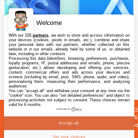
Welcome
With our 226
partners
, we wish to store and access information on
your devices (cookies, pixels in emails, etc.), combine and share
your personal data with our partners, whether collected on this
website or in our emails, already held by some of us, or obtained
later, including in other contexts.
Processing this data (identifiers, browsing, preferences, purchases,
loyalty programs, IP, postal addresses and emails, phone, precise
geolocation, etc.) allows developing and offering you services,
content, commercial offers and ads across your devices and
L’App Store est en panne pour plusieurs
screens (including by email, post, SMS, phone, audio, and video),
utilisateurs, selon Apple
personalising them, measuring their performance, and analysing
audiences.
You can "accept all" and withdraw your consent at any time via the
7 Aug. 2026 • 19:34
"cookie" icon
. You can also "set detailed preferences" and object to
processing activities not subject to consent. These choices remain
valid for 6 months.
A
Préférences
Confidentialité
© 2012
powered by
propos
cookies
2026
Accept all
i2CMed
|
45
Set your choices