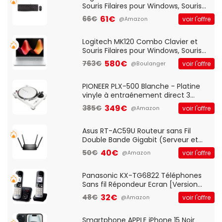
Souris Filaires pour Windows, Souris
Optique Filaire, Connexion USB Plug
61€
66€
voir l'offre
@Amazon
And Play, Confortable, Taille
Standard, PC/Portable, Clavier
QWERTY UK - Noir
Logitech MK120 Combo Clavier et
Souris Filaires pour Windows, Souris
Optique Filaire, Connexion USB Plug
580€
763€
voir l'offre
@Boulanger
And Play, Confortable, Taille
Standard, PC/Portable, Clavier
QWERTY UK - Noir
PIONEER PLX-500 Blanche - Platine
vinyle à entraénement direct 3
vitesses (33-45-78 trs/min) avec
349€
385€
voir l'offre
@Amazon
pre-ampli intégré et port USB
Asus RT-AC59U Routeur sans Fil
Double Bande Gigabit (Serveur et
Client VPN, Triple Vlan, Mode Point
40€
50€
voir l'offre
@Amazon
d'accès et Bridge, contrôle Parental,
Qos)
Panasonic KX-TG6822 Téléphones
Sans fil Répondeur Ecran [Version
Française]
32€
48€
voir l'offre
@Amazon
Smartphone APPLE iPhone 15 Noir