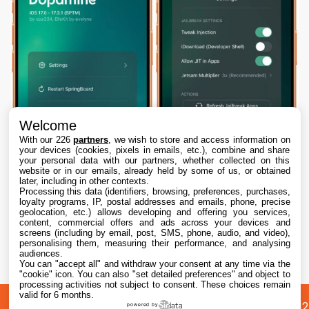
Welcome
With our 226
partners
, we wish to store and access information on
your devices (cookies, pixels in emails, etc.), combine and share
your personal data with our partners, whether collected on this
website or in our emails, already held by some of us, or obtained
later, including in other contexts.
Processing this data (identifiers, browsing, preferences, purchases,
loyalty programs, IP, postal addresses and emails, phone, precise
geolocation, etc.) allows developing and offering you services,
content, commercial offers and ads across your devices and
Dopamine 3, le jailbreak pour iOS 26 sur
screens (including by email, post, SMS, phone, audio, and video),
iPhone, est disponible
personalising them, measuring their performance, and analysing
audiences.
You can "accept all" and withdraw your consent at any time via the
7 Aug. 2026 • 22:44
"cookie" icon
. You can also "set detailed preferences" and object to
processing activities not subject to consent. These choices remain
valid for 6 months.
A
Préférences
Confidentialité
© 2012
powered by