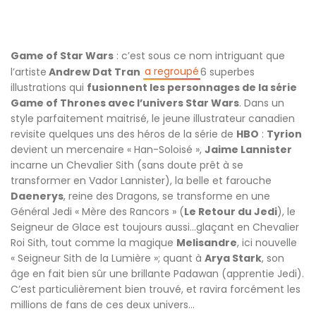
Game of Star Wars
: c’est sous ce nom intriguant que
a regroupé
l’artiste
Andrew Dat Tran
6 superbes
illustrations qui
fusionnent les personnages de la série
Game of Thrones avec l’univers Star Wars
. Dans un
style parfaitement maitrisé, le jeune illustrateur canadien
revisite quelques uns des héros de la série de
HBO
:
Tyrion
devient un mercenaire « Han-Soloisé »,
Jaime Lannister
incarne un Chevalier Sith (sans doute prêt à se
transformer en Vador Lannister), la belle et farouche
Daenerys
, reine des Dragons, se transforme en une
Général Jedi « Mère des Rancors » (
Le Retour du Jedi
), le
Seigneur de Glace est toujours aussi…glaçant en Chevalier
Roi Sith, tout comme la magique
Melisandre
, ici nouvelle
« Seigneur Sith de la Lumière »; quant à
Arya Stark
, son
âge en fait bien sûr une brillante Padawan (apprentie Jedi).
C’est particulièrement bien trouvé, et ravira forcément les
millions de fans de ces deux univers…