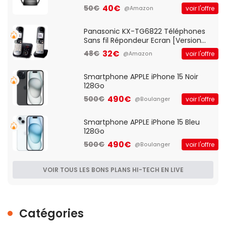
Client VPN, Triple Vlan, Mode Point
40€
50€
voir l'offre
@Amazon
d'accès et Bridge, contrôle Parental,
Qos)
Panasonic KX-TG6822 Téléphones
Sans fil Répondeur Ecran [Version
Française]
32€
48€
voir l'offre
@Amazon
Smartphone APPLE iPhone 15 Noir
128Go
490€
500€
voir l'offre
@Boulanger
Smartphone APPLE iPhone 15 Bleu
128Go
490€
500€
voir l'offre
@Boulanger
VOIR TOUS LES BONS PLANS HI-TECH EN LIVE
Catégories