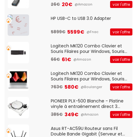
20€
26€
voir l'offre
@Amazon
HP USB-C to USB 3.0 Adapter
5599€
5899€
voir l'offre
@Fnac
Logitech MK120 Combo Clavier et
Souris Filaires pour Windows, Souris
Optique Filaire, Connexion USB Plug
61€
66€
voir l'offre
@Amazon
And Play, Confortable, Taille
Standard, PC/Portable, Clavier
QWERTY UK - Noir
Logitech MK120 Combo Clavier et
Souris Filaires pour Windows, Souris
Optique Filaire, Connexion USB Plug
580€
763€
voir l'offre
@Boulanger
And Play, Confortable, Taille
Standard, PC/Portable, Clavier
QWERTY UK - Noir
PIONEER PLX-500 Blanche - Platine
vinyle à entraénement direct 3
vitesses (33-45-78 trs/min) avec
349€
385€
voir l'offre
@Amazon
pre-ampli intégré et port USB
Asus RT-AC59U Routeur sans Fil
Double Bande Gigabit (Serveur et