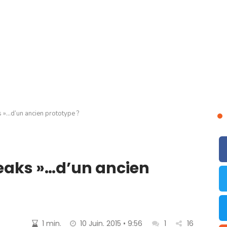
s »…d’un ancien prototype ?
leaks »…d’un ancien
1 min.
10 Juin. 2015 • 9:56
1
16