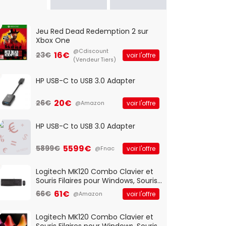
Jeu Red Dead Redemption 2 sur
Xbox One
@Cdiscount
16€
23€
voir l'offre
(Vendeur Tiers)
HP USB-C to USB 3.0 Adapter
20€
26€
voir l'offre
@Amazon
HP USB-C to USB 3.0 Adapter
5599€
5899€
voir l'offre
@Fnac
Logitech MK120 Combo Clavier et
Souris Filaires pour Windows, Souris
Optique Filaire, Connexion USB Plug
61€
66€
voir l'offre
@Amazon
And Play, Confortable, Taille
Standard, PC/Portable, Clavier
QWERTY UK - Noir
Logitech MK120 Combo Clavier et
Souris Filaires pour Windows, Souris