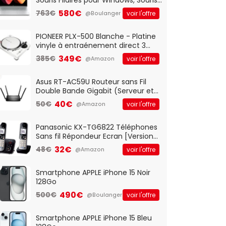
Optique Filaire, Connexion USB Plug
580€
763€
voir l'offre
@Boulanger
And Play, Confortable, Taille
Standard, PC/Portable, Clavier
QWERTY UK - Noir
PIONEER PLX-500 Blanche - Platine
vinyle à entraénement direct 3
vitesses (33-45-78 trs/min) avec
349€
385€
voir l'offre
@Amazon
pre-ampli intégré et port USB
Asus RT-AC59U Routeur sans Fil
Double Bande Gigabit (Serveur et
Client VPN, Triple Vlan, Mode Point
40€
50€
voir l'offre
@Amazon
d'accès et Bridge, contrôle
Parental, Qos)
Panasonic KX-TG6822 Téléphones
Sans fil Répondeur Ecran [Version
Française]
32€
48€
voir l'offre
@Amazon
Smartphone APPLE iPhone 15 Noir
128Go
490€
500€
voir l'offre
@Boulanger
Smartphone APPLE iPhone 15 Bleu