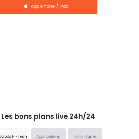
App iPhone / iPad
Les bons plans live 24h/24
oduits Hi-Tech
Applications
Films iTunes