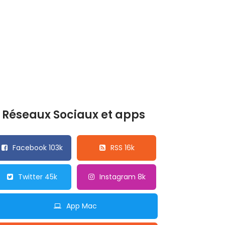
Réseaux Sociaux et apps
Facebook 103k
RSS 16k
Twitter 45k
Instagram 8k
App Mac