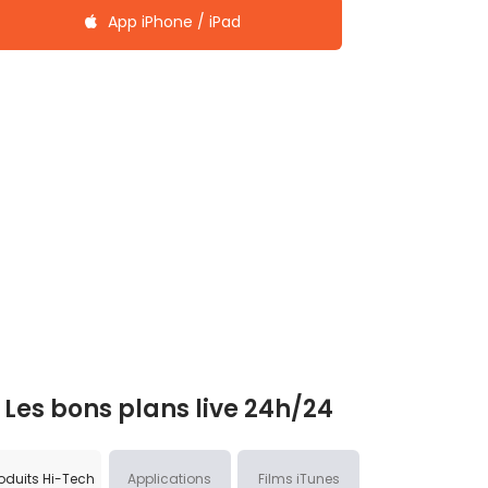
App iPhone / iPad
Les bons plans live 24h/24
oduits Hi-Tech
Applications
Films iTunes