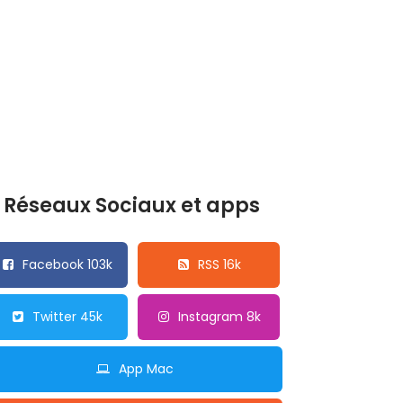
Réseaux Sociaux et apps
Facebook 103k
RSS 16k
Twitter 45k
Instagram 8k
App Mac