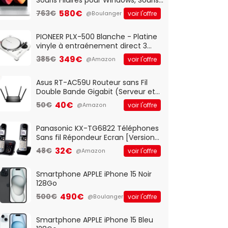
Optique Filaire, Connexion USB Plug
580€
763€
voir l'offre
@Boulanger
And Play, Confortable, Taille
Standard, PC/Portable, Clavier
QWERTY UK - Noir
PIONEER PLX-500 Blanche - Platine
vinyle à entraénement direct 3
vitesses (33-45-78 trs/min) avec
349€
385€
voir l'offre
@Amazon
pre-ampli intégré et port USB
Asus RT-AC59U Routeur sans Fil
Double Bande Gigabit (Serveur et
Client VPN, Triple Vlan, Mode Point
40€
50€
voir l'offre
@Amazon
d'accès et Bridge, contrôle
Parental, Qos)
Panasonic KX-TG6822 Téléphones
Sans fil Répondeur Ecran [Version
Française]
32€
48€
voir l'offre
@Amazon
Smartphone APPLE iPhone 15 Noir
128Go
490€
500€
voir l'offre
@Boulanger
Smartphone APPLE iPhone 15 Bleu