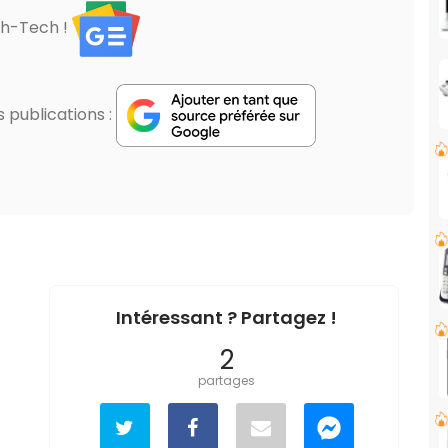
gh-Tech !
publications :
Intéressant ? Partagez !
2
partages