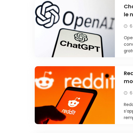
Cha
le
6
Open
conv
grat
Red
mo
6
Redd
s’ap
remp