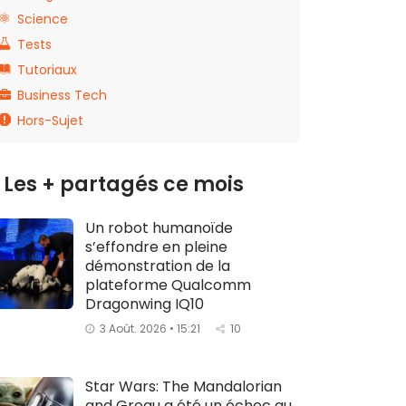
Science
Tests
Tutoriaux
Business Tech
Hors-Sujet
Les + partagés ce mois
Un robot humanoïde
s’effondre en pleine
démonstration de la
plateforme Qualcomm
Dragonwing IQ10
3 Août. 2026 • 15:21
10
Star Wars: The Mandalorian
and Grogu a été un échec au