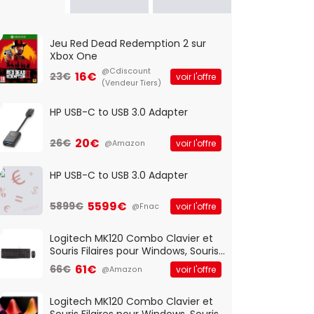
Jeu Red Dead Redemption 2 sur
Xbox One
@Cdiscount
16€
23€
voir l'offre
(Vendeur Tiers)
HP USB-C to USB 3.0 Adapter
20€
26€
voir l'offre
@Amazon
HP USB-C to USB 3.0 Adapter
5599€
5899€
voir l'offre
@Fnac
Logitech MK120 Combo Clavier et
Souris Filaires pour Windows, Souris
Optique Filaire, Connexion USB Plug
61€
66€
voir l'offre
@Amazon
And Play, Confortable, Taille
Standard, PC/Portable, Clavier
QWERTY UK - Noir
Logitech MK120 Combo Clavier et
Souris Filaires pour Windows, Souris