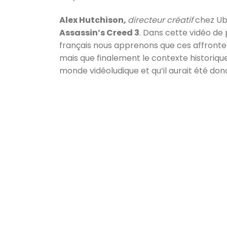
Alex Hutchison
,
directeur créatif
chez Ubi
Assassin’s Creed 3
. Dans cette vidéo de
français nous apprenons que ces affrontem
mais que finalement le contexte historique 
monde vidéoludique et qu’il aurait été don