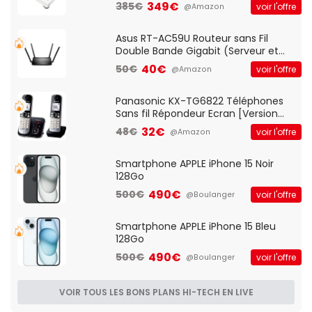
vitesses (33-45-78 trs/min) avec
349€
385€
voir l'offre
@Amazon
pre-ampli intégré et port USB
Asus RT-AC59U Routeur sans Fil
Double Bande Gigabit (Serveur et
Client VPN, Triple Vlan, Mode Point
40€
50€
voir l'offre
@Amazon
d'accès et Bridge, contrôle Parental,
Qos)
Panasonic KX-TG6822 Téléphones
Sans fil Répondeur Ecran [Version
Française]
32€
48€
voir l'offre
@Amazon
Smartphone APPLE iPhone 15 Noir
128Go
490€
500€
voir l'offre
@Boulanger
Smartphone APPLE iPhone 15 Bleu
128Go
490€
500€
voir l'offre
@Boulanger
VOIR TOUS LES BONS PLANS HI-TECH EN LIVE