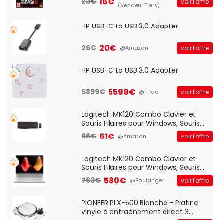
16€
23€
voir l'offre
(Vendeur Tiers)
HP USB-C to USB 3.0 Adapter
20€
26€
voir l'offre
@Amazon
HP USB-C to USB 3.0 Adapter
5599€
5899€
voir l'offre
@Fnac
Logitech MK120 Combo Clavier et
Souris Filaires pour Windows, Souris
Optique Filaire, Connexion USB Plug
61€
66€
voir l'offre
@Amazon
And Play, Confortable, Taille
Standard, PC/Portable, Clavier
QWERTY UK - Noir
Logitech MK120 Combo Clavier et
Souris Filaires pour Windows, Souris
Optique Filaire, Connexion USB Plug
580€
763€
voir l'offre
@Boulanger
And Play, Confortable, Taille
Standard, PC/Portable, Clavier
QWERTY UK - Noir
PIONEER PLX-500 Blanche - Platine
vinyle à entraénement direct 3