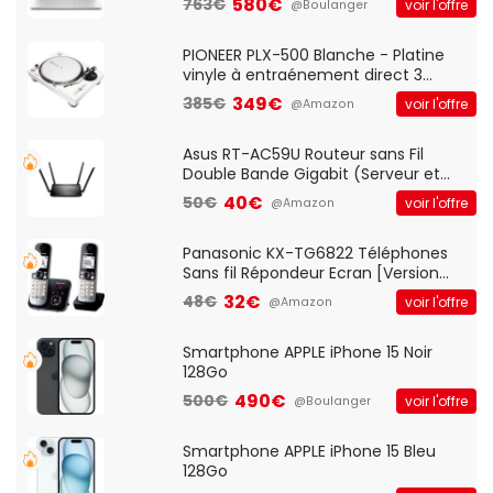
580€
763€
voir l'offre
@Boulanger
And Play, Confortable, Taille
Standard, PC/Portable, Clavier
QWERTY UK - Noir
PIONEER PLX-500 Blanche - Platine
vinyle à entraénement direct 3
vitesses (33-45-78 trs/min) avec
349€
385€
voir l'offre
@Amazon
pre-ampli intégré et port USB
Asus RT-AC59U Routeur sans Fil
Double Bande Gigabit (Serveur et
Client VPN, Triple Vlan, Mode Point
40€
50€
voir l'offre
@Amazon
d'accès et Bridge, contrôle Parental,
Qos)
Panasonic KX-TG6822 Téléphones
Sans fil Répondeur Ecran [Version
Française]
32€
48€
voir l'offre
@Amazon
Smartphone APPLE iPhone 15 Noir
128Go
490€
500€
voir l'offre
@Boulanger
Smartphone APPLE iPhone 15 Bleu
128Go