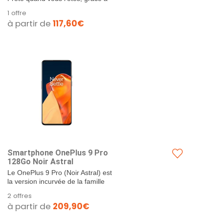
IP68 - Midnight Black
Warp Charge - Une charge
1 offre
complète offre jusqu'à une
à partir de
117,60€
autonomie de 14 jours. 20...
Smartphone OnePlus 9 Pro
128Go Noir Astral
Le OnePlus 9 Pro (Noir Astral) est
la version incurvée de la famille
OnePlus 9 : il est donc équipé
2 offres
sensiblement des...
à partir de
209,90€