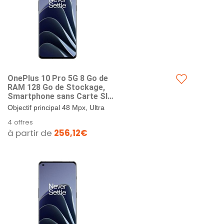
OnePlus 10 Pro 5G 8 Go de
RAM 128 Go de Stockage,
Smartphone sans Carte SIM
avec Appareil Photo
Objectif principal 48 Mpx, Ultra
Hasselblad de 2e génération
grand angle 50 Mpx, Téléobjectif
4 offres
pour Mobile - Garanti 2 Ans -
8Mpx - Solution OnePlus Billion
à partir de
256,12€
Volcanic Black
Color développée...