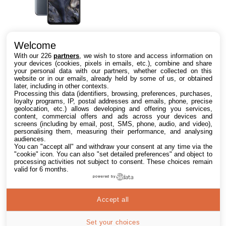
Welcome
OnePlus Nord 16,4 cm (6.44")
With our 226
partners
, we wish to store and access information on
8 Go 128 Go Double SIM 5G
your devices (cookies, pixels in emails, etc.), combine and share
USB Type-C Noir Oxygen OS
your personal data with our partners, whether collected on this
4115 mAh Nord, 16,4 cm
Une fois que vous avez connu
website or in our emails, already held by some of us, or obtained
(6.44"), 8 Go, 128 Go, 48 MP,
later, including in other contexts.
l'affichage sur l'écran AMOLED
2 offres
Oxygen OS, Noir
Processing this data (identifiers, browsing, preferences, purchases,
6,44" avec une fréquence de
à partir de
121,04€
loyalty programs, IP, postal addresses and emails, phone, precise
rafraîchissement de 90 Hz,...
geolocation, etc.) allows developing and offering you services,
content, commercial offers and ads across your devices and
screens (including by email, post, SMS, phone, audio, and video),
personalising them, measuring their performance, and analysing
audiences.
You can "accept all" and withdraw your consent at any time via the
"cookie" icon
. You can also "set detailed preferences" and object to
processing activities not subject to consent. These choices remain
valid for 6 months.
powered by
Accept all
Set your choices