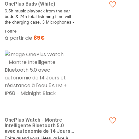
OnePlus Buds (White)
6.5h music playback from the ear
buds & 24h total listening time with
the charging case. 3 Microphones -
to help cancel...
1 offre
à partir de
89€
OnePlus Watch - Montre
Intelligente Bluetooth 5.0
avec autonomie de 14 Jours
et résistance à l'eau 5ATM +
Prête quand vous l'êtes, grâce à