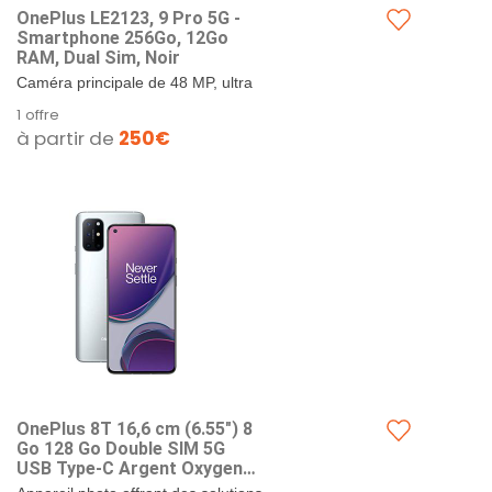
OnePlus LE2123, 9 Pro 5G -
Smartphone 256Go, 12Go
RAM, Dual Sim, Noir
Caméra principale de 48 MP, ultra
grand angle et monochrome de 50
1 offre
MP - La caméra Hasselblad
à partir de
250€
exclusive pour smartphones...
OnePlus 8T 16,6 cm (6.55") 8
Go 128 Go Double SIM 5G
USB Type-C Argent Oxygen
OS 4500 mAh 8T, 16,6 cm