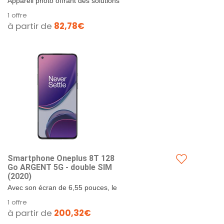
Appareil photo offrant des solutions
(6.55"), 8 Go, 128 Go, 48 MP,
innovantes pour la photographie
1 offre
Oxygen OS, Argent
mobile. Conçu pour la
à partir de
82,78€
performance. Charge...
Smartphone Oneplus 8T 128
Go ARGENT 5G - double SIM
(2020)
Avec son écran de 6,55 pouces, le
OnePlus 8T est équipé d'un SoC
1 offre
Qualcomm Snapdragon 865 couplé
à partir de
200,32€
à 8 ou 12 Go de...