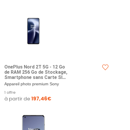
OnePlus Nord 2T 5G - 12 Go
de RAM 256 Go de Stockage,
Smartphone sans Carte SIM
avec Triple caméra IA 50MP
Appareil photo premium Sony
et Charge Rapide
IMX766 de 50 MP + OIS, 120°
1 offre
SUPERVOOC 80 W - Garantie
Ultra grand angle 8 Mpx et Mono 2
à partir de
197,46€
2 Ans - Grey Shadow
Mpx - capte 56 % de lumière...