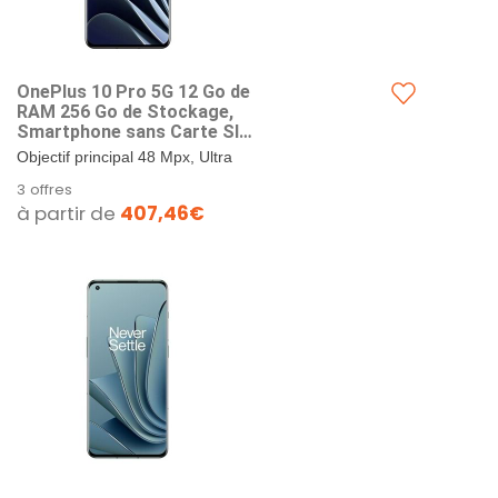
OnePlus 10 Pro 5G 12 Go de
RAM 256 Go de Stockage,
Smartphone sans Carte SIM
avec Appareil Photo
Objectif principal 48 Mpx, Ultra
Hasselblad de 2e génération
grand angle 50 Mpx, Téléobjectif
3 offres
pour Mobile - Garanti 2 Ans -
8Mpx - Solution OnePlus Billion
à partir de
407,46€
Volcanic Black
Color développée...