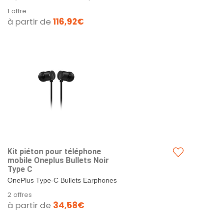
IA 64MP et Charge Rapide
principal 64 Mpx, Ultra grand angle
1 offre
65W - Garantie 2 Ans - Gray
8 Mpx et Macro 2 Mpx, combinés
à partir de
116,92€
Mirror
avec une ouverture...
Kit piéton pour téléphone
mobile Oneplus Bullets Noir
Type C
OnePlus Type-C Bullets Earphones
(Black). \. \.
2 offres
à partir de
34,58€