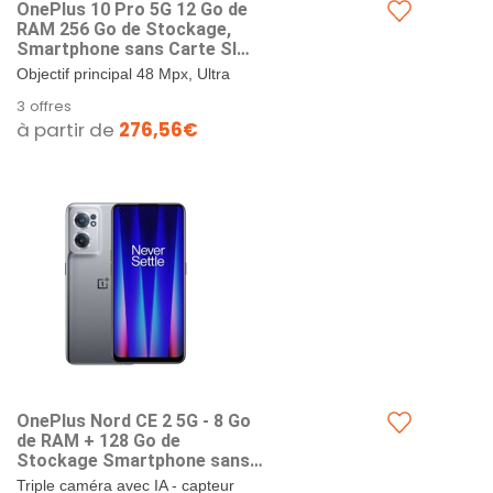
OnePlus 10 Pro 5G 12 Go de
RAM 256 Go de Stockage,
Smartphone sans Carte SIM
avec Appareil Photo
Objectif principal 48 Mpx, Ultra
Hasselblad de 2e génération
grand angle 50 Mpx, Téléobjectif
3 offres
pour Mobile - Garanti 2 Ans -
8Mpx - Solution OnePlus Billion
à partir de
276,56€
Emerald Forest
Color développée...
OnePlus Nord CE 2 5G - 8 Go
de RAM + 128 Go de
Stockage Smartphone sans
Carte SIM avec Triple caméra
Triple caméra avec IA - capteur