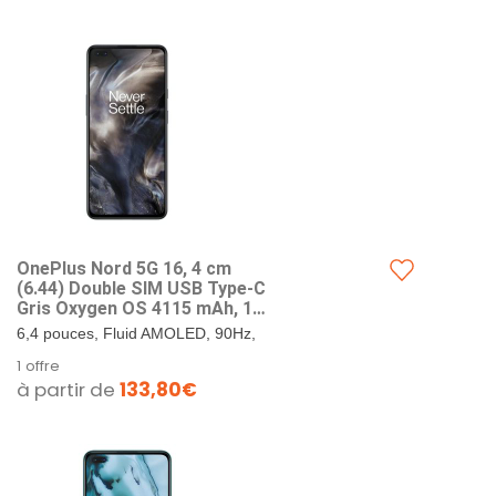
OnePlus Nord 5G 16, 4 cm
(6.44) Double SIM USB Type-C
Gris Oxygen OS 4115 mAh, 12
Go 256 Go, Gris Onyx
6,4 pouces, Fluid AMOLED, 90Hz,
HDR10+, 1080 x 2400 pixels,
1 offre
Corning Gorilla Glass 5. Android
à partir de
133,80€
10, OxygenOS 10.5.9,...