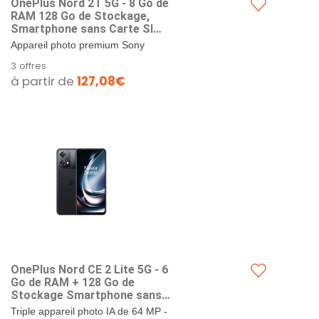
OnePlus Nord 2T 5G - 8 Go de
RAM 128 Go de Stockage,
Smartphone sans Carte SIM
avec Triple caméra IA 50MP
Appareil photo premium Sony
et Charge Rapide
IMX766 de 50 MP + OIS, 120°
3 offres
SUPERVOOC 80 W - Garantie
Ultra grand angle 8 Mpx et Mono 2
à partir de
127,08€
2 Ans - Grey Shadow
Mpx - capte 56 % de lumière...
OnePlus Nord CE 2 Lite 5G - 6
Go de RAM + 128 Go de
Stockage Smartphone sans
Carte SIM avec Triple caméra
Triple appareil photo IA de 64 MP -