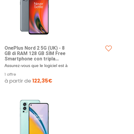
OnePlus Nord 2 5G (UK) - 8
GB di RAM 128 GB SIM Free
Smartphone con tripla
fotocamera e carica ordito
Assurez-vous que le logiciel est à
65 W - 2 anni di garanzia -
jour, sinon cela peut entraîner des
1 offre
Grey Sierra
problèmes de performances..
à partir de
122,35€