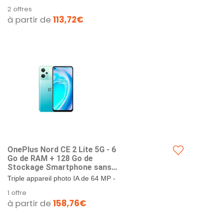
IA 64MP et Batterie 5000
sensor principal de 64 MP, Macro 4
2 offres
mAh - Garantie 2 Ans -Black
Mpx et Appareil photo 2 MP avec
à partir de
113,72€
Dusk
assistance au...
OnePlus Nord CE 2 Lite 5G - 6
Go de RAM + 128 Go de
Stockage Smartphone sans
Carte SIM avec Triple caméra
Triple appareil photo IA de 64 MP -
IA 64MP et Batterie 5000
sensor principal de 64 MP, Macro 4
1 offre
mAh - Garantie 2 Ans -Blue
Mpx et Appareil photo 2 MP avec
à partir de
158,76€
Tide
assistance au...