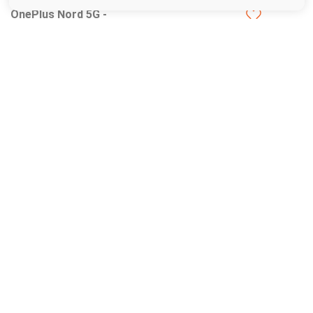
OnePlus Nord 5G -
Smartphone 256GB, 12GB
RAM, Dual Sim, Bleu
1 offre
à partir de
117,57€
OnePlus 8 Pro - Smartphone
Portable Débloquée 5G
(Ecran : 6,78" - 256 Go/12 Go