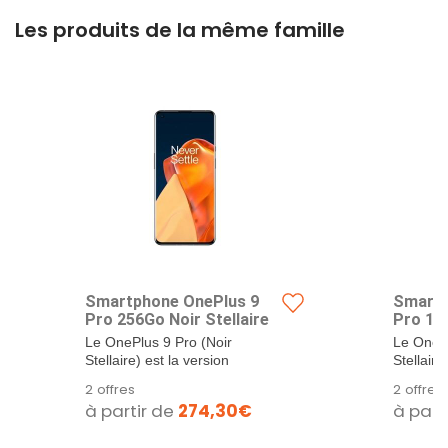
Les produits de la même famille
Smartphone OnePlus 9
Smartp
Pro 256Go Noir Stellaire
Pro 128
Le OnePlus 9 Pro (Noir
Le OnePl
Stellaire) est la version
Stellaire
incurvée de la...
incurvée 
2 offres
2 offres
à partir de
274,30€
à part