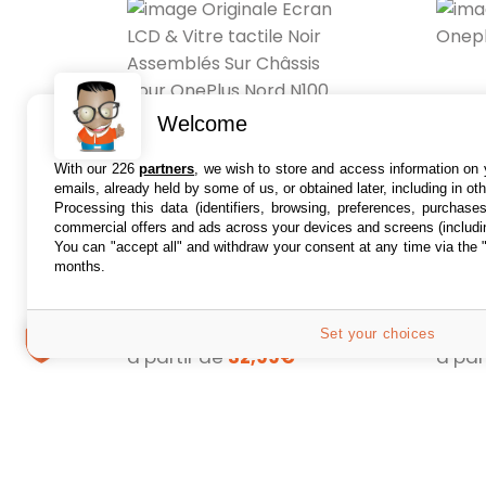
Welcome
With our 226
partners
, we wish to store and access information on y
emails, already held by some of us, or obtained later, including in ot
Processing this data (identifiers, browsing, preferences, purchase
commercial offers and ads across your devices and screens (includi
Originale Ecran LCD &
Batte
You can "accept all" and withdraw your consent at any time via the 
Vitre tactile Noir
N10 5
months.
Assemblés Sur
Batteri
Châssis Pour OnePlus
Originale Ecran LCD &
Oneplu
Nord N100
Vitre tactile Noir Assemblés
Nord N
1 offre
1 offre
Set your choices
Sur Châssis Pour OnePlus
à partir de
32,99€
à par
Nord N100