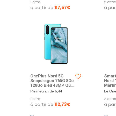
1 offre
2 offre
camér
Ultra g
à partir de
117,57€
à par
Charg
Macro 
Garant
avec un
Mirro
OnePlus Nord 5G
Smart
Snapdragon 765G 8Go
Nord 
128Go Bleu 48MP Quad
Marbr
Camera 90Hz Écran
Plein écran de 6,44
Le One
AMOLED EU Global
pouces---19: 9 Pantalla
smartp
1 offre
2 offre
Version AC2003
AMOLED 90Hz ---
gamme 
à partir de
112,73€
à par
Snapdragon 765G con...
2020. Il