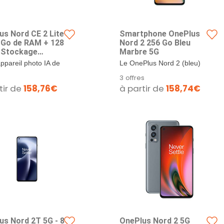
us Nord CE 2 Lite
Smartphone OnePlus
6 Go de RAM + 128
Nord 2 256 Go Bleu
 Stockage
Marbre 5G
phone sans
appareil photo IA de
Le OnePlus Nord 2 (bleu)
 SIM avec Triple
 sensor principal de
annoncé en juillet 2021 est
3 offres
a IA 64MP et
 Macro 4 Mpx et
le successeur du OnePlus
tir de
158,76€
à partir de
158,74€
rie 5000 mAh -
il photo 2 MP avec
Nord. Il est équipé d'un
ie 2 Ans -Blue
nce au...
SoC Mediatek...
us Nord 2T 5G - 8
OnePlus Nord 2 5G