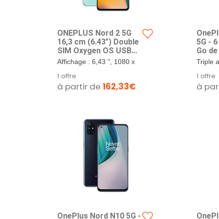
ONEPLUS Nord 2 5G
OnePl
16,3 cm (6.43") Double
5G - 
SIM Oxygen OS USB
Go de
Type-C 12 Go 256 Go
Smart
Affichage : 6,43 ", 1080 x
Triple 
4500 mAh Bleu
Carte
2400 pixels. Processeur :
64 MP -
1 offre
1 offre
camér
Mediatek Dimensity 1200
64 MP,
à partir de
162,33€
à par
Batte
3GHz. Caméra : Triple,
Appare
Garant
50MP + 8MP + 2MP....
assista
Tide
OnePlus Nord N10 5G -
OnePl