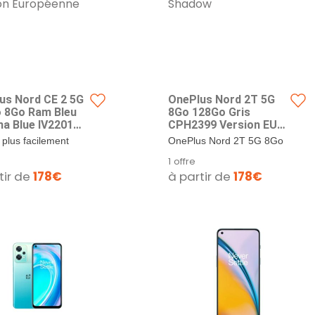
us Nord CE 2 5G
OnePlus Nord 2T 5G
 8Go Ram Bleu
8Go 128Go Gris
a Blue IV2201
CPH2399 Version EU
on Européenne
Gray Shadow
 plus facilement
OnePlus Nord 2T 5G 8Go
ble OnePlus Nord
128Go Gris CPH2399
1 offre
5G 128Go 8Go Ram
Version EU Gray Shadow
tir de
178€
à partir de
178€
ahama Blue IV2201
80W SUPERVOOC
n Européenne