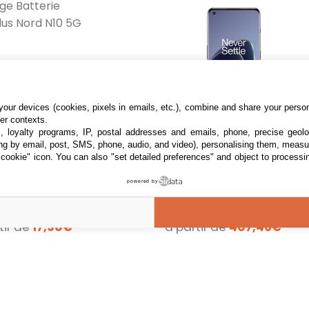
our devices (cookies, pixels in emails, etc.), combine and share your persona
her contexts.
s, loyalty programs, IP, postal addresses and emails, phone, precise geolo
ng by email, post, SMS, phone, audio, and video), personalising them, measu
rie Oneplus Nord
OnePlus 10 Pro 5G 12
"cookie" icon
. You can also "set detailed preferences" and object to processin
G
Go de RAM 256 Go de
Stockage,
e D ' Origine
powered by
Smartphone sans
s Pour le Oneplus
Objectif principal 48 Mpx,
Carte SIM avec
10 5G BLP 815
Ultra grand angle 50 Mpx,
3 offres
Appareil Photo
Téléobjectif 8Mpx -
tir de
17,90€
à partir de
407,46€
Hasselblad de 2e
Solution OnePlus Billion...
génération pour
Mobile - Garanti 2 Ans
- Volcanic Black