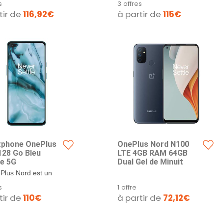
s
3 offres
a IA 64MP et
rand angle 8 Mpx et
de RAM, double SIM, encre
tir de
116,92€
à partir de
115€
e Rapide 65W -
2 Mpx, combinés
charbon.
ie 2 Ans - Gray
e ouverture...
r
phone OnePlus
OnePlus Nord N100
128 Go Bleu
LTE 4GB RAM 64GB
e 5G
Dual Gel de Minuit
Plus Nord est un
hone de milieu de
s
1 offre
annoncé en juillet
tir de
110€
à partir de
72,12€
 tente d'offrir un...