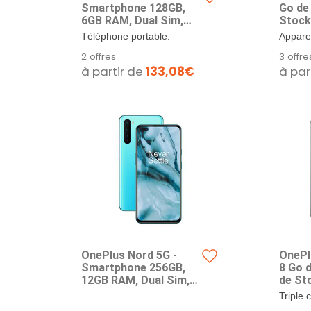
Smartphone 128GB,
Go de
6GB RAM, Dual Sim,
Stock
Midnight Ice
Smart
Téléphone portable.
Appare
Carte
Sony I
2 offres
3 offre
camér
OIS, 12
à partir de
133,08€
à par
Charg
angle 
SUPER
Mpx - 
Garant
lumière
Shad
OnePlus Nord 5G -
OnePl
Smartphone 256GB,
8 Go 
12GB RAM, Dual Sim,
de St
Bleu
Smart
Triple 
Carte
capteur