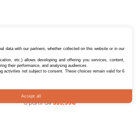
l data with our partners, whether collected on this website or in our
cation, etc.) allows developing and offering you services, content,
ring their performance, and analysing audiences.
Oneplus 10 pro 12 Go
g activities not subject to consent. These choices remain valid for 6
256 Go Noir
Oneplus 10 pro 12 Go 256
Go Noir
2 offres
Accept all
à partir de
339,99€