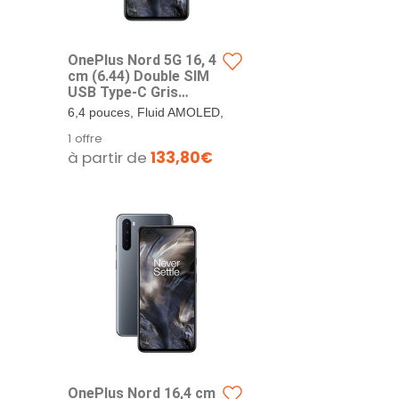
OnePlus Nord 5G 16, 4
cm (6.44) Double SIM
USB Type-C Gris
Oxygen OS 4115 mAh,
6,4 pouces, Fluid AMOLED,
12 Go 256 Go, Gris
90Hz, HDR10+, 1080 x
1 offre
Onyx
2400 pixels, Corning Gorilla
à partir de
133,80€
Glass 5. Android 10,
OxygenOS 10.5.9,...
OnePlus Nord 16,4 cm