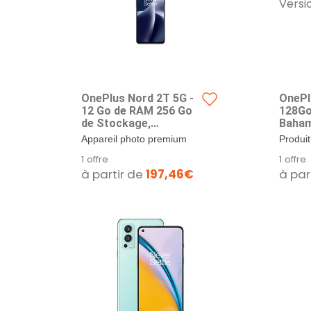
OnePlus Nord 2T 5G -
OnePl
12 Go de RAM 256 Go
128Go
de Stockage,
Baham
Smartphone sans
Versi
Appareil photo premium
Produit
Carte SIM avec Triple
Sony IMX766 de 50 MP +
répara
1 offre
1 offre
caméra IA 50MP et
OIS, 120° Ultra grand
CE 2 
à partir de
197,46€
à par
Charge Rapide
angle 8 Mpx et Mono 2
Bleu B
SUPERVOOC 80 W -
Mpx - capte 56 % de
Versio
Garantie 2 Ans - Grey
lumière...
Shadow