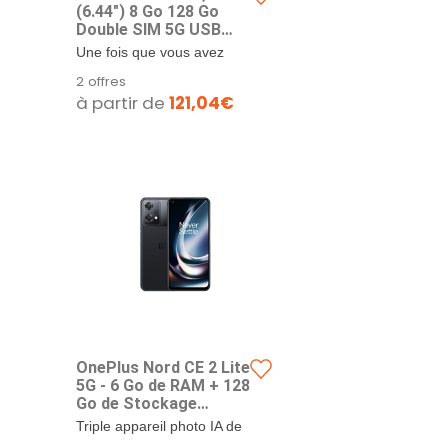
(6.44") 8 Go 128 Go
Double SIM 5G USB
Type-C Noir Oxygen
Une fois que vous avez
OS 4115 mAh Nord,
connu l'affichage sur
2 offres
16,4 cm (6.44"), 8 Go,
l'écran AMOLED 6,44" avec
à partir de
121,04€
128 Go, 48 MP, Oxygen
une fréquence de
OS, Noir
rafraîchissement de 90
Hz,...
OnePlus Nord CE 2 Lite
5G - 6 Go de RAM + 128
Go de Stockage
Smartphone sans
Triple appareil photo IA de
Carte SIM avec Triple
64 MP - sensor principal de