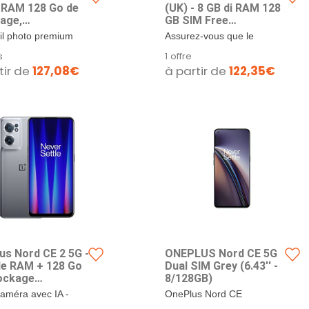
 RAM 128 Go de
(UK) - 8 GB di RAM 128
age,
GB SIM Free
phone sans
Smartphone con tripla
il photo premium
Assurez-vous que le
 SIM avec Triple
fotocamera e carica
MX766 de 50 MP +
logiciel est à jour, sinon
s
1 offre
a IA 50MP et
ordito 65 W - 2 anni di
0° Ultra grand
cela peut entraîner des
tir de
127,08€
à partir de
122,35€
e Rapide
garanzia - Grey Sierra
8 Mpx et Mono 2
problèmes de
VOOC 80 W -
capte 56 % de
performances..
ie 2 Ans - Grey
...
ow
us Nord CE 2 5G -
ONEPLUS Nord CE 5G
de RAM + 128 Go
Dual SIM Grey (6.43'' -
ockage
8/128GB)
phone sans
caméra avec IA -
OnePlus Nord CE
 SIM avec Triple
 principal 64 Mpx,
Smartphone 128 Go, 8 Go