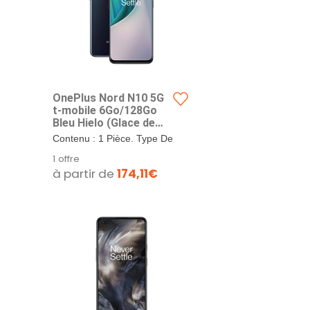
OnePlus Nord N10 5G
t-mobile 6Go/128Go
Bleu Hielo (Glace de
Minuit) Dual SIM
Contenu : 1 Pièce. Type De
Produit : Téléphone
1 offre
Cellulaire. Oneplus Nord
à partir de
174,11€
N10 5G 6 Go 128 Go Bleu
Hielo Double Sim.