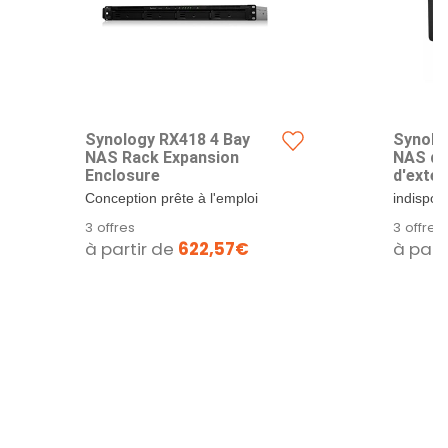
Synology RX418 4 Bay
Synolo
NAS Rack Expansion
NAS de
Enclosure
d'exte
Conception prête à l'emploi
indisponi
pour une mise à niveau
indisponi
3 offres
3 offres
transparente de...
à partir de
622,57€
à part