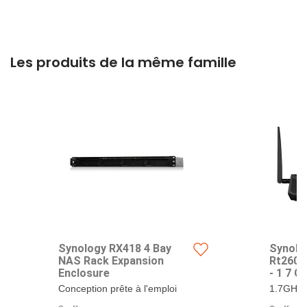
Les produits de la même famille
Synology RX418 4 Bay
Synolo
NAS Rack Expansion
Rt2600a
Enclosure
- 1 7 G
Conception prête à l'emploi
1.7GHz 
pour une mise à niveau
pour de