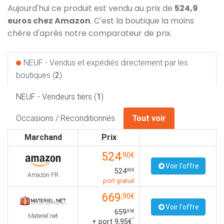
Aujourd'hui ce produit est vendu au prix de
524,9
euros chez Amazon
. C'est la boutique la moins
chère d'après notre comparateur de prix.
NEUF - Vendus et expédiés directement par les
boutiques (
2
)
NEUF - Vendeurs tiers (
1
)
Occasions / Reconditionnés
Tout voir
Marchand
Prix
524
,90€
Voir l'offre
524
,90€
Amazon FR
port gratuit
669
,90€
Voir l'offre
659
,95€
Materiel.net
*
+ port 9,95€