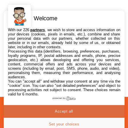
Welcome
Intéressant ? Partagez !
With our 226
partners
, we wish to store and access information on
your devices (cookies, pixels in emails, etc.), combine and share
your personal data with our partners, whether collected on this
website or in our emails, already held by some of us, or obtained
later, including in other contexts.
Processing this data (identifiers, browsing, preferences, purchases,
loyalty programs, IP, postal addresses and emails, phone, precise
geolocation, etc.) allows developing and offering you services,
content, commercial offers and ads across your devices and
screens (including by email, post, SMS, phone, audio, and video),
personalising them, measuring their performance, and analysing
audiences.
You can "accept all" and withdraw your consent at any time via the
"cookie" icon
. You can also "set detailed preferences" and object to
processing activities not subject to consent. These choices remain
valid for 6 months.
powered by
A
Confidentialité
© 2012-2026
Accept all
propos
i2CMedia
Set your choices