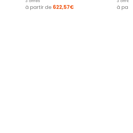
3 offres
3 offres
transparente de...
compromi
à partir de
622,57€
à part