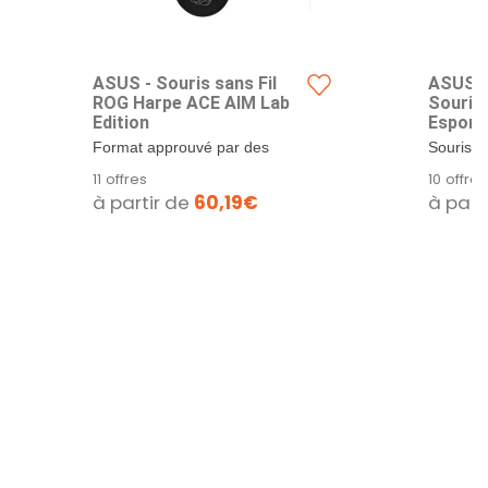
ASUS - Souris sans Fil
ASUS RO
ROG Harpe ACE AIM Lab
Souris 
Edition
Esport 
Format approuvé par des
Souris g
professionnels : Forme de la
grammes
11 offres
10 offres
souris...
ergonomi
à partir de
60,19€
à part