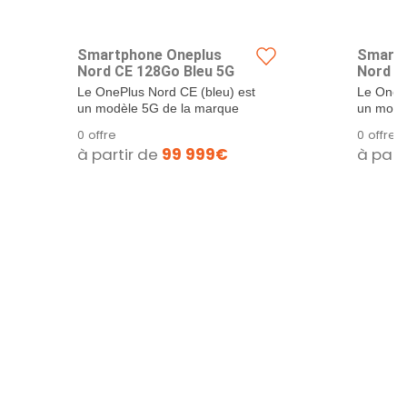
Smartphone Oneplus
Smartp
Nord CE 128Go Bleu 5G
Nord C
Le OnePlus Nord CE (bleu) est
Le OnePl
un modèle 5G de la marque
un modè
embarquant un...
embarqua
0 offre
0 offre
à partir de
99 999€
à part