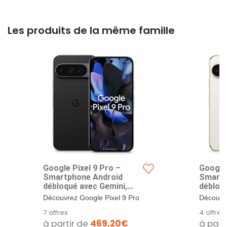
Les produits de la même famille
Google Pixel 9 Pro –
Google 
Smartphone Android
Smartp
débloqué avec Gemini,
débloq
Triple Appareil Photo
Triple 
Découvrez Google Pixel 9 Pro
Découvre
arrière, 24 Heures
arrière
et Google Pixel 9 Pro XL. Le
et Googl
7 offres
4 offres
d'autonomie et écran
d'auto
smartphone...
smartpho
à partir de
469,20€
à part
Super Actua 6,3 Pouces –
Super 