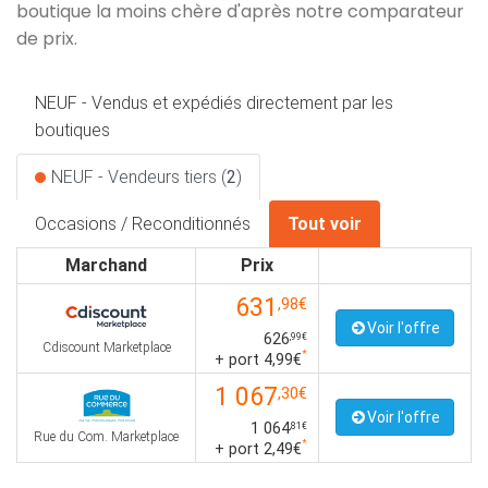
boutique la moins chère d'après notre comparateur
de prix.
NEUF - Vendus et expédiés directement par les
boutiques
NEUF - Vendeurs tiers (
2
)
Occasions / Reconditionnés
Tout voir
Marchand
Prix
631
,98€
Voir l'offre
626
,99€
Cdiscount Marketplace
*
+ port 4,99€
1 067
,30€
Voir l'offre
1 064
,81€
Rue du Com. Marketplace
*
+ port 2,49€