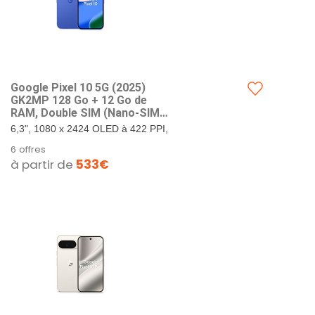
Google Pixel ​10 5G (202​5)
GK2MP 128 Go + 12 Go de
RAM, Double SIM (Nano-SIM,
eSIM), Android 1​6 débloqué
6,3", 1080 x 2424 OLED à 422 PPI,
en Usine Smartpho ne
verre Corning Gorilla Glass Victus
6 offres
(Indigo)
2. 128 Go de stockage + 12 Go de
à partir de
533€
RAM. Google...