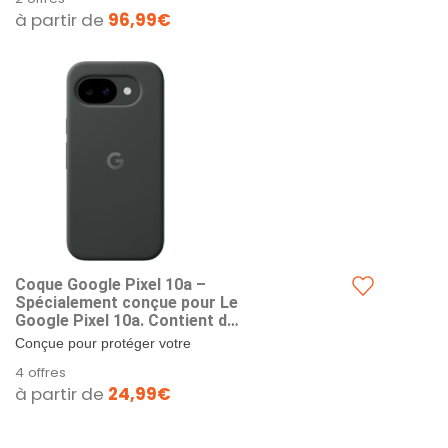
à partir de
96,99€
Coque Google Pixel 10a –
Spécialement conçue pour Le
Google Pixel 10a. Contient du
Plastique recyclé. Préserve
Conçue pour protéger votre
Les Performances de la
smartphone, elle a été testée
4 offres
Recharge. Testée Contre Les
contre les chutes pendants
à partir de
24,99€
Chutes – Noir Volcanique
plusieurs centaines d'heures.....