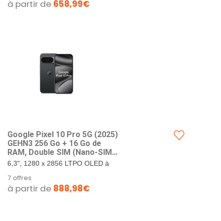
à partir de
658,99€
RAM. Google...
Google Pixel 10 Pro 5G (202​5)
GEHN3 256 Go + 16 Go de
RAM, Double SIM (Nano-SIM,
eSIM), Android 1​6
6,3", 1280 x 2856 LTPO OLED à
Smartphone débloqué en
495 PPI, verre Corning Gorilla
7 offres
Usine (Obsidienne)
Glass Victus 2. 256 Go de
à partir de
888,98€
stockage + 16 Go de RAM.
Google...