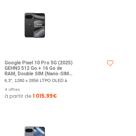
Google Pixel 10 Pro 5G (202​5)
GEHN3 512 Go + 16 Go de
RAM, Double SIM (Nano-SIM,
eSIM), Android 1​6
6,3", 1280 x 2856 LTPO OLED à
Smartphone débloqué en
495 PPI, verre Corning Gorilla
4 offres
Usine (Obsidienne)
Glass Victus 2. 512 Go de
à partir de
1 015,99€
stockage + 16 Go de RAM.
Google...