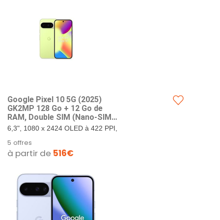
Google Pixel ​10 5G (202​5)
GK2MP 128 Go + 12 Go de
RAM, Double SIM (Nano-SIM,
eSIM), Android 1​6 débloqué
6,3", 1080 x 2424 OLED à 422 PPI,
en Usine Smartpho ne
verre Corning Gorilla Glass Victus
5 offres
(citronnelle)
2. 128 Go de stockage + 12 Go de
à partir de
516€
RAM. Google...