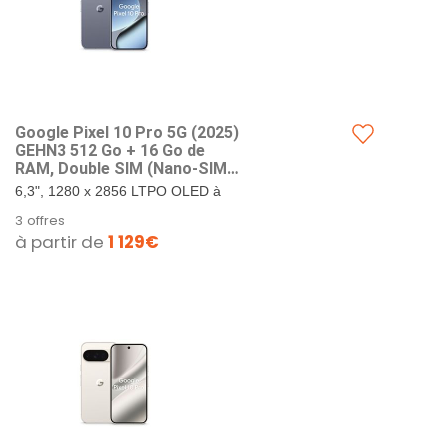
Google Pixel 10 Pro 5G (202​5)
GEHN3 512 Go + 16 Go de
RAM, Double SIM (Nano-SIM,
eSIM), Android 1​6
6,3", 1280 x 2856 LTPO OLED à
Smartphone débloqué en
495 PPI, verre Corning Gorilla
3 offres
Usine (Pierre de Lune)
Glass Victus 2. 512 Go de
à partir de
1 129€
stockage + 16 Go de RAM.
Google...