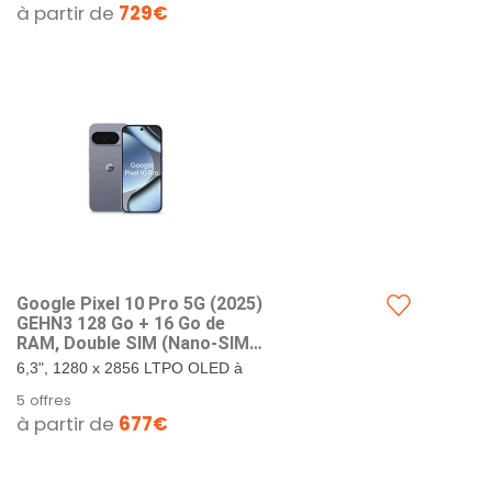
à partir de
729€
RAM. Google...
Google Pixel 10 Pro 5G (202​5)
GEHN3 128 Go + 16 Go de
RAM, Double SIM (Nano-SIM,
eSIM), Android 1​6 débloqué
6,3", 1280 x 2856 LTPO OLED à
en Usine Smartpho ne (Pierre
495 PPI, verre Corning Gorilla
5 offres
de Lune)
Glass Victus 2. 128 Go de
à partir de
677€
stockage + 16 Go de RAM.
Google...