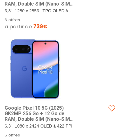
RAM, Double SIM (Nano-SIM,
eSIM), Android 1​6 débloqué
6,3", 1280 x 2856 LTPO OLED à
en Usine Smartpho ne
495 PPI, verre Corning Gorilla
6 offres
(Porcelaine)
Glass Victus 2. 128 Go de
à partir de
739€
stockage + 16 Go de RAM.
Google...
Google Pixel ​10 5G (202​5)
GK2MP 256 Go + 12 Go de
RAM, Double SIM (Nano-SIM,
eSIM), Android 1​6 débloqué
6,3", 1080 x 2424 OLED à 422 PPI,
en Usine Smartpho ne
verre Corning Gorilla Glass Victus
5 offres
(Indigo)
2. 256 Go de stockage + 12 Go de