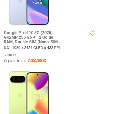
Google Pixel ​10 5G (202​5)
GK2MP 256 Go + 12 Go de
RAM, Double SIM (Nano-SIM,
eSIM), Android 1​6 débloqué
6,3", 1080 x 2424 OLED à 422 PPI,
en Usine Smartpho ne (Givre)
verre Corning Gorilla Glass Victus
5 offres
2. 256 Go de stockage + 12 Go de
à partir de
748,98€
RAM. Google...