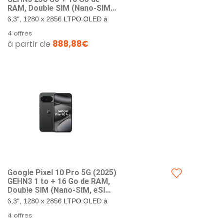
RAM, Double SIM (Nano-SIM,
eSIM), Android 1​6
6,3", 1280 x 2856 LTPO OLED à
Smartphone débloqué en
495 PPI, verre Corning Gorilla
4 offres
Usine (Jade)
Glass Victus 2. 256 Go de
à partir de
888,88€
stockage + 16 Go de RAM.
Google...
Google Pixel ​10 Pro 5G (202​5)
GEHN3 1 to + 16 Go de RAM,
Double SIM (Nano-SIM, eSIM),
Android 1​6 Smartphone
6,3", 1280 x 2856 LTPO OLED à
débloqué en Usine –
495 PPI, verre Corning Gorilla
4 offres
Obsidienne