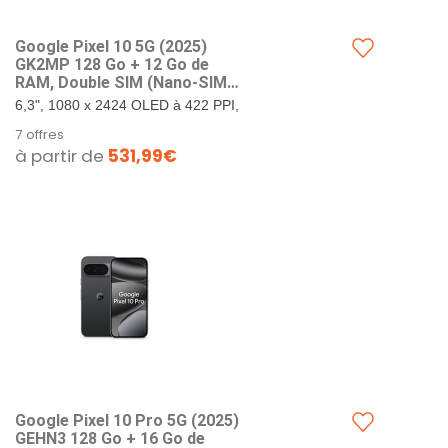
Google Pixel ​10 5G (202​5)
GK2MP 128 Go + 12 Go de
RAM, Double SIM (Nano-SIM,
eSIM), Android 1​6 débloqué
6,3", 1080 x 2424 OLED à 422 PPI,
en Usine Smartpho ne (Givre)
verre Corning Gorilla Glass Victus
7 offres
2. 128 Go de stockage + 12 Go de
à partir de
531,99€
RAM. Google...
Google Pixel 10 Pro 5G (202​5)
GEHN3 128 Go + 16 Go de