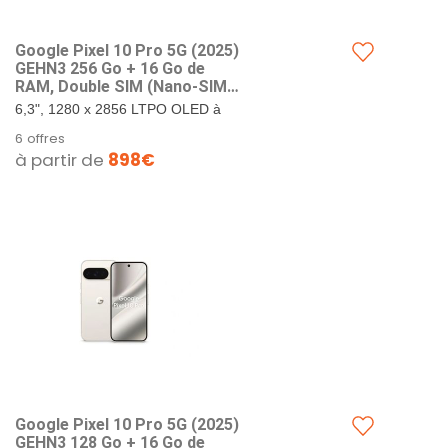
Google Pixel 10 Pro 5G (202​5)
GEHN3 256 Go + 16 Go de
RAM, Double SIM (Nano-SIM,
eSIM), Android 1​6
6,3", 1280 x 2856 LTPO OLED à
Smartphone débloqué en
495 PPI, verre Corning Gorilla
6 offres
Usine (Porcelaine)
Glass Victus 2. 256 Go de
à partir de
898€
stockage + 16 Go de RAM.
Google...
Google Pixel 10 Pro 5G (202​5)
GEHN3 128 Go + 16 Go de