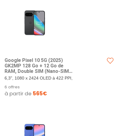
Google Pixel ​10 5G (202​5)
GK2MP 128 Go + 12 Go de
RAM, Double SIM (Nano-SIM,
eSIM), Android 1​6 débloqué
6,3", 1080 x 2424 OLED à 422 PPI,
en Usine Smartpho ne
verre Corning Gorilla Glass Victus
6 offres
(Obsidienne)
2. 128 Go de stockage + 12 Go de
à partir de
565€
RAM. Google...