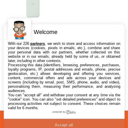
Welcome
Coque Google Pixel 10a –
With our 226
partners
, we wish to store and access information on
Spécialement conçue pour Le
your devices (cookies, pixels in emails, etc.), combine and share
Google Pixel 10a. Contient du
your personal data with our partners, whether collected on this
Plastique recyclé. Préserve
Conçue pour protéger votre
website or in our emails, already held by some of us, or obtained
Les Performances de la
later, including in other contexts.
smartphone, elle a été testée
2 offres
Recharge. Testée Contre Les
Processing this data (identifiers, browsing, preferences, purchases,
contre les chutes pendants
à partir de
23,74€
loyalty programs, IP, postal addresses and emails, phone, precise
Chutes – Brume
plusieurs centaines d'heures.....
geolocation, etc.) allows developing and offering you services,
content, commercial offers and ads across your devices and
screens (including by email, post, SMS, phone, audio, and video),
personalising them, measuring their performance, and analysing
audiences.
You can "accept all" and withdraw your consent at any time via the
"cookie" icon
. You can also "set detailed preferences" and object to
processing activities not subject to consent. These choices remain
valid for 6 months.
powered by
A
Confidentialité
© 2012-2026
Accept all
propos
i2CMedia