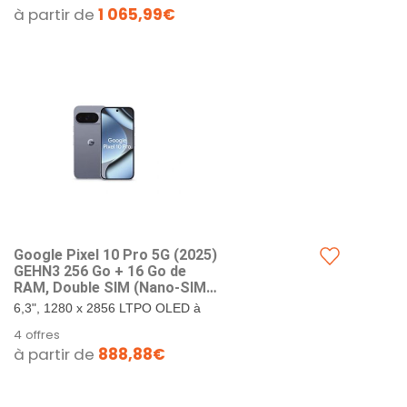
Glass Victus 2. 1 To de stockage +
à partir de
1 065,99€
16 Go de RAM. Google...
Google Pixel 10 Pro 5G (202​5)
GEHN3 256 Go + 16 Go de
RAM, Double SIM (Nano-SIM,
eSIM), Android 1​6
6,3", 1280 x 2856 LTPO OLED à
Smartphone débloqué en
495 PPI, verre Corning Gorilla
4 offres
Usine (Pierre de Lune)
Glass Victus 2. 256 Go de
à partir de
888,88€
stockage + 16 Go de RAM.
Google...