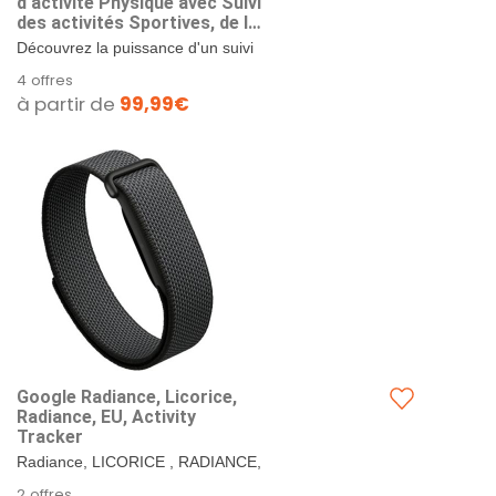
d'activité Physique avec Suivi
des activités Sportives, de la
fréquence Cardiaque et du
Découvrez la puissance d'un suivi
Sommeil – Coaching
sans effort. Avec le Google Fitbit
4 offres
personnalisé optimisé par l'IA
Air, améliorez votre bien-être de
à partir de
99,99€
– Lavande
façon...
Google Radiance, Licorice,
Radiance, EU, Activity
Tracker
Radiance, LICORICE , RADIANCE,
EU, Activity Tracker.
2 offres