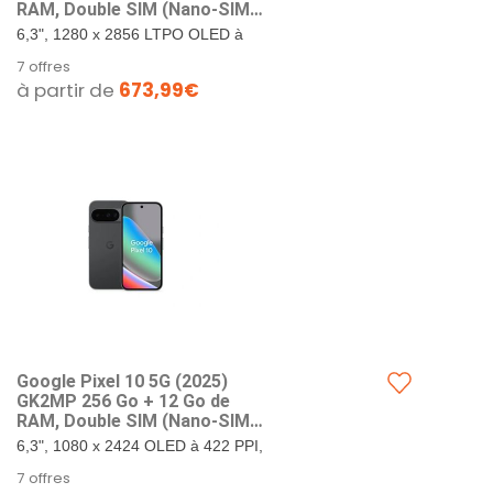
RAM, Double SIM (Nano-SIM,
eSIM), Android 1​6 débloqué
6,3", 1280 x 2856 LTPO OLED à
en Usine Smartpho ne
495 PPI, verre Corning Gorilla
7 offres
(Obsidienne)
Glass Victus 2. 128 Go de
à partir de
673,99€
stockage + 16 Go de RAM.
Google...
Google Pixel ​10 5G (202​5)
GK2MP 256 Go + 12 Go de
RAM, Double SIM (Nano-SIM,
eSIM), Android 1​6 débloqué
6,3", 1080 x 2424 OLED à 422 PPI,
en Usine Smartpho ne
verre Corning Gorilla Glass Victus
7 offres
(Obsidienne)
2. 256 Go de stockage + 12 Go de