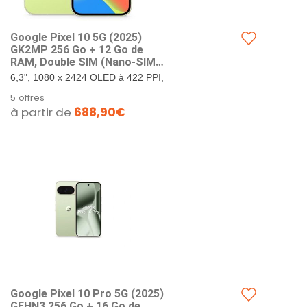
Google Pixel ​10 5G (202​5)
GK2MP 256 Go + 12 Go de
RAM, Double SIM (Nano-SIM,
eSIM), Android 1​6 débloqué
6,3", 1080 x 2424 OLED à 422 PPI,
en Usine Smartpho ne
verre Corning Gorilla Glass Victus
5 offres
(citronnelle)
2. 256 Go de stockage + 12 Go de
à partir de
688,90€
RAM. Google...
Google Pixel 10 Pro 5G (202​5)
GEHN3 256 Go + 16 Go de