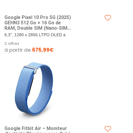
Google Pixel 10 Pro 5G (202​5)
GEHN3 512 Go + 16 Go de
RAM, Double SIM (Nano-SIM,
eSIM), Android 1​6
6,3", 1280 x 2856 LTPO OLED à
Smartphone débloqué en
495 PPI, verre Corning Gorilla
2 offres
Usine (Porcelaine)
Glass Victus 2. 512 Go de
à partir de
675,99€
stockage + 16 Go de RAM.
Google...
Google Fitbit Air – Moniteur