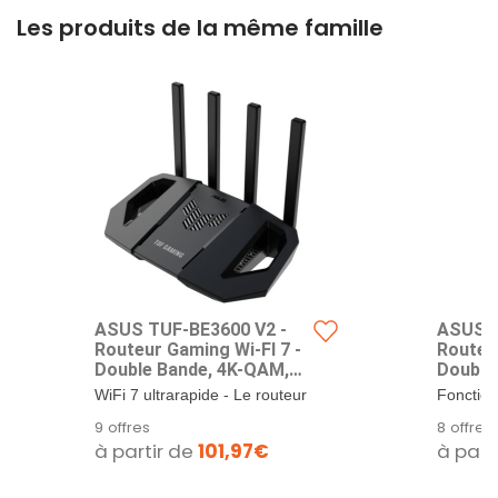
Les produits de la même famille
ASUS TUF-BE3600 V2 -
ASUS T
Routeur Gaming Wi-FI 7 -
Routeur
Double Bande, 4K-QAM,
Double
Port 2.5Gbps, Mode Jeu
Port 2
WiFi 7 ultrarapide - Le routeur
Fonctio
Mobile, Support Mesh
Mobile
WiFi 7 de nouvelle
Multi-Li
9 offres
8 offres
WiFi, Gear Accelerator,
WiFi, G
génération...
bande Wi
à partir de
101,97€
à part
Adaptive QoS, Port
Adapti
Forwarding, Mobile
Forwar
Tethering
Tether