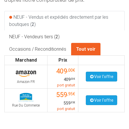
d'après notre comparateur de prix.
NEUF - Vendus et expédiés directement par les
boutiques (
2
)
NEUF - Vendeurs tiers (
2
)
Occasions / Reconditionnés
Tout voir
Marchand
Prix
409
,00€
Voir l'offre
409
,00€
Amazon FR
port gratuit
559
,95€
Voir l'offre
559
,95€
Rue Du Commerce
port gratuit