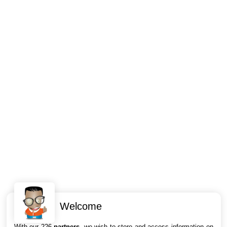
Welcome
Intéressant ? Partagez !
With our 226
partners
, we wish to store and access information on