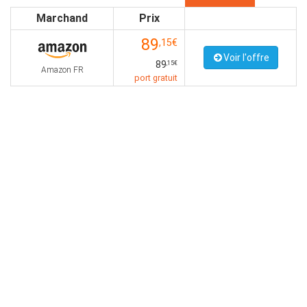
Marchand
Prix
89
,15€
Voir l'offre
89
,15€
Amazon FR
port gratuit