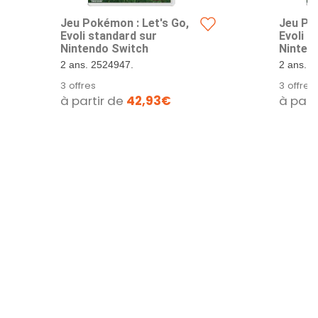
Jeu Pokémon : Let's Go,
Jeu Po
Evoli standard sur
Evoli s
Nintendo Switch
Ninten
2 ans. 2524947.
2 ans. 2
3 offres
3 offres
à partir de
42,93€
à part