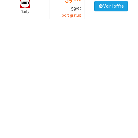
59
Voir l'offre
59
,99€
Darty
port gratuit