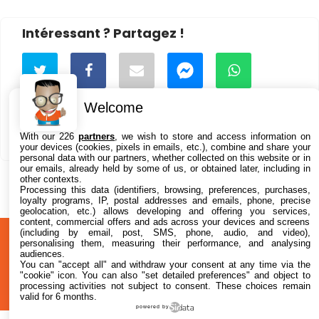
Intéressant ? Partagez !
Welcome
With our 226
partners
, we wish to store and access information on
your devices (cookies, pixels in emails, etc.), combine and share your
personal data with our partners, whether collected on this website or in
our emails, already held by some of us, or obtained later, including in
other contexts.
Processing this data (identifiers, browsing, preferences, purchases,
loyalty programs, IP, postal addresses and emails, phone, precise
geolocation, etc.) allows developing and offering you services,
content, commercial offers and ads across your devices and screens
(including by email, post, SMS, phone, audio, and video),
A
Confidentialité
© 2012-2026
personalising them, measuring their performance, and analysing
audiences.
propos
i2CMedia
You can "accept all" and withdraw your consent at any time via the
"cookie" icon
. You can also "set detailed preferences" and object to
processing activities not subject to consent. These choices remain
valid for 6 months.
powered by