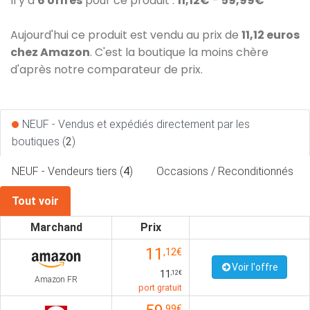
Il y a
6 offres
pour ce produit :
11,12€
-
59,99€
Aujourd'hui ce produit est vendu au prix de
11,12 euros
chez Amazon
. C'est la boutique la moins chère
d'après notre comparateur de prix.
NEUF - Vendus et expédiés directement par les
boutiques (
2
)
NEUF - Vendeurs tiers (
4
)
Occasions / Reconditionnés
Tout voir
Marchand
Prix
11
,12€
Voir l'offre
11
,12€
Amazon FR
port gratuit
,99€