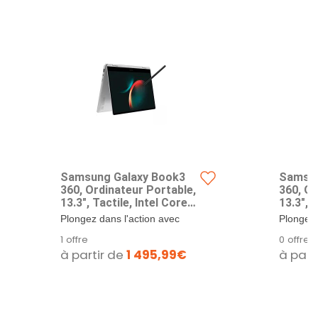
Samsung Galaxy Book3
Samsun
360, Ordinateur Portable,
360, Or
13.3", Tactile, Intel Core
13.3", 
i7, 16 Go RAM, 512 Go
Evo i5,
Plongez dans l'action avec
Plongez 
SSD, Iris Xe Graphics, Evo,
SSD, Ir
l'écran FHD Super AMOLED.
l'écran
1 offre
0 offre
Argent, Clavier AZERTY
Argent
Vivez l'action...
Vivez l'a
à partir de
1 495,99€
à part
FR
FR