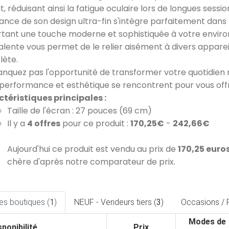
t, réduisant ainsi la fatigue oculaire lors de longues sessi
gance de son design ultra-fin s'intègre parfaitement dans 
tant une touche moderne et sophistiquée à votre environ
alente vous permet de le relier aisément à divers appare
ète.
nquez pas l'opportunité de transformer votre quotidien
 performance et esthétique se rencontrent pour vous offrir
téristiques principales :
Taille de l'écran : 27 pouces (69 cm)
Il y a
4 offres
pour ce produit :
170,25€
-
242,66€
Aujourd'hui ce produit est vendu au prix de
170,25 eur
chère d'après notre comparateur de prix.
es boutiques (
1
)
NEUF - Vendeurs tiers (
3
)
Occasions / 
Modes de
sponibilité
Prix