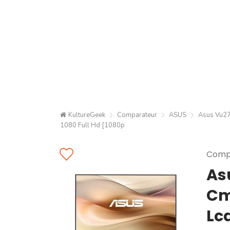
KultureGeek
Comparateur
ASUS
Asus Vu27
1080 Full Hd [1080p
Compa
As
Cm 
Lc