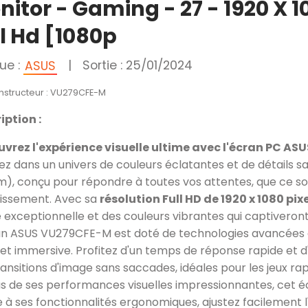
nitor - Gaming - 27 - 1920 X 1
ll Hd [1080p
ue :
|
Sortie : 25/01/2024
ASUS
onstructeur : VU279CFE-M
iption :
vrez l'expérience visuelle ultime avec l'écran PC A
ez dans un univers de couleurs éclatantes et de détails s
m), conçu pour répondre à toutes vos attentes, que ce soit
tissement. Avec sa
résolution Full HD de 1920 x 1080 pix
é exceptionnelle et des couleurs vibrantes qui captiveron
an ASUS VU279CFE-M est doté de technologies avancées qu
e et immersive. Profitez d'un temps de réponse rapide et 
ansitions d'image sans saccades, idéales pour les jeux rapi
us de ses performances visuelles impressionnantes, cet écr
 à ses fonctionnalités ergonomiques, ajustez facilement l'i