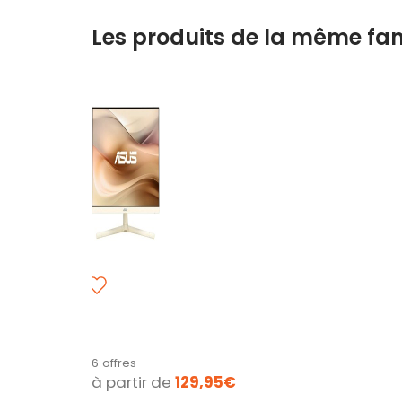
Les produits de la même fam
A
S
U
S
P
E
a
6 offres
y
n
à partir de
129,95€
e
n
C
e