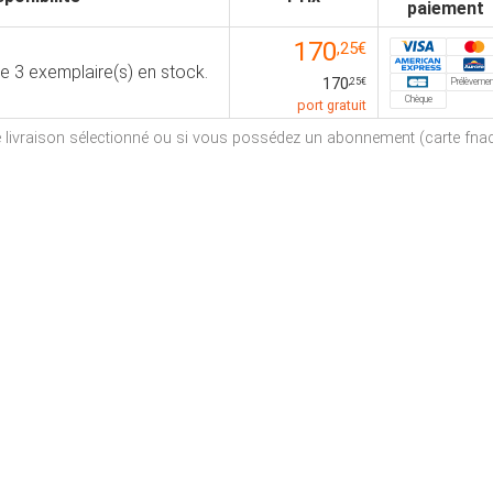
paiement
170
,25€
ue 3 exemplaire(s) en stock.
170
Prélèveme
,25€
Chèque
port gratuit
de livraison sélectionné ou si vous possédez un abonnement (carte fnac, 