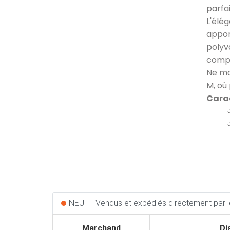
parfai
L'élé
appor
polyv
compl
Ne ma
M, où
Carac
NEUF - Vendus et expédiés directement par l
Marchand
Di