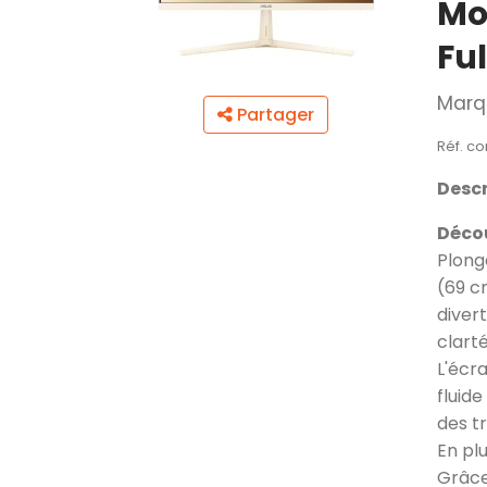
Mo
Fu
Marq
Partager
Réf. c
Descr
Décou
Plong
(69 c
diver
clart
L'écr
fluid
des tr
En pl
Grâce