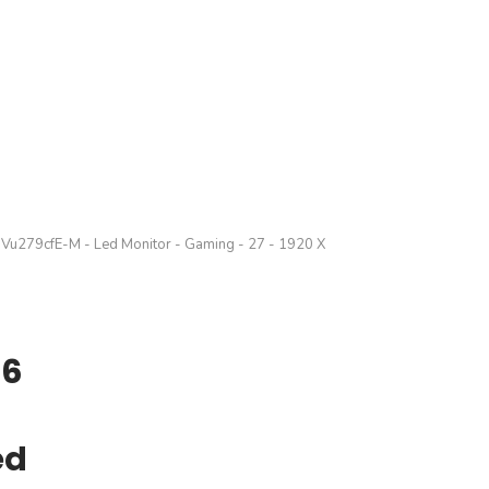
 Vu279cfE-M - Led Monitor - Gaming - 27 - 1920 X
,6
ed