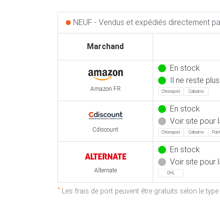
NEUF - Vendus et expédiés directement par
Marchand
En stock
Il ne reste plu
Amazon FR
Chronopost
Colissimo
En stock
Voir site pour l
Cdiscount
Chronopost
Colissimo
Point
En stock
Voir site pour l
Alternate
DHL
*
Les frais de port peuvent être gratuits selon le typ