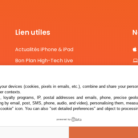
Lien utiles
N
Actualités iPhone & iPad
Bon Plan High-Tech Live
Comparateur de prix High-Tech
Contact
our devices (cookies, pixels in emails, etc.), combine and share your persona
her contexts.
s, loyalty programs, IP, postal addresses and emails, phone, precise geolo
ng by email, post, SMS, phone, audio, and video), personalising them, measu
"cookie" icon
. You can also "set detailed preferences" and object to processin
powered by
026 i2CMedia