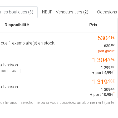
 les boutiques (
3
)
NEUF - Vendeurs tiers (
2
)
Occasions 
Disponibilité
Prix
630
,41€
s que 1 exemplaire(s) en stock.
630
,41€
port gratuit
1 304
,94€
a livraison
1 299
,95€
 Relais
GLS
*
+ port 4,99€
1 319
,98€
a livraison
1 309
,00€
*
+ port 10,98€
e de livraison sélectionné ou si vous possédez un abonnement (carte fna