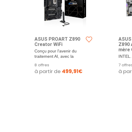
ASUS PROART Z890
ASUS
Creator WiFi
Z890 
mère 
Conçu pour l'avenir du
(DDR5
traitement AI, avec la
INTEL.
DrMOS,
puissance et la...
8 offres
7 offre
M.2, W
à partir de
499,91€
à par
Overc
Slot 
Aura 