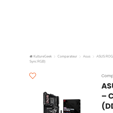
KultureGeek
Comparateur
Asus
ASUS ROG M
Sync RGB)
Compa
AS
– 
(D