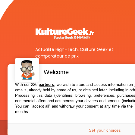
Actualité High-Tech, Culture Geek et
comparateur de prix
Welcome
With our 226
partners
, we wish to store and access information on y
emails, already held by some of us, or obtained later, including in ot
Processing this data (identifiers, browsing, preferences, purchase
commercial offers and ads across your devices and screens (includi
You can "accept all" and withdraw your consent at any time via the 
months.
Set your choices
A propos
Confidentialité
© 2012-2