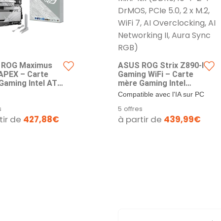
 ROG Maximus
ASUS ROG Strix Z890-I
APEX – Carte
Gaming WiFi – Carte
Gaming Intel ATX
mère Gaming Intel
, 22+1+2+2
Mini-Itx (DDR5,
Compatible avec l'IA sur PC
 PCIe 5.0, 6 x
10+1+2+1 DrMOS,
avancée : Conçue pour
s
5 offres
iFi 7, AI
PCIe 5.0, 2 x M.2, WiFi
l'avenir de...
tir de
427,88€
à partir de
439,99€
locking, PCIe
7, AI Overclocking, AI
Q-Release Slim,
Networking II, Aura
Sync RGB)
Sync RGB)