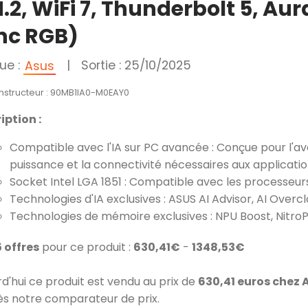
.2, WiFi 7, Thunderbolt 5, Aur
nc RGB)
ue :
|
Sortie : 25/10/2025
Asus
onstructeur : 90MB1IA0-M0EAY0
iption :
Compatible avec l'IA sur PC avancée : Conçue pour l'aven
puissance et la connectivité nécessaires aux applicatio
Socket Intel LGA 1851 : Compatible avec les processeurs 
Technologies d'IA exclusives : ASUS AI Advisor, AI Overclo
Technologies de mémoire exclusives : NPU Boost, NitroP
5 offres
pour ce produit :
630,41€
-
1348,53€
rd'hui ce produit est vendu au prix de
630,41 euros chez
ès notre comparateur de prix.