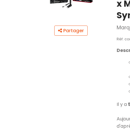
x M
Sy
Marq
Partager
Réf. c
Descr
Il y a
Aujou
d'apr