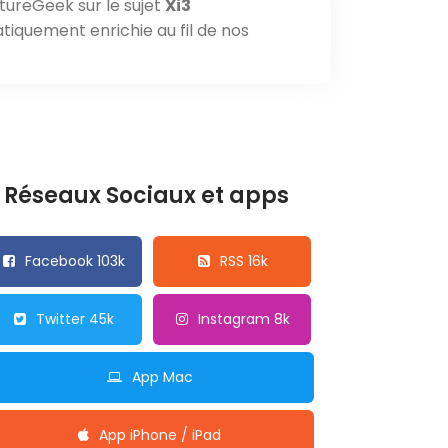
tureGeek sur le sujet
Xi3
tiquement enrichie au fil de nos
Réseaux Sociaux et apps
Facebook 103k
RSS 16k
Twitter 45k
Instagram 8k
App Mac
App iPhone / iPad