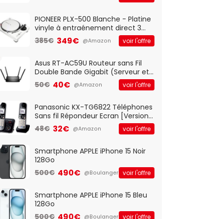
And Play, Confortable, Taille
Standard, PC/Portable, Clavier
QWERTY UK - Noir
PIONEER PLX-500 Blanche - Platine
vinyle à entraénement direct 3
vitesses (33-45-78 trs/min) avec
349€
385€
voir l'offre
@Amazon
pre-ampli intégré et port USB
Asus RT-AC59U Routeur sans Fil
Double Bande Gigabit (Serveur et
Client VPN, Triple Vlan, Mode Point
40€
50€
voir l'offre
@Amazon
d'accès et Bridge, contrôle
Parental, Qos)
Panasonic KX-TG6822 Téléphones
Sans fil Répondeur Ecran [Version
Française]
32€
48€
voir l'offre
@Amazon
Smartphone APPLE iPhone 15 Noir
128Go
490€
500€
voir l'offre
@Boulanger
Smartphone APPLE iPhone 15 Bleu
128Go
490€
500€
voir l'offre
@Boulanger