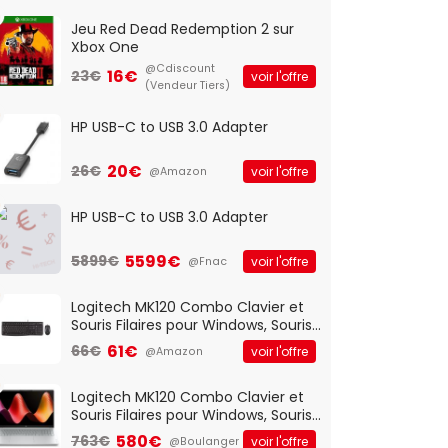
Jeu Red Dead Redemption 2 sur
Xbox One
@Cdiscount
16€
23€
voir l'offre
(Vendeur Tiers)
HP USB-C to USB 3.0 Adapter
20€
26€
voir l'offre
@Amazon
HP USB-C to USB 3.0 Adapter
5599€
5899€
voir l'offre
@Fnac
Logitech MK120 Combo Clavier et
Souris Filaires pour Windows, Souris
Optique Filaire, Connexion USB Plug
61€
66€
voir l'offre
@Amazon
And Play, Confortable, Taille
Standard, PC/Portable, Clavier
QWERTY UK - Noir
Logitech MK120 Combo Clavier et
Souris Filaires pour Windows, Souris
Optique Filaire, Connexion USB Plug
580€
763€
voir l'offre
@Boulanger