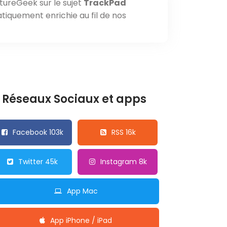
tureGeek sur le sujet
TrackPad
tiquement enrichie au fil de nos
Réseaux Sociaux et apps
Facebook 103k
RSS 16k
Twitter 45k
Instagram 8k
App Mac
App iPhone / iPad