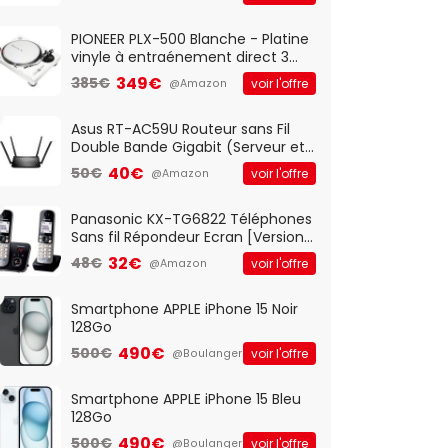
And Play, Confortable, Taille
Standard, PC/Portable, Clavier
QWERTY UK - Noir
PIONEER PLX-500 Blanche - Platine
vinyle à entraénement direct 3
vitesses (33-45-78 trs/min) avec
349€
385€
voir l'offre
@Amazon
pre-ampli intégré et port USB
Asus RT-AC59U Routeur sans Fil
Double Bande Gigabit (Serveur et
Client VPN, Triple Vlan, Mode Point
40€
50€
voir l'offre
@Amazon
d'accès et Bridge, contrôle
Parental, Qos)
Panasonic KX-TG6822 Téléphones
Sans fil Répondeur Ecran [Version
Française]
32€
48€
voir l'offre
@Amazon
Smartphone APPLE iPhone 15 Noir
128Go
490€
500€
voir l'offre
@Boulanger
Smartphone APPLE iPhone 15 Bleu
128Go
490€
500€
voir l'offre
@Boulanger