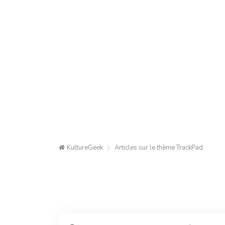
KultureGeek
Articles sur le thème
TrackPad