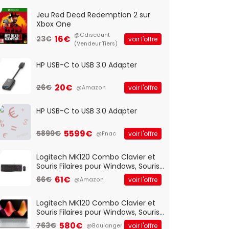
Jeu Red Dead Redemption 2 sur
Xbox One
@Cdiscount
16€
23€
voir l'offre
(Vendeur Tiers)
HP USB-C to USB 3.0 Adapter
20€
26€
voir l'offre
@Amazon
HP USB-C to USB 3.0 Adapter
5599€
5899€
voir l'offre
@Fnac
Logitech MK120 Combo Clavier et
Souris Filaires pour Windows, Souris
Optique Filaire, Connexion USB Plug
61€
66€
voir l'offre
@Amazon
And Play, Confortable, Taille
Standard, PC/Portable, Clavier
QWERTY UK - Noir
Logitech MK120 Combo Clavier et
Souris Filaires pour Windows, Souris
Optique Filaire, Connexion USB Plug
580€
763€
voir l'offre
@Boulanger