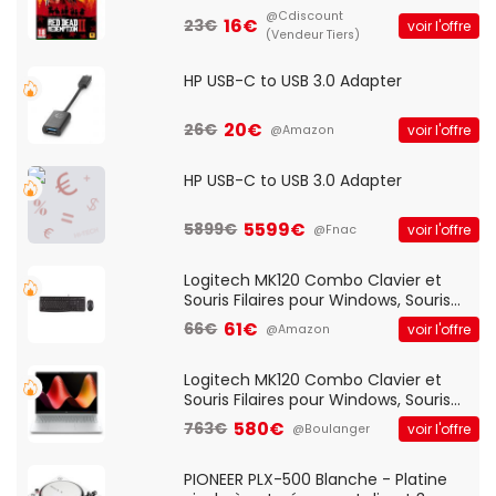
@Cdiscount
16€
23€
voir l'offre
(Vendeur Tiers)
HP USB-C to USB 3.0 Adapter
20€
26€
voir l'offre
@Amazon
HP USB-C to USB 3.0 Adapter
5599€
5899€
voir l'offre
@Fnac
Logitech MK120 Combo Clavier et
Souris Filaires pour Windows, Souris
Optique Filaire, Connexion USB Plug
61€
66€
voir l'offre
@Amazon
And Play, Confortable, Taille
Standard, PC/Portable, Clavier
QWERTY UK - Noir
Logitech MK120 Combo Clavier et
Souris Filaires pour Windows, Souris
Optique Filaire, Connexion USB Plug
580€
763€
voir l'offre
@Boulanger
And Play, Confortable, Taille
Standard, PC/Portable, Clavier
QWERTY UK - Noir
PIONEER PLX-500 Blanche - Platine