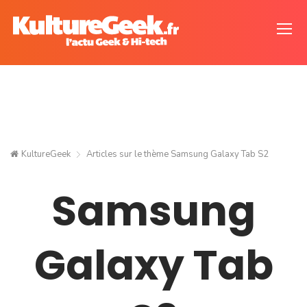
KultureGeek
Articles sur le thème
Samsung Galaxy Tab S2
Samsung
Galaxy Tab