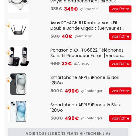
vinyle à entraénement direct 3
vitesses (33-45-78 trs/min) avec
349€
385€
voir l'offre
@Amazon
pre-ampli intégré et port USB
Asus RT-AC59U Routeur sans Fil
Double Bande Gigabit (Serveur et
Client VPN, Triple Vlan, Mode Point
40€
50€
voir l'offre
@Amazon
d'accès et Bridge, contrôle Parental,
Qos)
Panasonic KX-TG6822 Téléphones
Sans fil Répondeur Ecran [Version
Française]
32€
48€
voir l'offre
@Amazon
Smartphone APPLE iPhone 15 Noir
128Go
490€
500€
voir l'offre
@Boulanger
Smartphone APPLE iPhone 15 Bleu
128Go
490€
500€
voir l'offre
@Boulanger
VOIR TOUS LES BONS PLANS HI-TECH EN LIVE