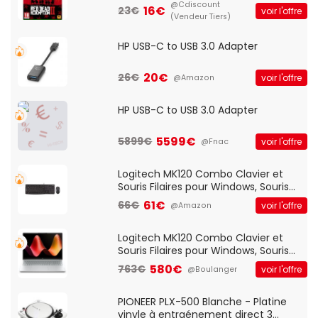
@Cdiscount
16€
23€
voir l'offre
(Vendeur Tiers)
HP USB-C to USB 3.0 Adapter
20€
26€
voir l'offre
@Amazon
HP USB-C to USB 3.0 Adapter
5599€
5899€
voir l'offre
@Fnac
Logitech MK120 Combo Clavier et
Souris Filaires pour Windows, Souris
Optique Filaire, Connexion USB Plug
61€
66€
voir l'offre
@Amazon
And Play, Confortable, Taille
Standard, PC/Portable, Clavier
QWERTY UK - Noir
Logitech MK120 Combo Clavier et
Souris Filaires pour Windows, Souris
Optique Filaire, Connexion USB Plug
580€
763€
voir l'offre
@Boulanger
And Play, Confortable, Taille
Standard, PC/Portable, Clavier
QWERTY UK - Noir
PIONEER PLX-500 Blanche - Platine
vinyle à entraénement direct 3