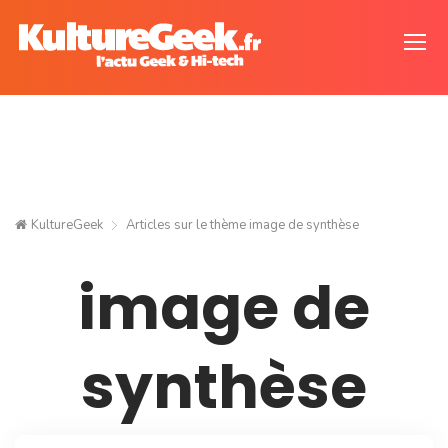
KultureGeek
Articles sur le thème
image de synthèse
image de
synthèse