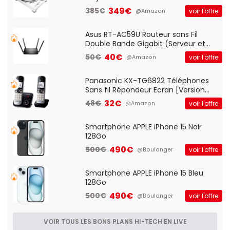
vitesses (33-45-78 trs/min) avec
349€
385€
voir l'offre
@Amazon
pre-ampli intégré et port USB
Asus RT-AC59U Routeur sans Fil
Double Bande Gigabit (Serveur et
Client VPN, Triple Vlan, Mode Point
40€
50€
voir l'offre
@Amazon
d'accès et Bridge, contrôle Parental,
Qos)
Panasonic KX-TG6822 Téléphones
Sans fil Répondeur Ecran [Version
Française]
32€
48€
voir l'offre
@Amazon
Smartphone APPLE iPhone 15 Noir
128Go
490€
500€
voir l'offre
@Boulanger
Smartphone APPLE iPhone 15 Bleu
128Go
490€
500€
voir l'offre
@Boulanger
VOIR TOUS LES BONS PLANS HI-TECH EN LIVE