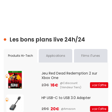
Les bons plans live 24h/24
Produits Hi-Tech
Applications
Films iTunes
Jeu Red Dead Redemption 2 sur
Xbox One
@Cdiscount
16€
23€
voir l'offre
(Vendeur Tiers)
HP USB-C to USB 3.0 Adapter
20€
26€
voir l'offre
@Amazon