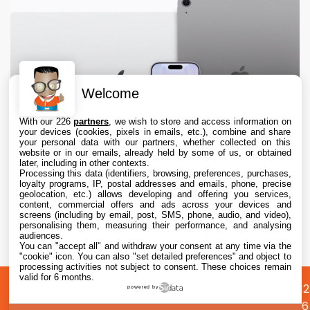
Welcome
With our 226
partners
, we wish to store and access information on
your devices (cookies, pixels in emails, etc.), combine and share
your personal data with our partners, whether collected on this
website or in our emails, already held by some of us, or obtained
later, including in other contexts.
Processing this data (identifiers, browsing, preferences, purchases,
loyalty programs, IP, postal addresses and emails, phone, precise
geolocation, etc.) allows developing and offering you services,
content, commercial offers and ads across your devices and
Apple Upgrade : Apple voulait précharger vos
screens (including by email, post, SMS, phone, audio, and video),
données sur iPhone
personalising them, measuring their performance, and analysing
audiences.
You can "accept all" and withdraw your consent at any time via the
9 Aug. 2026 • 18:11
"cookie" icon
. You can also "set detailed preferences" and object to
processing activities not subject to consent. These choices remain
valid for 6 months.
A
Préférences
Confidentialité
© 2012
powered by
propos
cookies
2026