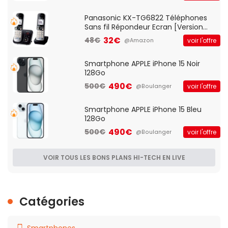
Qos)
Panasonic KX-TG6822 Téléphones
Sans fil Répondeur Ecran [Version
Française]
32€
48€
voir l'offre
@Amazon
Smartphone APPLE iPhone 15 Noir
128Go
490€
500€
voir l'offre
@Boulanger
Smartphone APPLE iPhone 15 Bleu
128Go
490€
500€
voir l'offre
@Boulanger
VOIR TOUS LES BONS PLANS HI-TECH EN LIVE
Catégories
Smartphones