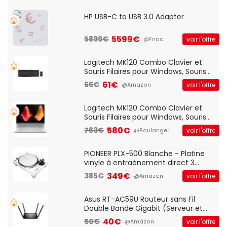
HP USB-C to USB 3.0 Adapter
5599€
5899€
voir l'offre
@Fnac
Logitech MK120 Combo Clavier et
Souris Filaires pour Windows, Souris
Optique Filaire, Connexion USB Plug
61€
66€
voir l'offre
@Amazon
And Play, Confortable, Taille
Standard, PC/Portable, Clavier
QWERTY UK - Noir
Logitech MK120 Combo Clavier et
Souris Filaires pour Windows, Souris
Optique Filaire, Connexion USB Plug
580€
763€
voir l'offre
@Boulanger
And Play, Confortable, Taille
Standard, PC/Portable, Clavier
QWERTY UK - Noir
PIONEER PLX-500 Blanche - Platine
vinyle à entraénement direct 3
vitesses (33-45-78 trs/min) avec
349€
385€
voir l'offre
@Amazon
pre-ampli intégré et port USB
Asus RT-AC59U Routeur sans Fil
Double Bande Gigabit (Serveur et
Client VPN, Triple Vlan, Mode Point
40€
50€
voir l'offre
@Amazon
d'accès et Bridge, contrôle Parental,